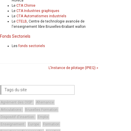
Horeca
Le
CTA Chimie
Le
CTA Industries graphiques
Le
CTA Automatismes industriels
Le
CTELB
, Centre de technologie avancée de
l'enseignement libre Bruxelles-Brabant wallon
Fonds Sectoriels
Les
fonds sectoriels
L’Instance de pilotage (IPIEQ) »
Tags du site
Agrément des OISP
Alternance
Articulations
Bruxelles Formation
Dispositif d'insertion
Emploi
Enseignement
Europe
Formation