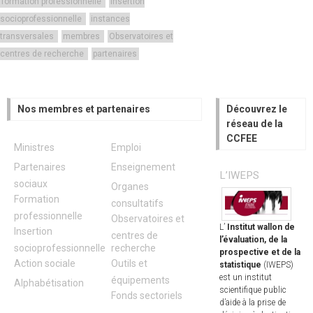
formation professionnelle
Insertion
socioprofessionnelle
instances
transversales
membres
Observatoires et
centres de recherche
partenaires
Nos membres et partenaires
Découvrez le
réseau de la
CCFEE
Ministres
Emploi
Partenaires
Enseignement
L’IWEPS
sociaux
Organes
Formation
consultatifs
professionnelle
Observatoires et
L’
Institut wallon de
Insertion
centres de
l’évaluation, de la
socioprofessionnelle
recherche
prospective et de la
Action sociale
Outils et
statistique
(IWEPS)
est un institut
équipements
Alphabétisation
scientifique public
Fonds sectoriels
d’aide à la prise de