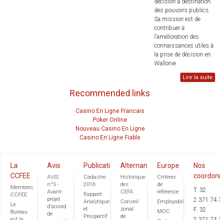
décision à destination
des pouvoirs publics.
Sa mission est de
contribuer à
l’amélioration des
connaissances utiles à
la prise de décision en
Wallonie.
Lire la suite
Recommended links
Casino En Ligne Francais
Poker Online
Nouveau Casino En Ligne
Casino En Ligne Fiable
La
Avis
Publications
Alternance
Europe
Nos
CCFEE
coordon
AVIS
Cadastre
Historique
Critères
n°5 -
2016
des
de
Membres
T. 32
Avant-
CEFA
référence
Rapport
CCFEE
projet
2.371.74.
Analytique
Conseil
Employabilité
Le
d’accord
et
zonal
F. 32
MOC
Bureau
de
Prospectif
de
est la
2.371.74.