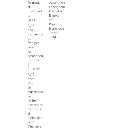
Formation
coopération
et
Enseignement
instituant
Formation
la
Emploi
CCFEE
en
Région
AVIS
bruxelloise
n°3 -
- Mars
L’apprentissage
2014
du
français
pour
les
demandeurs
d’emploi
à
Bruxelles
AVIS
n°2
Plan
de
redéploiement
de
l'offre
d'enseignement
technique
et
professionnel
de la
Chambre