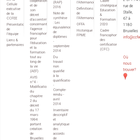
coopération
Cadre
(RAP)
l'Alternance
Cellule
et de
stratégique
rue de
2016
Définitions
exécutive
son
Education
Stalle,
Note de
de
de la
décret
&
synthèse
l'Alternance
CCFEE
67 à
d’assentiment
Formation
: Les
concernant
OFFA
2020
Présentation
1180
équivalences
l’agence
de
Historique
Cadre
Bruxelles
de
francophone
l'équipe
FPME
francophone
diplômes
info@ccfe
pour
des
Liens &
-
l’éducation
certifications
partenaires
septembre
et la
(CFC)
2014
formation
tout au
Du
Où
long de
travail
nous
la vie
non
trouver?
(AEF)
qualifié
à la
AVIS
qualification
n°4 -
-
Modification
Compte-
du
rendu -
chapitre
avril
2 du
2014
décret
du 17
Inventaire
mars
descriptif
1994
et
portant
analytique
création
des
de
accords
Bruxelles
de