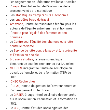
l’enseignement en Fédération Wallonie-Bruxelles
L’
Iweps
, l’Institut wallon de l’évaluation, de la
prospective et de la statistique
Les
statistiques d’emploi du SPF économie
Les
enquêtes force de travail
Amazone
, Centre de ressources fédéral pour les
acteurs de l’égalité entre femmes et hommes
L’
Institut pour l’égalité des femmes et des
hommes
Le
Centre pour l’égalité des chances et la lutte
contre le racisme
Le
Service de lutte contre la pauvreté, la précarité
et l'exclusion sociale
Brussels studies
, la revue scientifique
électronique pour les recherches sur Bruxelles
METICES
, intégrant le Centre de sociologie du
travail, de l'emploi et de la formation (TEF) de
l’ULB
ICHEC Recherches
L’
IGEAT
, Institut de gestion de l’environnement et
d’aménagement du territoire
Le
GIRSEF
, Groupe interdisciplinaire de recherche
sur la socialisation, l'éducation et la formation de
l’UCL
Le
CES
, Centre d'études sociologiques des