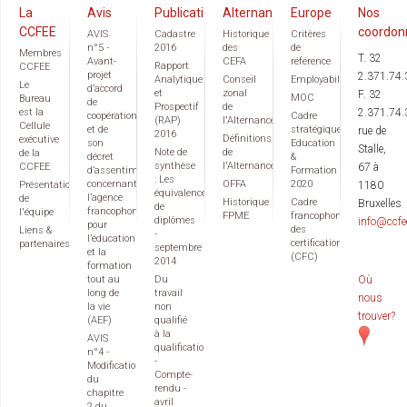
La
Avis
Publications
Alternance
Europe
Nos
CCFEE
coordon
AVIS
Cadastre
Historique
Critères
n°5 -
2016
des
de
Membres
T. 32
Avant-
CEFA
référence
Rapport
CCFEE
projet
2.371.74.
Analytique
Conseil
Employabilité
Le
d’accord
et
zonal
F. 32
MOC
Bureau
de
Prospectif
de
est la
2.371.74.
coopération
Cadre
(RAP)
l'Alternance
Cellule
et de
stratégique
rue de
2016
Définitions
exécutive
son
Education
Stalle,
Note de
de
de la
décret
&
synthèse
l'Alternance
CCFEE
67 à
d’assentiment
Formation
: Les
concernant
OFFA
2020
Présentation
1180
équivalences
l’agence
de
Historique
Cadre
Bruxelles
de
francophone
l'équipe
FPME
francophone
diplômes
info@ccfe
pour
des
Liens &
-
l’éducation
certifications
partenaires
septembre
et la
(CFC)
2014
formation
tout au
Du
Où
long de
travail
nous
la vie
non
trouver?
(AEF)
qualifié
à la
AVIS
qualification
n°4 -
-
Modification
Compte-
du
rendu -
chapitre
avril
2 du