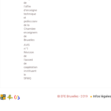
de
l'offre
d'enseignement
technique
et
professionnel
de la
Chambre
enseignement
de
Bruxelles
AVIS
n°1
Révision
de
l’accord
de
coopération
instituant
le
SFMQ
IB EFE Bruxelles - 2019
Infos légales