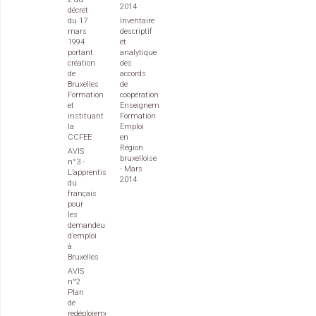
2014
décret
du 17
Inventaire
mars
descriptif
1994
et
portant
analytique
création
des
de
accords
Bruxelles
de
Formation
coopération
et
Enseignement
instituant
Formation
la
Emploi
CCFEE
en
Région
AVIS
bruxelloise
n°3 -
- Mars
L’apprentissage
2014
du
français
pour
les
demandeurs
d’emploi
à
Bruxelles
AVIS
n°2
Plan
de
redéploiement