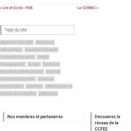
« Lire et Ecrire - FWB
Le CESRBC »
Tags du site
Agrément des OISP
Alternance
Articulations
Bruxelles Formation
Dispositif d'insertion
Emploi
Enseignement
Europe
Formation
formation professionnelle
Insertion
socioprofessionnelle
instances
transversales
membres
Observatoires et
centres de recherche
partenaires
Nos membres et partenaires
Découvrez le
réseau de la
CCFEE