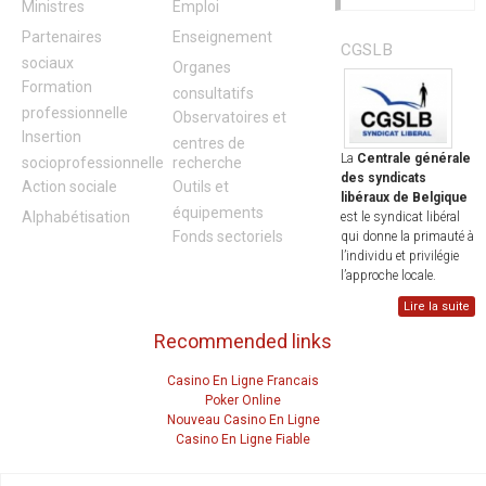
Ministres
Emploi
Partenaires
Enseignement
CGSLB
sociaux
Organes
Formation
consultatifs
professionnelle
Observatoires et
Insertion
centres de
La
Centrale générale
socioprofessionnelle
recherche
des syndicats
Action sociale
Outils et
libéraux de Belgique
équipements
Alphabétisation
est le syndicat libéral
Fonds sectoriels
qui donne la primauté à
l’individu et privilégie
l’approche locale.
Lire la suite
Recommended links
Casino En Ligne Francais
Poker Online
Nouveau Casino En Ligne
Casino En Ligne Fiable