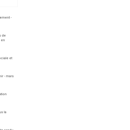
ement -
s de
 en
ciale et
nir - mars
ation
us la