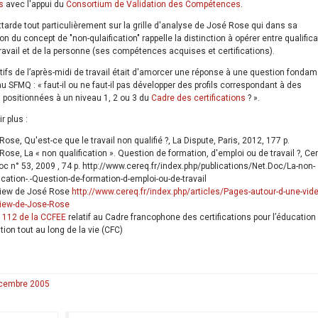
s
avec l'appui du
Consortium de Validation des Compétences
.
tarde tout particulièrement sur la grille d'analyse de José Rose qui dans sa
n du concept de "non-qulaification" rappelle la distinction à opérer entre qualific
travail et de la personne (ses compétences acquises et certifications).
tifs de l’après-midi de travail était d'amorcer une réponse à une question fonda
u SFMQ : « faut-il ou ne faut-il pas développer des profils correspondant à des
s positionnées à un niveau 1, 2 ou 3 du
Cadre des certifications
? ».
r plus :
ose, Qu'est-ce que le travail non qualifié ?, La Dispute, Paris, 2012, 177 p.
Rose, La « non qualification ». Question de formation, d'emploi ou de travail ?, Ce
oc n° 53, 2009 , 74 p. http://www.cereq.fr/index.php/publications/Net.Doc/La-non-
fication-.-Question-de-formation-d-emploi-ou-de-travail
view de José Rose
http://www.cereq.fr/index.php/articles/Pages-autour-d-une-vid
view-de-Jose-Rose
s 112 de la CCFEE
relatif au Cadre francophone des certifications pour l’éducation 
tion tout au long de la vie (CFC)
décembre 2005