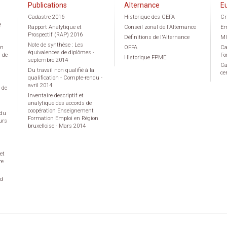
Publications
Alternance
E
Cadastre 2016
Historique des CEFA
Cr
e
Rapport Analytique et
Conseil zonal de l'Alternance
Em
Prospectif (RAP) 2016
Définitions de l'Alternance
M
Note de synthèse : Les
on
OFFA
Ca
équivalences de diplômes -
g de
Fo
Historique FPME
septembre 2014
Ca
Du travail non qualifié à la
ce
qualification - Compte-rendu -
avril 2014
 de
Inventaire descriptif et
analytique des accords de
coopération Enseignement
 du
Formation Emploi en Région
urs
bruxelloise - Mars 2014
et
re
rd