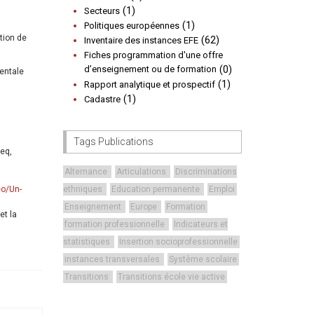
(1)
Secteurs
(1)
Politiques européennes
ation de
(62)
Inventaire des instances EFE
Fiches programmation d'une offre
d’enseignement ou de formation
(0)
mentale
(1)
Rapport analytique et prospectif
(1)
Cadastre
Tags Publications
req,
Alternance
Articulations
Discriminations
eo/Un-
ethniques
Education permanente
Emploi
Enseignement
Europe
Formation
et la
formation professionnelle
Indicateurs et
statistiques
Insertion socioprofessionnelle
instances transversales
Système scolaire
Transitions
Transitions école vie active