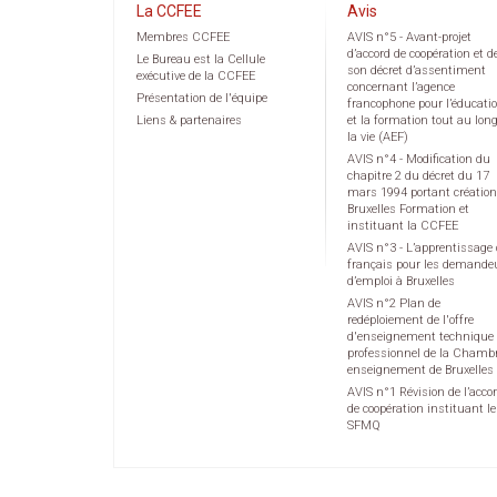
La CCFEE
Avis
Membres CCFEE
AVIS n°5 - Avant-projet
d’accord de coopération et d
Le Bureau est la Cellule
son décret d’assentiment
exécutive de la CCFEE
concernant l’agence
Présentation de l'équipe
francophone pour l’éducati
Liens & partenaires
et la formation tout au lon
la vie (AEF)
AVIS n°4 - Modification du
chapitre 2 du décret du 17
mars 1994 portant création
Bruxelles Formation et
instituant la CCFEE
AVIS n°3 - L’apprentissage
français pour les demande
d’emploi à Bruxelles
AVIS n°2 Plan de
redéploiement de l'offre
d'enseignement technique 
professionnel de la Chamb
enseignement de Bruxelles
AVIS n°1 Révision de l’acco
de coopération instituant le
SFMQ