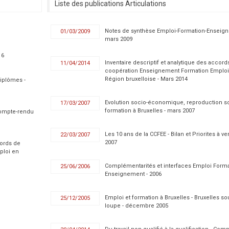
Liste des publications Articulations
Notes de synthèse Emploi-Formation-Enseign
01/03/2009
mars 2009
16
Inventaire descriptif et analytique des accord
11/04/2014
coopération Enseignement Formation Emploi
Région bruxelloise - Mars 2014
diplômes -
Evolution socio-économique, reproduction so
17/03/2007
formation à Bruxelles - mars 2007
- Compte-rendu
Les 10 ans de la CCFEE - Bilan et Priorites à ve
22/03/2007
2007
cords de
ploi en
Complémentarités et interfaces Emploi Form
25/06/2006
Enseignement - 2006
Emploi et formation à Bruxelles - Bruxelles so
25/12/2005
loupe - décembre 2005