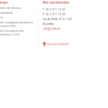
urope
Nos coordonnées
itères de référence
T. 32 2.371.74.32
ployabilité
F. 32 2.371.74.33
OC
rue de Stalle, 67 à 1180
dre stratégique Education &
Bruxelles
rmation 2020
info@ccfee.be
dre francophone des
rtifications (CFC)
Où nous trouver?