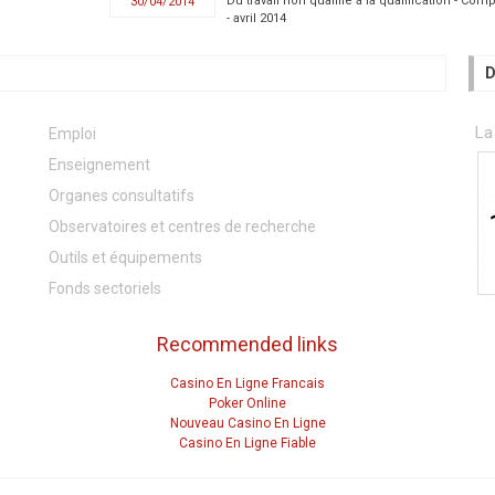
Du travail non qualifié à la qualification - Co
30/04/2014
- avril 2014
D
La
Emploi
Enseignement
Organes consultatifs
Observatoires et centres de recherche
Outils et équipements
Fonds sectoriels
Recommended links
Casino En Ligne Francais
Poker Online
Nouveau Casino En Ligne
Casino En Ligne Fiable