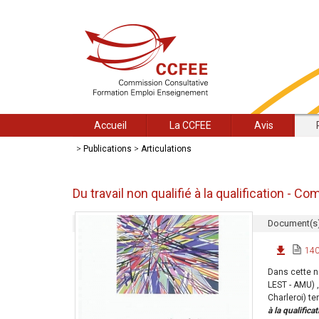
Accueil
La CCFEE
Avis
>
Publications
>
Articulations
Du travail non qualifié à la qualification - C
Document(s)
140
Dans cette n
LEST - AMU) 
Charleroi) te
à la qualific