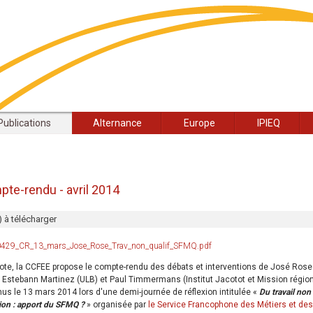
Publications
Alternance
Europe
IPIEQ
ompte-rendu - avril 2014
 à télécharger
429_CR_13_mars_Jose_Rose_Trav_non_qualif_SFMQ.pdf
ote, la CCFEE propose le compte-rendu des débats et interventions de José Ros
, Estebann Martinez (ULB) et Paul Timmermans (Institut Jacotot et Mission régio
nus le 13 mars 2014 lors d'une demi-journée de réflexion intitulée «
Du travail non 
ation : apport du SFMQ ?
» organisée par
le Service Francophone des Métiers et des