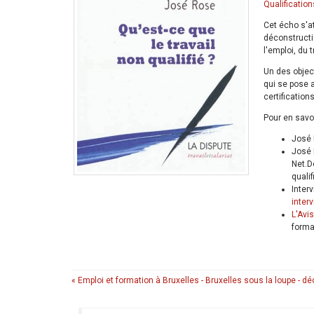
Qualification
Cet écho s'at
déconstructio
l'emploi, du 
Un des objec
qui se pose a
certification
Pour en savoi
José R
José 
Net.D
quali
Inter
inter
L'Avi
forma
« Emploi et formation à Bruxelles - Bruxelles sous la loupe - 