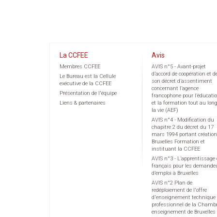
La CCFEE
Avis
Membres CCFEE
AVIS n°5 - Avant-projet
d’accord de coopération et d
Le Bureau est la Cellule
son décret d’assentiment
exécutive de la CCFEE
concernant l’agence
Présentation de l'équipe
francophone pour l’éducati
Liens & partenaires
et la formation tout au lon
la vie (AEF)
AVIS n°4 - Modification du
chapitre 2 du décret du 17
mars 1994 portant création
Bruxelles Formation et
instituant la CCFEE
AVIS n°3 - L’apprentissage
français pour les demande
d’emploi à Bruxelles
AVIS n°2 Plan de
redéploiement de l'offre
d'enseignement technique 
professionnel de la Chamb
enseignement de Bruxelles