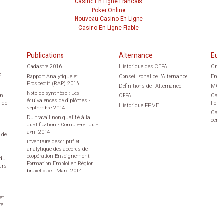
Casino En Ligne Francais
Poker Online
Nouveau Casino En Ligne
Casino En Ligne Fiable
Publications
Alternance
E
Cadastre 2016
Historique des CEFA
Cr
e
Rapport Analytique et
Conseil zonal de l'Alternance
Em
Prospectif (RAP) 2016
Définitions de l'Alternance
M
Note de synthèse : Les
on
OFFA
Ca
équivalences de diplômes -
g de
Fo
Historique FPME
septembre 2014
Ca
Du travail non qualifié à la
ce
qualification - Compte-rendu -
avril 2014
 de
Inventaire descriptif et
analytique des accords de
coopération Enseignement
 du
Formation Emploi en Région
urs
bruxelloise - Mars 2014
et
re