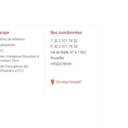
urope
Nos coordonnées
itères de référence
T. 32 2.371.74.32
ployabilité
F. 32 2.371.74.33
OC
rue de Stalle, 67 à 1180
dre stratégique Education &
Bruxelles
rmation 2020
info@ccfee.be
dre francophone des
rtifications (CFC)
Où nous trouver?