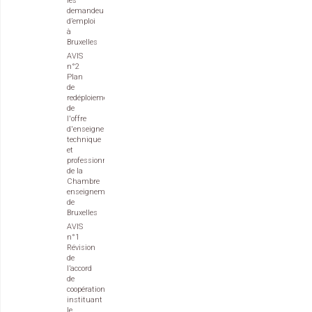
les
demandeurs
d’emploi
à
Bruxelles
AVIS
n°2
Plan
de
redéploiement
de
l'offre
d'enseignement
technique
et
professionnel
de la
Chambre
enseignement
de
Bruxelles
AVIS
n°1
Révision
de
l’accord
de
coopération
instituant
le