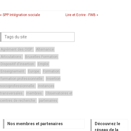
« SPP Intégration sociale
Lire et Ecrire - FWB »
Tags du site
Agrément des OISP
Alternance
Articulations
Bruxelles Formation
Dispositif d'insertion
Emploi
Enseignement
Europe
Formation
formation professionnelle
Insertion
socioprofessionnelle
instances
transversales
membres
Observatoires et
centres de recherche
partenaires
Nos membres et partenaires
Découvrez le
réseau de la