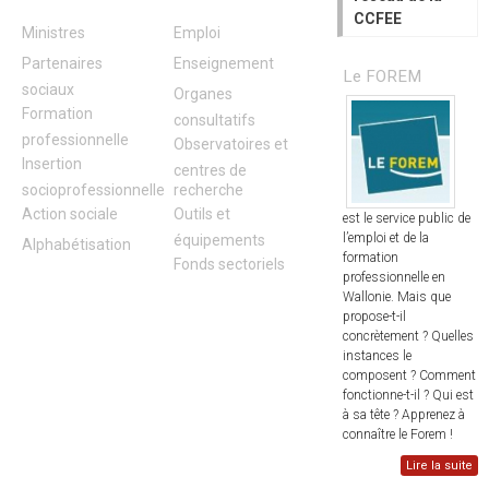
CCFEE
Ministres
Emploi
Partenaires
Enseignement
Le FOREM
sociaux
Organes
Formation
consultatifs
professionnelle
Observatoires et
Insertion
centres de
socioprofessionnelle
recherche
Action sociale
Outils et
est le service public de
l’emploi et de la
équipements
Alphabétisation
formation
Fonds sectoriels
professionnelle en
Wallonie. Mais que
propose-t-il
concrètement ? Quelles
instances le
composent ? Comment
fonctionne-t-il ? Qui est
à sa tête ? Apprenez à
connaître le Forem !
Lire la suite