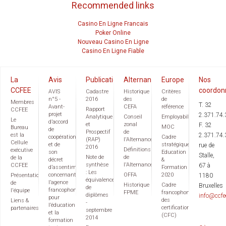
Recommended links
Casino En Ligne Francais
Poker Online
Nouveau Casino En Ligne
Casino En Ligne Fiable
La
Avis
Publications
Alternance
Europe
Nos
CCFEE
coordon
AVIS
Cadastre
Historique
Critères
n°5 -
2016
des
de
Membres
T. 32
Avant-
CEFA
référence
Rapport
CCFEE
projet
2.371.74.
Analytique
Conseil
Employabilité
Le
d’accord
et
zonal
F. 32
MOC
Bureau
de
Prospectif
de
est la
2.371.74.
coopération
Cadre
(RAP)
l'Alternance
Cellule
et de
stratégique
rue de
2016
Définitions
exécutive
son
Education
Stalle,
Note de
de
de la
décret
&
synthèse
l'Alternance
CCFEE
67 à
d’assentiment
Formation
: Les
concernant
OFFA
2020
Présentation
1180
équivalences
l’agence
de
Historique
Cadre
Bruxelles
de
francophone
l'équipe
FPME
francophone
diplômes
info@ccfe
pour
des
Liens &
-
l’éducation
certifications
partenaires
septembre
et la
(CFC)
2014
formation