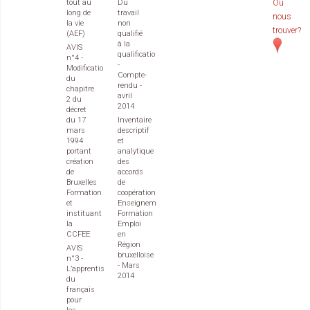
tout au
Du
Où
long de
travail
nous
la vie
non
trouver?
(AEF)
qualifié
à la
AVIS
qualification
n°4 -
-
Modification
Compte-
du
rendu -
chapitre
avril
2 du
2014
décret
du 17
Inventaire
mars
descriptif
1994
et
portant
analytique
création
des
de
accords
Bruxelles
de
Formation
coopération
et
Enseignement
instituant
Formation
la
Emploi
CCFEE
en
Région
AVIS
bruxelloise
n°3 -
- Mars
L’apprentissage
2014
du
français
pour