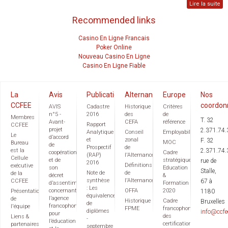
Lire la suite
Recommended links
Casino En Ligne Francais
Poker Online
Nouveau Casino En Ligne
Casino En Ligne Fiable
La
Avis
Publications
Alternance
Europe
Nos
CCFEE
coordon
AVIS
Cadastre
Historique
Critères
n°5 -
2016
des
de
Membres
T. 32
Avant-
CEFA
référence
Rapport
CCFEE
projet
2.371.74.
Analytique
Conseil
Employabilité
Le
d’accord
et
zonal
F. 32
MOC
Bureau
de
Prospectif
de
est la
2.371.74.
coopération
Cadre
(RAP)
l'Alternance
Cellule
et de
stratégique
rue de
2016
Définitions
exécutive
son
Education
Stalle,
Note de
de
de la
décret
&
synthèse
l'Alternance
CCFEE
67 à
d’assentiment
Formation
: Les
concernant
OFFA
2020
Présentation
1180
équivalences
l’agence
de
Historique
Cadre
Bruxelles
de
francophone
l'équipe
FPME
francophone
diplômes
info@ccfe
pour
des
Liens &
-
l’éducation
certifications
partenaires
septembre