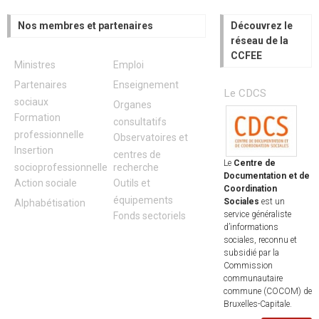
Nos membres et partenaires
Découvrez le
réseau de la
CCFEE
Ministres
Emploi
Partenaires
Enseignement
Le CDCS
sociaux
Organes
Formation
consultatifs
professionnelle
Observatoires et
Insertion
centres de
Le
Centre de
socioprofessionnelle
recherche
Documentation et de
Action sociale
Outils et
Coordination
équipements
Sociales
est un
Alphabétisation
service généraliste
Fonds sectoriels
d’informations
sociales, reconnu et
subsidié par la
Commission
communautaire
commune (COCOM) de
Bruxelles-Capitale.