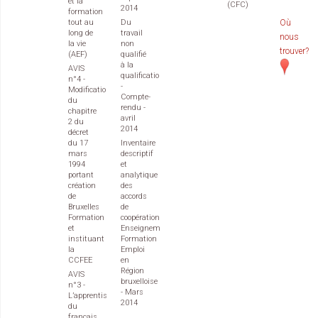
et la
(CFC)
2014
formation
tout au
Du
Où
long de
travail
nous
la vie
non
trouver?
(AEF)
qualifié
à la
AVIS
qualification
n°4 -
-
Modification
Compte-
du
rendu -
chapitre
avril
2 du
2014
décret
du 17
Inventaire
mars
descriptif
1994
et
portant
analytique
création
des
de
accords
Bruxelles
de
Formation
coopération
et
Enseignement
instituant
Formation
la
Emploi
CCFEE
en
Région
AVIS
bruxelloise
n°3 -
- Mars
L’apprentissage
2014
du
français