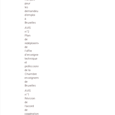
pour
les
demandeurs
d’emploi
à
Bruxelles
AVIS
n°2
Plan
de
redéploiement
de
l'offre
d'enseignement
technique
et
professionnel
de la
Chambre
enseignement
de
Bruxelles
AVIS
n°1
Révision
de
l’accord
de
coopération