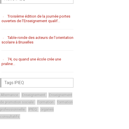
Troisième édition de la journée portes
ouvertes de l'Enseignement qualif...
Table-ronde des acteurs de l'orientation
scolaire à Bruxelles
74, ou quand une école crée une
praline...
Tags IPIEQ
Alternance
Enseignement
Enseignement
de promotion sociale
Formation
formation
professionnelle
IPIEQ
organes
consultatifs