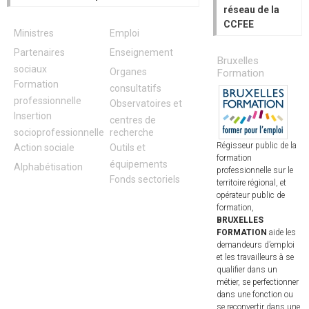
réseau de la
CCFEE
Ministres
Emploi
Partenaires
Enseignement
Bruxelles
sociaux
Organes
Formation
Formation
consultatifs
professionnelle
Observatoires et
Insertion
centres de
socioprofessionnelle
recherche
Régisseur public de la
Action sociale
Outils et
formation
équipements
Alphabétisation
professionnelle sur le
Fonds sectoriels
territoire régional, et
opérateur public de
formation,
BRUXELLES
FORMATION
aide les
demandeurs d’emploi
et les travailleurs à se
qualifier dans un
métier, se perfectionner
dans une fonction ou
se reconvertir dans une