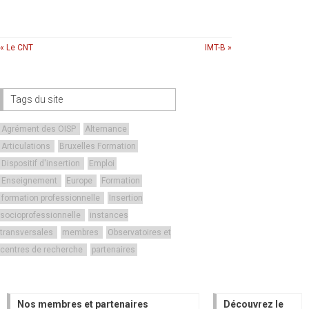
« Le CNT
IMT-B »
Tags du site
Agrément des OISP
Alternance
Articulations
Bruxelles Formation
Dispositif d'insertion
Emploi
Enseignement
Europe
Formation
formation professionnelle
Insertion
socioprofessionnelle
instances
transversales
membres
Observatoires et
centres de recherche
partenaires
Nos membres et partenaires
Découvrez le