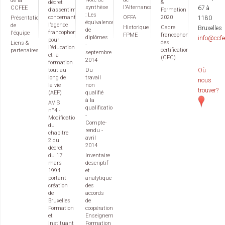
de la
décret
&
synthèse
l'Alternance
CCFEE
67 à
d’assentiment
Formation
: Les
concernant
OFFA
2020
Présentation
1180
équivalences
l’agence
de
Historique
Cadre
Bruxelles
de
francophone
l'équipe
FPME
francophone
diplômes
info@ccfe
pour
des
Liens &
-
l’éducation
certifications
partenaires
septembre
et la
(CFC)
2014
formation
tout au
Du
Où
long de
travail
nous
la vie
non
trouver?
(AEF)
qualifié
à la
AVIS
qualification
n°4 -
-
Modification
Compte-
du
rendu -
chapitre
avril
2 du
2014
décret
du 17
Inventaire
mars
descriptif
1994
et
portant
analytique
création
des
de
accords
Bruxelles
de
Formation
coopération
et
Enseignement
instituant
Formation