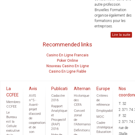
autre profession.
Bruxelles Formation
organise également des
formations pour les
entreprises.
Lire la suite
Recommended links
Casino En Ligne Francais
Poker Online
Nouveau Casino En Ligne
Casino En Ligne Fiable
La
Avis
Publications
Alternance
Europe
Nos
CCFEE
coordon
AVIS
Cadastre
Historique
Critères
n°5 -
2016
des
de
Membres
T. 32
Avant-
CEFA
référence
Rapport
CCFEE
projet
2.371.74.
Analytique
Conseil
Employabilité
Le
d’accord
et
zonal
F. 32
MOC
Bureau
de
Prospectif
de
est la
2.371.74.
coopération
Cadre
(RAP)
l'Alternance
Cellule
et de
stratégique
rue de
2016
Définitions
exécutive
son
Education
Stalle,
Note de
de