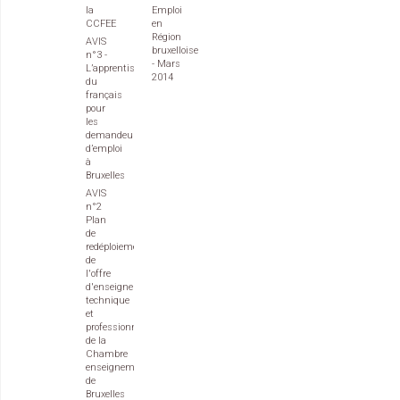
la
Emploi
CCFEE
en
Région
AVIS
bruxelloise
n°3 -
- Mars
L’apprentissage
2014
du
français
pour
les
demandeurs
d’emploi
à
Bruxelles
AVIS
n°2
Plan
de
redéploiement
de
l'offre
d'enseignement
technique
et
professionnel
de la
Chambre
enseignement
de
Bruxelles