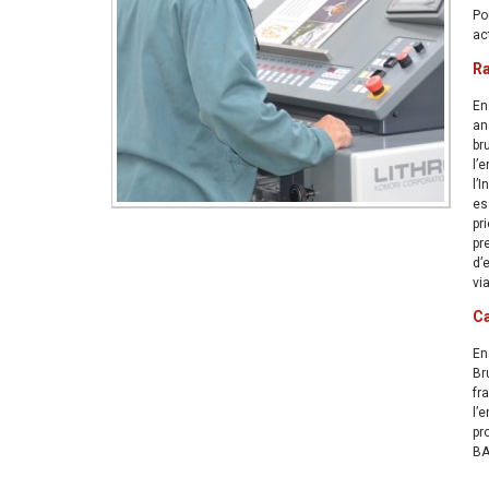
Po
ac
Ra
En
an
br
l’
l’
es
pr
pr
d’
vi
C
En
Br
fr
l’
pr
BA