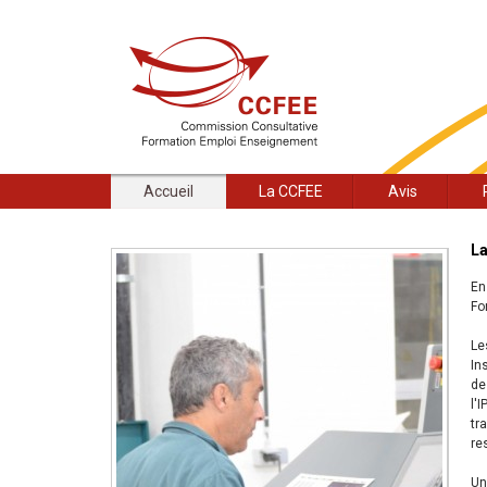
Accueil
La CCFEE
Avis
La
En
Fo
Le
In
de
l'
tr
re
Un