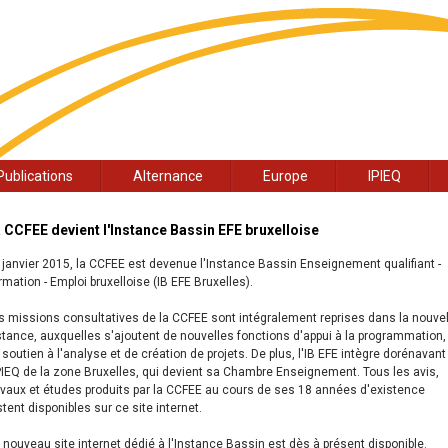
Publications
Alternance
Europe
IPIEQ
 CCFEE devient l'Instance Bassin EFE bruxelloise
 janvier 2015, la CCFEE est devenue l'Instance Bassin Enseignement qualifiant -
rmation - Emploi bruxelloise (IB EFE Bruxelles).
s missions consultatives de la CCFEE sont intégralement reprises dans la nouvel
stance, auxquelles s'ajoutent de nouvelles fonctions d'appui à la programmation,
 soutien à l'analyse et de création de projets. De plus, l'IB EFE intègre dorénavant
IPIEQ de la zone Bruxelles, qui devient sa Chambre Enseignement. Tous les avis,
avaux et études produits par la CCFEE au cours de ses 18 années d'existence
stent disponibles sur ce site internet.
 nouveau site internet dédié à l'Instance Bassin est dès à présent disponible.