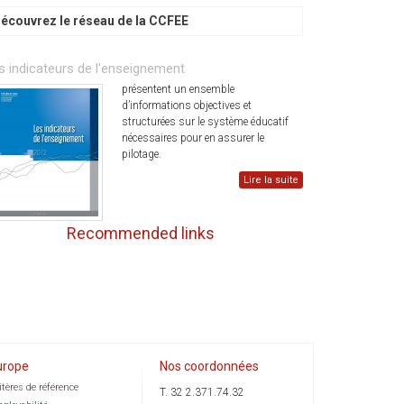
écouvrez le réseau de la CCFEE
s indicateurs de l'enseignement
présentent un ensemble
d’informations objectives et
structurées sur le système éducatif
nécessaires pour en assurer le
pilotage.
Lire la suite
Recommended links
urope
Nos coordonnées
itères de référence
T. 32 2.371.74.32