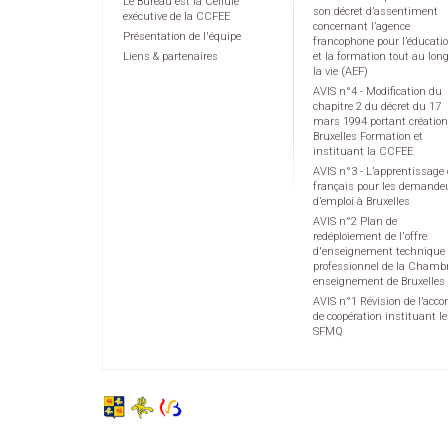
Le Bureau est la Cellule
son décret d’assentiment
exécutive de la CCFEE
concernant l’agence
Présentation de l'équipe
francophone pour l’éducati
Liens & partenaires
et la formation tout au lon
la vie (AEF)
AVIS n°4 - Modification du
chapitre 2 du décret du 17
mars 1994 portant création
Bruxelles Formation et
instituant la CCFEE
AVIS n°3 - L’apprentissage
français pour les demande
d’emploi à Bruxelles
AVIS n°2 Plan de
redéploiement de l'offre
d'enseignement technique 
professionnel de la Chamb
enseignement de Bruxelles
AVIS n°1 Révision de l’acco
de coopération instituant le
SFMQ