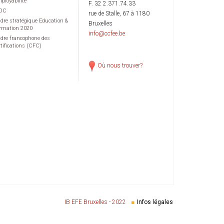
ployabilité
F. 32 2.371.74.33
OC
rue de Stalle, 67 à 1180
dre stratégique Education &
Bruxelles
rmation 2020
info@ccfee.be
dre francophone des
rtifications (CFC)
Où nous trouver?
IB EFE Bruxelles - 2022
Infos légales