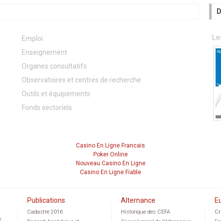
D
Le
Emploi
Enseignement
Organes consultatifs
Observatoires et centres de recherche
Outils et équipements
Fonds sectoriels
Casino En Ligne Francais
Poker Online
Nouveau Casino En Ligne
Casino En Ligne Fiable
Publications
Alternance
E
Cadastre 2016
Historique des CEFA
Cr
e