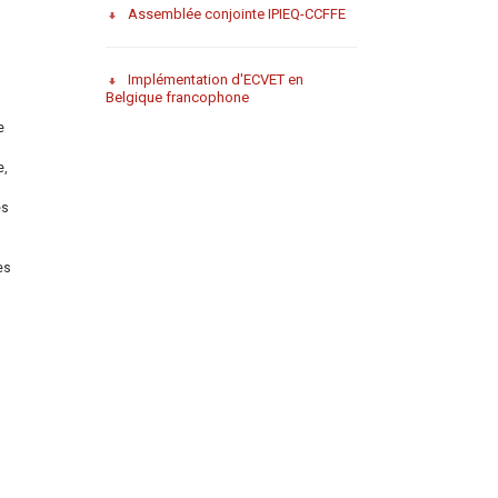
Assemblée conjointe IPIEQ-CCFFE
Implémentation d'ECVET en
Belgique francophone
e
e,
es
es
n