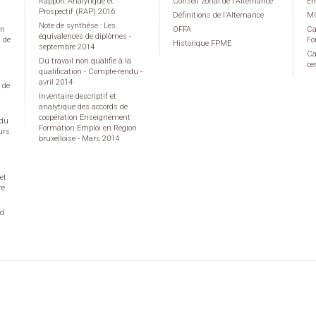
Rapport Analytique et
Conseil zonal de l'Alternance
Em
Prospectif (RAP) 2016
Définitions de l'Alternance
M
Note de synthèse : Les
on
OFFA
Ca
équivalences de diplômes -
g de
Fo
Historique FPME
septembre 2014
Ca
Du travail non qualifié à la
ce
qualification - Compte-rendu -
avril 2014
 de
Inventaire descriptif et
analytique des accords de
coopération Enseignement
 du
Formation Emploi en Région
urs
bruxelloise - Mars 2014
et
re
rd