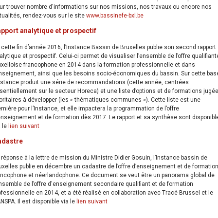
ur trouver nombre d'informations sur nos missions, nos travaux ou encore nos
tualités, rendez-vous sur le site
www.bassinefe-bxl.be
pport analytique et prospectif
 cette fin d’année 2016, l’Instance Bassin de Bruxelles publie son second rapport
alytique et prospectif. Celui-ci permet de visualiser l’ensemble de l’offre qualifiant
uxelloise francophone en 2014 dans la formation professionnelle et dans
enseignement, ainsi que les besoins socio-économiques du bassin. Sur cette bas
Instance produit une série de recommandations (cette année, centrées
sentiellement sur le secteur Horeca) et une liste d’options et de formations jugé
ioritaires à développer (les « thématiques communes »). Cette liste est une
emière pour l’Instance, et elle impactera la programmation de l’offre
enseignement et de formation dès 2017. Le rapport et sa synthèse sont disponibl
a le
lien suivant
adastre
 réponse à la lettre de mission du Ministre Didier Gosuin, l’Instance bassin de
uxelles publie en décembre un cadastre de l’offre d’enseignement et de formatio
ancophone et néerlandophone. Ce document se veut être un panorama global de
ensemble de l’offre d'enseignement secondaire qualifiant et de formation
ofessionnelle en 2014, et a été réalisé en collaboration avec Tracé Brussel et le
NSPA. Il est disponible via le
lien suivant