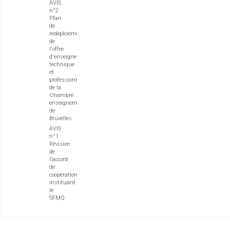
AVIS
n°2
Plan
de
redéploiement
de
l'offre
d'enseignement
technique
et
professionnel
de la
Chambre
enseignement
de
Bruxelles
AVIS
n°1
Révision
de
l’accord
de
coopération
instituant
le
SFMQ