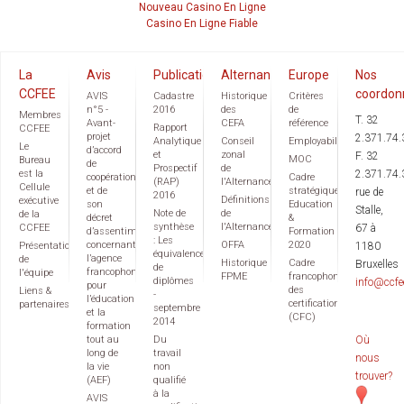
Nouveau Casino En Ligne
Casino En Ligne Fiable
La
Avis
Publications
Alternance
Europe
Nos
CCFEE
coordon
AVIS
Cadastre
Historique
Critères
n°5 -
2016
des
de
Membres
T. 32
Avant-
CEFA
référence
Rapport
CCFEE
projet
2.371.74.
Analytique
Conseil
Employabilité
Le
d’accord
et
zonal
F. 32
MOC
Bureau
de
Prospectif
de
est la
2.371.74.
coopération
Cadre
(RAP)
l'Alternance
Cellule
et de
stratégique
rue de
2016
Définitions
exécutive
son
Education
Stalle,
Note de
de
de la
décret
&
synthèse
l'Alternance
CCFEE
67 à
d’assentiment
Formation
: Les
concernant
OFFA
2020
Présentation
1180
équivalences
l’agence
de
Historique
Cadre
Bruxelles
de
francophone
l'équipe
FPME
francophone
diplômes
info@ccfe
pour
des
Liens &
-
l’éducation
certifications
partenaires
septembre
et la
(CFC)
2014
formation
tout au
Du
Où
long de
travail
nous
la vie
non
trouver?
(AEF)
qualifié
à la
AVIS