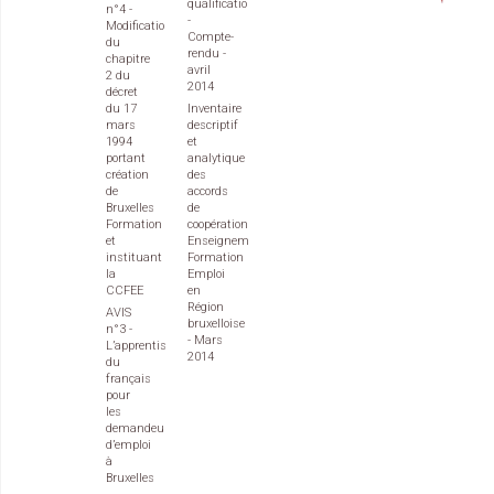
qualification
n°4 -
-
Modification
Compte-
du
rendu -
chapitre
avril
2 du
2014
décret
du 17
Inventaire
mars
descriptif
1994
et
portant
analytique
création
des
de
accords
Bruxelles
de
Formation
coopération
et
Enseignement
instituant
Formation
la
Emploi
CCFEE
en
Région
AVIS
bruxelloise
n°3 -
- Mars
L’apprentissage
2014
du
français
pour
les
demandeurs
d’emploi
à
Bruxelles