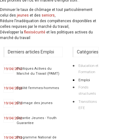
Les priorités de l’UE en matière d’emploi sont :
Diminuer le taux de chômage et tout particulièrement
celui des
jeunes
et des
seniors
,
Réduire l’inadéquation des compétences disponibles et
celles requises par le marché du travail,
Développer la
flexisécurité
et les politiques actives du
marché du travail
Derniers articles Emploi
Catégories
Education et
Politiques Actives du
19/04/2012
Formation
Marché du Travail (PAMT)
Emploi
Fonds
Egalité femmes-hommes
19/04/2012
structurels
Transitions
Chômage des jeunes
19/04/2012
EFE
Garantie Jeunes - Youth
19/04/2012
Guarantee
Programme National de
19/04/2012