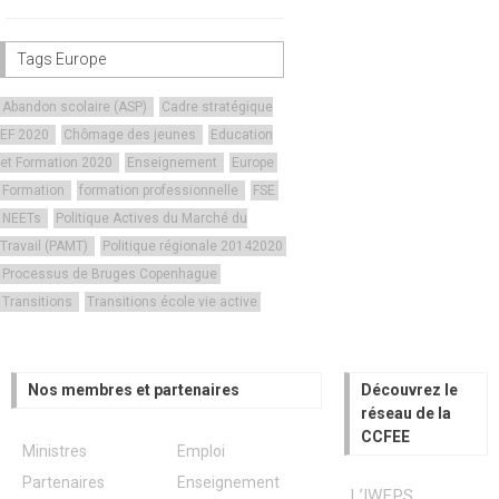
Tags Europe
Abandon scolaire (ASP)
Cadre stratégique
EF 2020
Chômage des jeunes
Education
et Formation 2020
Enseignement
Europe
Formation
formation professionnelle
FSE
NEETs
Politique Actives du Marché du
Travail (PAMT)
Politique régionale 20142020
Processus de Bruges Copenhague
Transitions
Transitions école vie active
Nos membres et partenaires
Découvrez le
réseau de la
CCFEE
Ministres
Emploi
Partenaires
Enseignement
L’IWEPS