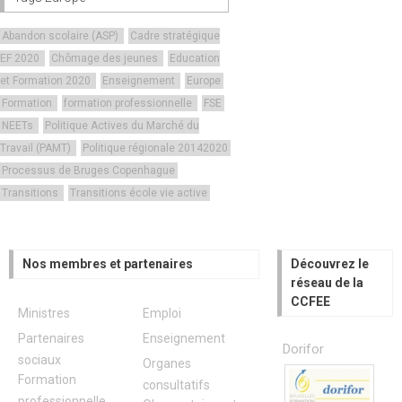
Abandon scolaire (ASP)
Cadre stratégique
EF 2020
Chômage des jeunes
Education
et Formation 2020
Enseignement
Europe
Formation
formation professionnelle
FSE
NEETs
Politique Actives du Marché du
Travail (PAMT)
Politique régionale 20142020
Processus de Bruges Copenhague
Transitions
Transitions école vie active
Nos membres et partenaires
Découvrez le
réseau de la
CCFEE
Ministres
Emploi
Partenaires
Enseignement
Dorifor
sociaux
Organes
Formation
consultatifs
professionnelle