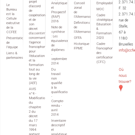
projet
2.371.74.
Analytique
Conseil
Employabilité
Le
d’accord
et
zonal
F. 32
MOC
Bureau
de
Prospectif
de
est la
2.371.74.
coopération
Cadre
(RAP)
l'Alternance
Cellule
et de
stratégique
rue de
2016
Définitions
exécutive
son
Education
Stalle,
Note de
de
de la
décret
&
synthèse
l'Alternance
CCFEE
67 à
d’assentiment
Formation
: Les
concernant
OFFA
2020
Présentation
1180
équivalences
l’agence
de
Historique
Cadre
Bruxelles
de
francophone
l'équipe
FPME
francophone
diplômes
info@ccfe
pour
des
Liens &
-
l’éducation
certifications
partenaires
septembre
et la
(CFC)
2014
formation
tout au
Du
Où
long de
travail
nous
la vie
non
trouver?
(AEF)
qualifié
à la
AVIS
qualification
n°4 -
-
Modification
Compte-
du
rendu -
chapitre
avril
2 du
2014
décret
du 17
Inventaire
mars
descriptif
1994
et
portant
analytique