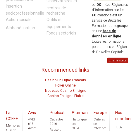
Observatoires et
ou
DO
nnées
R
égionales
Insertion
centres de
d'
I
nformation sur les
socioprofessionnelle
recherche
FOR
mations est un
Action sociale
Outils et
service de Bruxelles
Formation qui regroupe
équipements
Alphabétisation
en une
base de
Fonds sectoriels
données en ligne
toutes les formations
pour adultes en Région
de Bruxelles-Capitale.
Lire la suite
Recommended links
Casino En Ligne Francais
Poker Online
Nouveau Casino En Ligne
Casino En Ligne Fiable
La
Avis
Publications
Alternance
Europe
Nos
CCFEE
coordon
AVIS
Cadastre
Historique
Critères
n°5 -
2016
des
de
Membres
T. 32
Avant-
CEFA
référence
Rapport
CCFEE