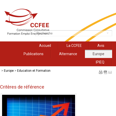
Accueil
La CCFEE
Avis
Publications
Alternance
Europe
IPIEQ
>
Europe
>
Education et Formation
Critères de référence