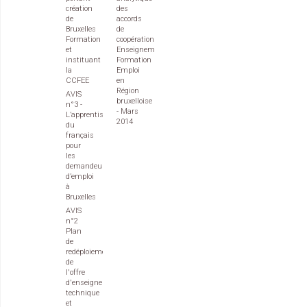
création
des
de
accords
Bruxelles
de
Formation
coopération
et
Enseignement
instituant
Formation
la
Emploi
CCFEE
en
Région
AVIS
bruxelloise
n°3 -
- Mars
L’apprentissage
2014
du
français
pour
les
demandeurs
d’emploi
à
Bruxelles
AVIS
n°2
Plan
de
redéploiement
de
l'offre
d'enseignement
technique
et