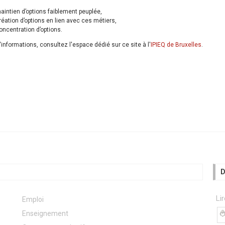
aintien d’options faiblement peuplée,
réation d’options en lien avec ces métiers,
oncentration d’options.
'informations, consultez l'espace dédié sur ce site à l'
IPIEQ de Bruxelles
.
D
Li
Emploi
Enseignement