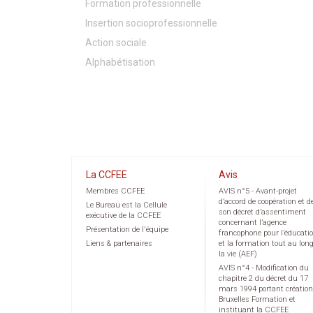
Formation professionnelle
Insertion socioprofessionnelle
Action sociale
Alphabétisation
La CCFEE
Avis
Membres CCFEE
AVIS n°5 - Avant-projet
d’accord de coopération et d
Le Bureau est la Cellule
son décret d’assentiment
exécutive de la CCFEE
concernant l’agence
Présentation de l'équipe
francophone pour l’éducati
Liens & partenaires
et la formation tout au lon
la vie (AEF)
AVIS n°4 - Modification du
chapitre 2 du décret du 17
mars 1994 portant création
Bruxelles Formation et
instituant la CCFEE