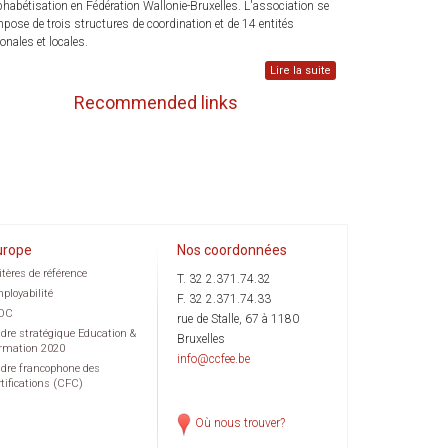
lphabétisation en Fédération Wallonie-Bruxelles. L'association se
pose de trois structures de coordination et de 14 entités
ionales et locales.
Lire la suite
Recommended links
urope
Nos coordonnées
itères de référence
T. 32 2.371.74.32
ployabilité
F. 32 2.371.74.33
OC
rue de Stalle, 67 à 1180
dre stratégique Education &
Bruxelles
rmation 2020
info@ccfee.be
dre francophone des
rtifications (CFC)
Où nous trouver?