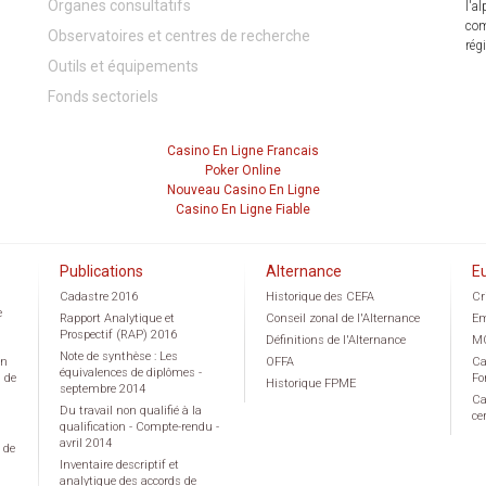
Organes consultatifs
l'a
com
Observatoires et centres de recherche
rég
Outils et équipements
Fonds sectoriels
Casino En Ligne Francais
Poker Online
Nouveau Casino En Ligne
Casino En Ligne Fiable
Publications
Alternance
E
Cadastre 2016
Historique des CEFA
Cr
e
Rapport Analytique et
Conseil zonal de l'Alternance
Em
Prospectif (RAP) 2016
Définitions de l'Alternance
M
Note de synthèse : Les
on
OFFA
Ca
équivalences de diplômes -
g de
Fo
Historique FPME
septembre 2014
Ca
Du travail non qualifié à la
ce
qualification - Compte-rendu -
avril 2014
 de
Inventaire descriptif et
analytique des accords de