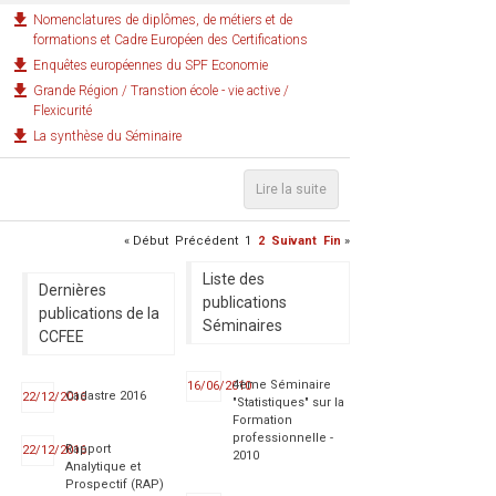
Nomenclatures de diplômes, de métiers et de
formations et Cadre Européen des Certifications
Enquêtes européennes du SPF Economie
Grande Région / Transtion école - vie active /
Flexicurité
La synthèse du Séminaire
Lire la suite
«
Début
Précédent
1
2
Suivant
Fin
»
Liste des
Dernières
publications
publications de la
Séminaires
CCFEE
4ème Séminaire
16/06/2010
Cadastre 2016
22/12/2016
"Statistiques" sur la
Formation
professionnelle -
Rapport
22/12/2016
2010
Analytique et
Prospectif (RAP)