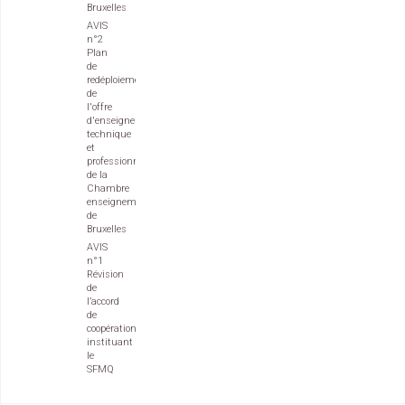
Bruxelles
AVIS
n°2
Plan
de
redéploiement
de
l'offre
d'enseignement
technique
et
professionnel
de la
Chambre
enseignement
de
Bruxelles
AVIS
n°1
Révision
de
l’accord
de
coopération
instituant
le
SFMQ