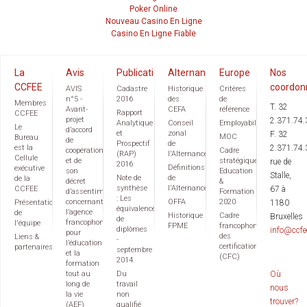
Poker Online
Nouveau Casino En Ligne
Casino En Ligne Fiable
La
Avis
Publications
Alternance
Europe
Nos
CCFEE
coordon
AVIS
Cadastre
Historique
Critères
n°5 -
2016
des
de
Membres
T. 32
Avant-
CEFA
référence
Rapport
CCFEE
projet
2.371.74.
Analytique
Conseil
Employabilité
Le
d’accord
et
zonal
F. 32
MOC
Bureau
de
Prospectif
de
est la
2.371.74.
coopération
Cadre
(RAP)
l'Alternance
Cellule
et de
stratégique
rue de
2016
Définitions
exécutive
son
Education
Stalle,
Note de
de
de la
décret
&
synthèse
l'Alternance
CCFEE
67 à
d’assentiment
Formation
: Les
concernant
OFFA
2020
Présentation
1180
équivalences
l’agence
de
Historique
Cadre
Bruxelles
de
francophone
l'équipe
FPME
francophone
diplômes
info@ccfe
pour
des
Liens &
-
l’éducation
certifications
partenaires
septembre
et la
(CFC)
2014
formation
tout au
Du
Où
long de
travail
nous
la vie
non
trouver?
(AEF)
qualifié