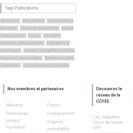
Tags Publications
Alternance
Articulations
Discriminations
ethniques
Education permanente
Emploi
Enseignement
Europe
Formation
formation professionnelle
Indicateurs et
statistiques
Insertion socioprofessionnelle
instances transversales
Système scolaire
Transitions
Transitions école vie active
Nos membres et partenaires
Découvrez le
réseau de la
CCFEE
Ministres
Emploi
Partenaires
Enseignement
Les enquêtes
sociaux
Organes
force de travail -
Formation
SPF
consultatifs