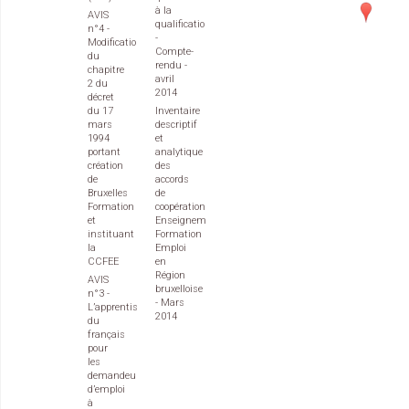
à la
AVIS
qualification
n°4 -
-
Modification
Compte-
du
rendu -
chapitre
avril
2 du
2014
décret
du 17
Inventaire
mars
descriptif
1994
et
portant
analytique
création
des
de
accords
Bruxelles
de
Formation
coopération
et
Enseignement
instituant
Formation
la
Emploi
CCFEE
en
Région
AVIS
bruxelloise
n°3 -
- Mars
L’apprentissage
2014
du
français
pour
les
demandeurs
d’emploi
à