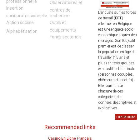
professionnelle
Observatoires et
Insertion
centres de
L’enquête sur les forces
socioprofessionnelle
recherche
de travail (
EFT
)
Action sociale
Outils et
effectuée en Belgique
est une enquête socio-
équipements
Alphabétisation
économique auprès des
Fonds sectoriels
ménages. Son l’objectif
premier est de classer
la population en âge de
travailler (15 ans et
plus) en trois groupes
exhaustifs et distincts
(personnes occupées,
chômeurs et inactifs).
Elle fournit, sur
chacune de ces
catégories, des
données descriptives et
explicatives.
Lire la suite
Recommended links
Casino En Ligne Francais