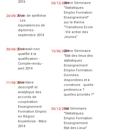
2016
3ème Séminaire
03/12/2009
"Statistiques
Emploi Formation
Note de synthèse
24/09/2014
Enseignement"
: Les
sur le thème:
équivalences de
"Transitions Ecole
diplômes -
- Vie active des
septembre 2014
Jeunes"
Du travail non
30/04/2014
2ème Séminaire
15/06/2009
qualifié à la
"Etat des lieux des
qualification -
statistiques
Compte-rendu -
Enseignement
avril 2014
Emploi Formation.
Données
disponibles et à
Inventaire
11/04/2014
construire : quelle
descriptif et
pertinence ?
analytique des
quelles priorités ?"
accords de
coopération
Enseignement
1er Séminaire
05/12/2008
Formation Emploi
"Statistiques
en Région
Emploi Formation
bruxelloise - Mars
Enseignement:
2014
Etat des Lieux"