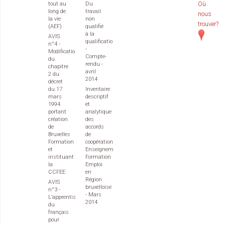
tout au
Du
Où
long de
travail
nous
la vie
non
trouver?
(AEF)
qualifié
à la
AVIS
qualification
n°4 -
-
Modification
Compte-
du
rendu -
chapitre
avril
2 du
2014
décret
du 17
Inventaire
mars
descriptif
1994
et
portant
analytique
création
des
de
accords
Bruxelles
de
Formation
coopération
et
Enseignement
instituant
Formation
la
Emploi
CCFEE
en
Région
AVIS
bruxelloise
n°3 -
- Mars
L’apprentissage
2014
du
français
pour