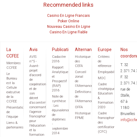
Recommended links
Casino En Ligne Francais
Poker Online
Nouveau Casino En Ligne
Casino En Ligne Fiable
La
Avis
Publications
Alternance
Europe
Nos
CCFEE
coordon
AVIS
Cadastre
Historique
Critères
n°5 -
2016
des
de
Membres
T. 32
Avant-
CEFA
référence
Rapport
CCFEE
projet
2.371.74.
Analytique
Conseil
Employabilité
Le
d’accord
et
zonal
F. 32
MOC
Bureau
de
Prospectif
de
est la
2.371.74.
coopération
Cadre
(RAP)
l'Alternance
Cellule
et de
stratégique
rue de
2016
Définitions
exécutive
son
Education
Stalle,
Note de
de
de la
décret
&
synthèse
l'Alternance
CCFEE
67 à
d’assentiment
Formation
: Les
concernant
OFFA
2020
Présentation
1180
équivalences
l’agence
de
Historique
Cadre
Bruxelles
de
francophone
l'équipe
FPME
francophone
diplômes
info@ccfe
pour
des
Liens &
-
l’éducation
certifications
partenaires
septembre
et la
(CFC)
2014
formation