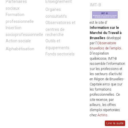
Partenaires
Enseignement
IMT-B
sociaux
Organes
Formation
consultatifs
professionnelle
Observatoires et
est le site d'
Insertion
Information sur le
centres de
Marché du Travail à
socioprofessionnelle
recherche
Bruxelles
développé
Action sociale
Outils et
par l'
Observatoire
équipements
bruxellois de l'emploi
.
Alphabétisation
D’inspiration
Fonds sectoriels
québécoise, IMT-B
rassemble l’information
sur les professions et
les secteurs d’activité
en Région de Bruxelles-
Capitale ainsi que sur
les formations
professionnelles. Ce
site recense, par
ailleurs, les offres
d’emploi répertoriées
chez
Actiris
.
Lire la suite