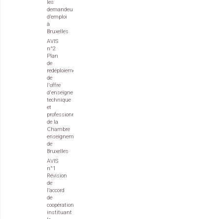
les
demandeurs
d’emploi
à
Bruxelles
AVIS
n°2
Plan
de
redéploiement
de
l'offre
d'enseignement
technique
et
professionnel
de la
Chambre
enseignement
de
Bruxelles
AVIS
n°1
Révision
de
l’accord
de
coopération
instituant