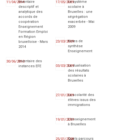
Inventaire
Le système
11/04/2014
17/05/2009
descriptif et
scolaire à
analytique des
Bruxelles : une
accords de
ségrégation
coopération
exacerbée - Mai
Enseignement
2009
Formation Emploi
en Région
Notes de
23/03/2009
bruxelloise - Mars
synthèse
2014
Enseignement
Inventaire des
30/06/2013
La dualisation
03/03/2009
instances EFE
des résultats
scolaires à
Bruxelles
La scolarité des
27/01/2009
élèves issus des
immigrations
L'enseignement
19/01/2009
à Bruxelles
Quels parcours
25/01/2008