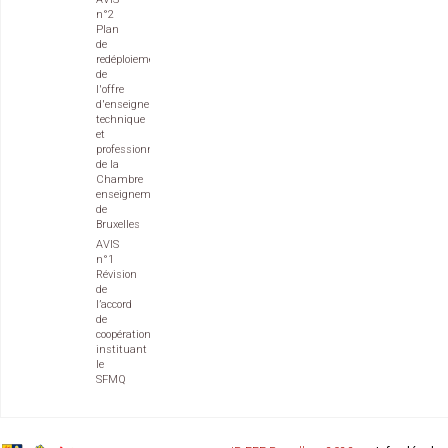
n°2
Plan
de
redéploiement
de
l'offre
d'enseignement
technique
et
professionnel
de la
Chambre
enseignement
de
Bruxelles
AVIS
n°1
Révision
de
l’accord
de
coopération
instituant
le
SFMQ