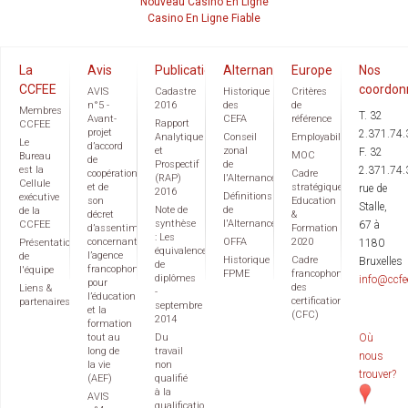
Nouveau Casino En Ligne
Casino En Ligne Fiable
La
Avis
Publications
Alternance
Europe
Nos
CCFEE
coordon
AVIS
Cadastre
Historique
Critères
n°5 -
2016
des
de
Membres
T. 32
Avant-
CEFA
référence
Rapport
CCFEE
projet
2.371.74.
Analytique
Conseil
Employabilité
Le
d’accord
et
zonal
F. 32
MOC
Bureau
de
Prospectif
de
est la
2.371.74.
coopération
Cadre
(RAP)
l'Alternance
Cellule
et de
stratégique
rue de
2016
Définitions
exécutive
son
Education
Stalle,
Note de
de
de la
décret
&
synthèse
l'Alternance
CCFEE
67 à
d’assentiment
Formation
: Les
concernant
OFFA
2020
Présentation
1180
équivalences
l’agence
de
Historique
Cadre
Bruxelles
de
francophone
l'équipe
FPME
francophone
diplômes
info@ccfe
pour
des
Liens &
-
l’éducation
certifications
partenaires
septembre
et la
(CFC)
2014
formation
tout au
Du
Où
long de
travail
nous
la vie
non
trouver?
(AEF)
qualifié
à la
AVIS
qualification