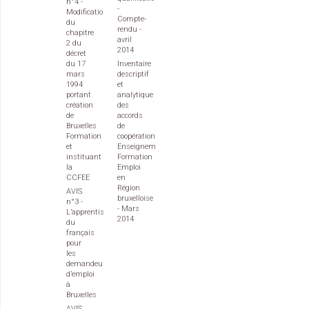
n°4 -
-
Modification
Compte-
du
rendu -
chapitre
avril
2 du
2014
décret
du 17
Inventaire
mars
descriptif
1994
et
portant
analytique
création
des
de
accords
Bruxelles
de
Formation
coopération
et
Enseignement
instituant
Formation
la
Emploi
CCFEE
en
Région
AVIS
bruxelloise
n°3 -
- Mars
L’apprentissage
2014
du
français
pour
les
demandeurs
d’emploi
à
Bruxelles
AVIS