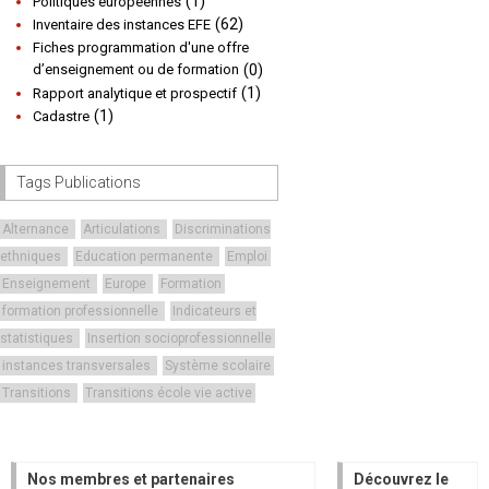
(1)
Politiques européennes
(62)
Inventaire des instances EFE
Fiches programmation d'une offre
d’enseignement ou de formation
(0)
(1)
Rapport analytique et prospectif
(1)
Cadastre
Tags Publications
Alternance
Articulations
Discriminations
ethniques
Education permanente
Emploi
Enseignement
Europe
Formation
formation professionnelle
Indicateurs et
statistiques
Insertion socioprofessionnelle
instances transversales
Système scolaire
Transitions
Transitions école vie active
Nos membres et partenaires
Découvrez le