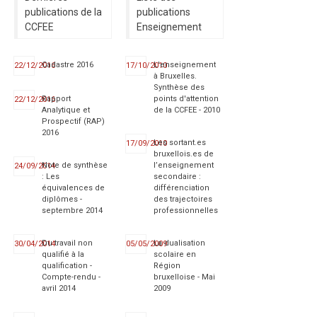
publications de la
publications
CCFEE
Enseignement
Cadastre 2016
L'enseignement
22/12/2016
17/10/2010
à Bruxelles.
Synthèse des
Rapport
points d'attention
22/12/2016
Analytique et
de la CCFEE - 2010
Prospectif (RAP)
2016
Les sortant.es
17/09/2010
bruxellois.es de
Note de synthèse
l’enseignement
24/09/2014
: Les
secondaire :
équivalences de
différenciation
diplômes -
des trajectoires
septembre 2014
professionnelles
Du travail non
La dualisation
30/04/2014
05/05/2009
qualifié à la
scolaire en
qualification -
Région
Compte-rendu -
bruxelloise - Mai
avril 2014
2009