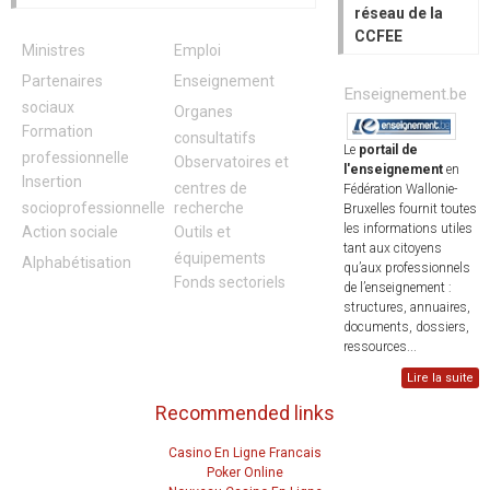
réseau de la
CCFEE
Ministres
Emploi
Partenaires
Enseignement
Enseignement.be
sociaux
Organes
Formation
consultatifs
Le
portail de
professionnelle
Observatoires et
l'enseignement
en
Insertion
centres de
Fédération Wallonie-
socioprofessionnelle
recherche
Bruxelles fournit toutes
les informations utiles
Action sociale
Outils et
tant aux citoyens
équipements
Alphabétisation
qu’aux professionnels
Fonds sectoriels
de l’enseignement :
structures, annuaires,
documents, dossiers,
ressources...
Lire la suite
Recommended links
Casino En Ligne Francais
Poker Online