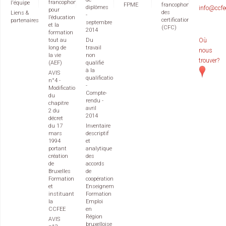
francophone
l'équipe
FPME
francophone
diplômes
info@ccfe
pour
des
Liens &
-
l’éducation
certifications
partenaires
septembre
et la
(CFC)
2014
formation
tout au
Du
Où
long de
travail
nous
la vie
non
trouver?
(AEF)
qualifié
à la
AVIS
qualification
n°4 -
-
Modification
Compte-
du
rendu -
chapitre
avril
2 du
2014
décret
du 17
Inventaire
mars
descriptif
1994
et
portant
analytique
création
des
de
accords
Bruxelles
de
Formation
coopération
et
Enseignement
instituant
Formation
la
Emploi
CCFEE
en
Région
AVIS
bruxelloise