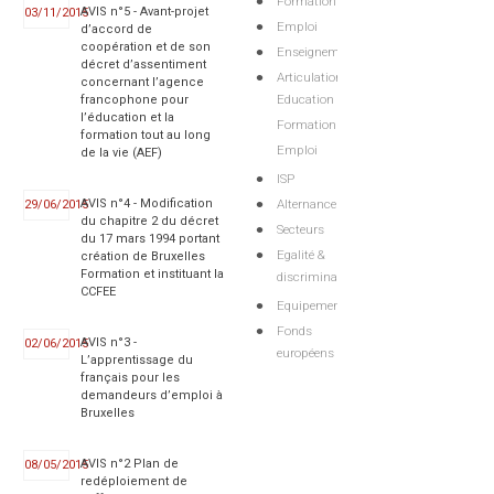
Formation
AVIS n°5 - Avant-projet
03/11/2015
Emploi
d’accord de
coopération et de son
Enseignement
décret d’assentiment
Articulations
concernant l’agence
Education
francophone pour
l’éducation et la
Formation
formation tout au long
Emploi
de la vie (AEF)
ISP
Alternance
AVIS n°4 - Modification
29/06/2015
du chapitre 2 du décret
Secteurs
du 17 mars 1994 portant
Egalité &
création de Bruxelles
Formation et instituant la
discriminations
CCFEE
Equipements
Fonds
AVIS n°3 -
02/06/2015
européens
L’apprentissage du
français pour les
demandeurs d’emploi à
Bruxelles
AVIS n°2 Plan de
08/05/2015
redéploiement de