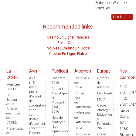
Fédération Wallonie-
Bruxelles.
Lire la suite
Recommended links
Casino En Ligne Francais
Poker Online
Nouveau Casino En Ligne
Casino En Ligne Fiable
La
Avis
Publications
Alternance
Europe
Nos
CCFEE
coordon
AVIS
Cadastre
Historique
Critères
n°5 -
2016
des
de
Membres
T. 32
Avant-
CEFA
référence
Rapport
CCFEE
projet
2.371.74.
Analytique
Conseil
Employabilité
Le
d’accord
et
zonal
F. 32
MOC
Bureau
de
Prospectif
de
est la
2.371.74.
coopération
Cadre
(RAP)
l'Alternance
Cellule
et de
stratégique
rue de
2016
Définitions
exécutive
son
Education
Stalle,
Note de
de
de la
décret
&
synthèse
l'Alternance
CCFEE
67 à
d’assentiment
Formation
: Les
concernant
OFFA
2020
Présentation
1180
équivalences
l’agence
de
Historique
Cadre
Bruxelles
de