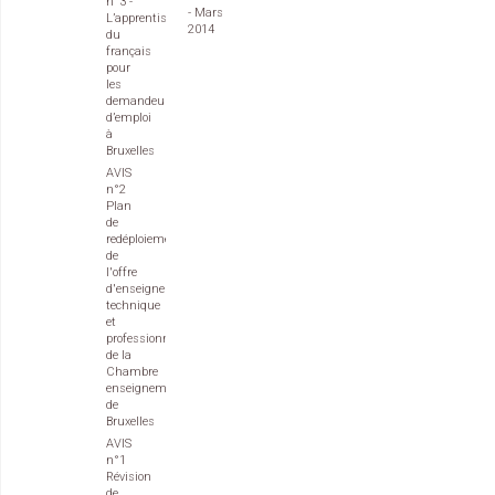
n°3 -
- Mars
L’apprentissage
2014
du
français
pour
les
demandeurs
d’emploi
à
Bruxelles
AVIS
n°2
Plan
de
redéploiement
de
l'offre
d'enseignement
technique
et
professionnel
de la
Chambre
enseignement
de
Bruxelles
AVIS
n°1
Révision
de