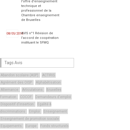
l'offre d'enseignement
technique et
professionnel de la
Chambre enseignement
de Bruxelles
AVIS n°1 Révision de
08/05/2015
l’accord de coopération
instituant le SFMQ
Tags Avis
Abandon scolaire (ASP)
ACTIRIS
Agrément des OISP
Alphabétisation
Alternance
Articulations
Bruxelles
Formation
COCOF
Demandeurs d'emploi
Dispositif d'insertion
Egalité &
discriminations
Emploi
Enseignement
Enseignement de promotion sociale
Equipements
Europe
Fonds structurels