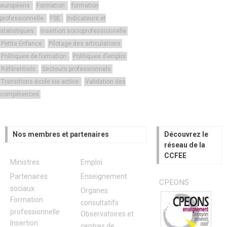
européens
Formation
formation
professionnelle
FSE
Indicateurs et
statistiques
Insertion socioprofessionnelle
Petite Enfance
Pilotage des articulations
Politiques de formation
Politiques d’emploi
Référentiels
Secteurs professionnels
Transitions école vie active
Validation des
compétences
Nos membres et partenaires
Découvrez le
réseau de la
CCFEE
Ministres
Emploi
Partenaires
Enseignement
CPEONS
sociaux
Organes
Formation
consultatifs
professionnelle
Observatoires et
Insertion
centres de