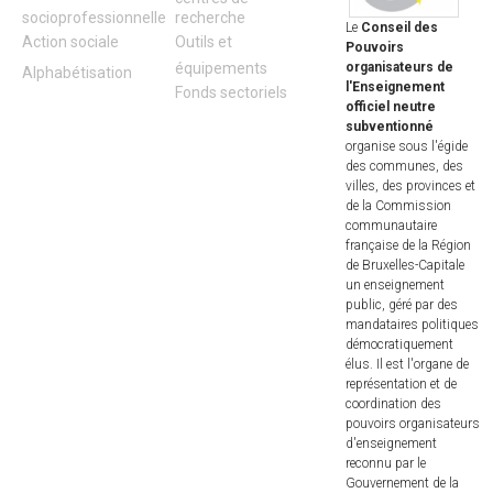
socioprofessionnelle
recherche
Le
Conseil des
Action sociale
Outils et
Pouvoirs
équipements
organisateurs de
Alphabétisation
l'Enseignement
Fonds sectoriels
officiel neutre
subventionné
organise sous l'égide
des communes, des
villes, des provinces et
de la Commission
communautaire
française de la Région
de Bruxelles-Capitale
un enseignement
public, géré par des
mandataires politiques
démocratiquement
élus. Il est l'organe de
représentation et de
coordination des
pouvoirs organisateurs
d'enseignement
reconnu par le
Gouvernement de la