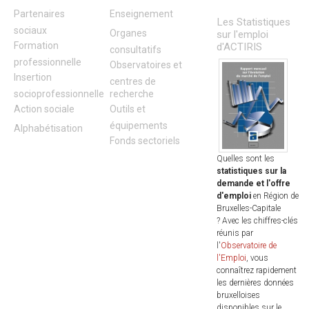
Partenaires
Enseignement
Les Statistiques
sociaux
Organes
sur l'emploi
Formation
d'ACTIRIS
consultatifs
professionnelle
Observatoires et
Insertion
centres de
socioprofessionnelle
recherche
Action sociale
Outils et
équipements
Alphabétisation
Fonds sectoriels
Quelles sont les
statistiques sur la
demande et l'offre
d'emploi
en Région de
Bruxelles-Capitale
? Avec les chiffres-clés
réunis par
l'
Observatoire de
l'Emploi
, vous
connaîtrez rapidement
les dernières données
bruxelloises
disponibles sur le