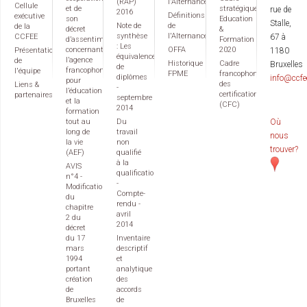
(RAP)
l'Alternance
Cellule
et de
stratégique
rue de
2016
Définitions
exécutive
son
Education
Stalle,
Note de
de
de la
décret
&
synthèse
l'Alternance
CCFEE
67 à
d’assentiment
Formation
: Les
concernant
OFFA
2020
Présentation
1180
équivalences
l’agence
de
Historique
Cadre
Bruxelles
de
francophone
l'équipe
FPME
francophone
diplômes
info@ccfe
pour
des
Liens &
-
l’éducation
certifications
partenaires
septembre
et la
(CFC)
2014
formation
tout au
Du
Où
long de
travail
nous
la vie
non
trouver?
(AEF)
qualifié
à la
AVIS
qualification
n°4 -
-
Modification
Compte-
du
rendu -
chapitre
avril
2 du
2014
décret
du 17
Inventaire
mars
descriptif
1994
et
portant
analytique
création
des
de
accords
Bruxelles
de