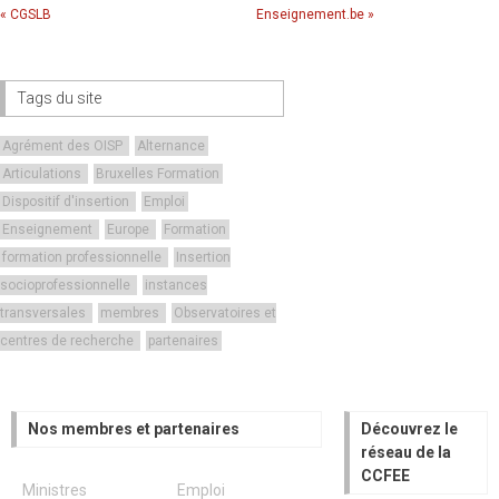
« CGSLB
Enseignement.be »
Tags du site
Agrément des OISP
Alternance
Articulations
Bruxelles Formation
Dispositif d'insertion
Emploi
Enseignement
Europe
Formation
formation professionnelle
Insertion
socioprofessionnelle
instances
transversales
membres
Observatoires et
centres de recherche
partenaires
Nos membres et partenaires
Découvrez le
réseau de la
CCFEE
Ministres
Emploi