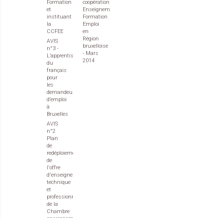
Formation
coopération
et
Enseignement
instituant
Formation
la
Emploi
CCFEE
en
Région
AVIS
bruxelloise
n°3 -
- Mars
L’apprentissage
2014
du
français
pour
les
demandeurs
d’emploi
à
Bruxelles
AVIS
n°2
Plan
de
redéploiement
de
l'offre
d'enseignement
technique
et
professionnel
de la
Chambre