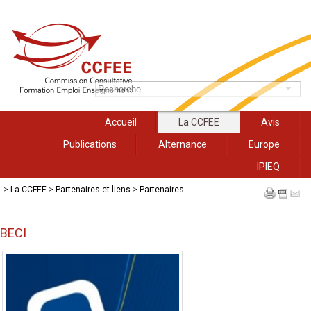
Accueil
La CCFEE
Avis
Publications
Alternance
Europe
IPIEQ
>
La CCFEE
>
Partenaires et liens
>
Partenaires
BECI