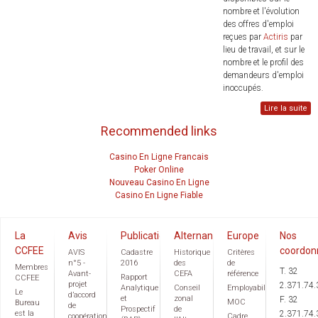
nombre et l'évolution
des offres d'emploi
reçues par
Actiris
par
lieu de travail, et sur le
nombre et le profil des
demandeurs d'emploi
inoccupés.
Lire la suite
Recommended links
Casino En Ligne Francais
Poker Online
Nouveau Casino En Ligne
Casino En Ligne Fiable
La
Avis
Publications
Alternance
Europe
Nos
CCFEE
coordon
AVIS
Cadastre
Historique
Critères
n°5 -
2016
des
de
Membres
T. 32
Avant-
CEFA
référence
Rapport
CCFEE
projet
2.371.74.
Analytique
Conseil
Employabilité
Le
d’accord
et
zonal
F. 32
MOC
Bureau
de
Prospectif
de
est la
2.371.74.
coopération
Cadre