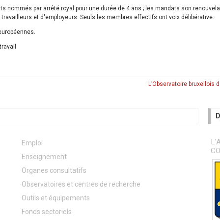
 nommés par arrêté royal pour une durée de 4 ans ; les mandats son renouvela
travailleurs et d'employeurs. Seuls les membres effectifs ont voix délibérative.
s européennes.
travail
L’Observatoire bruxellois d
D
L'
Emploi
C
Enseignement
Organes consultatifs
Observatoires et centres de recherche
Outils et équipements
Fonds sectoriels