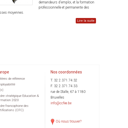
demandeurs d'emploi, et la formation
professionnelle et permanente des
sses moyennes.
Lire la suite
urope
Nos coordonnées
itères de référence
T. 32 2.371.74.32
ployabilité
F. 32 2.371.74.33
OC
rue de Stalle, 67 à 1180
dre stratégique Education &
Bruxelles
rmation 2020
info@ccfee.be
dre francophone des
rtifications (CFC)
Où nous trouver?