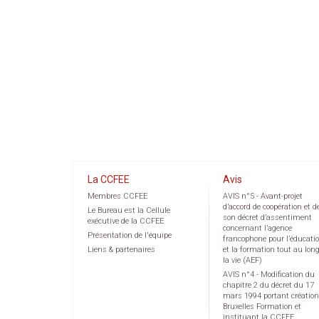
La CCFEE
Avis
Membres CCFEE
AVIS n°5 - Avant-projet
d’accord de coopération et d
Le Bureau est la Cellule
son décret d’assentiment
exécutive de la CCFEE
concernant l’agence
Présentation de l'équipe
francophone pour l’éducati
Liens & partenaires
et la formation tout au lon
la vie (AEF)
AVIS n°4 - Modification du
chapitre 2 du décret du 17
mars 1994 portant création
Bruxelles Formation et
instituant la CCFEE