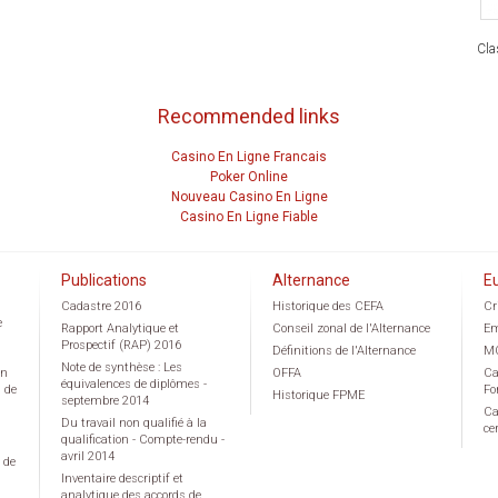
Cla
Recommended links
Casino En Ligne Francais
Poker Online
Nouveau Casino En Ligne
Casino En Ligne Fiable
Publications
Alternance
E
Cadastre 2016
Historique des CEFA
Cr
e
Rapport Analytique et
Conseil zonal de l'Alternance
Em
Prospectif (RAP) 2016
Définitions de l'Alternance
M
Note de synthèse : Les
on
OFFA
Ca
équivalences de diplômes -
g de
Fo
Historique FPME
septembre 2014
Ca
Du travail non qualifié à la
ce
qualification - Compte-rendu -
avril 2014
 de
Inventaire descriptif et
analytique des accords de