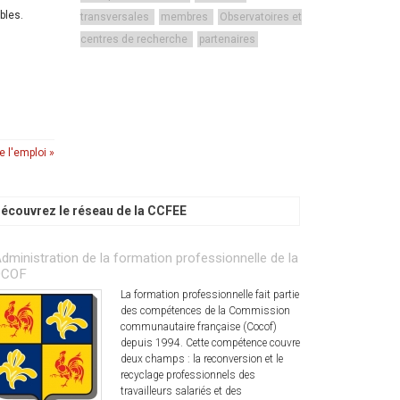
bles.
transversales
membres
Observatoires et
centres de recherche
partenaires
e l'emploi »
écouvrez le réseau de la CCFEE
Administration de la formation professionnelle de la
OCOF
La formation professionnelle fait partie
des compétences de la Commission
communautaire française (Cocof)
depuis 1994. Cette compétence couvre
deux champs : la reconversion et le
recyclage professionnels des
travailleurs salariés et des