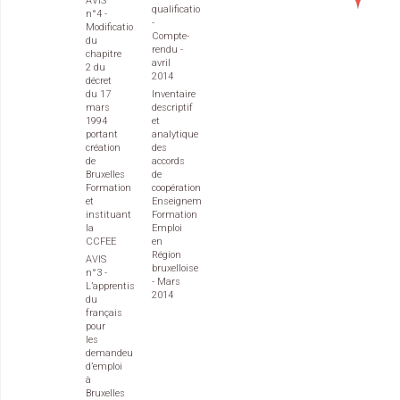
AVIS
qualification
n°4 -
-
Modification
Compte-
du
rendu -
chapitre
avril
2 du
2014
décret
du 17
Inventaire
mars
descriptif
1994
et
portant
analytique
création
des
de
accords
Bruxelles
de
Formation
coopération
et
Enseignement
instituant
Formation
la
Emploi
CCFEE
en
Région
AVIS
bruxelloise
n°3 -
- Mars
L’apprentissage
2014
du
français
pour
les
demandeurs
d’emploi
à
Bruxelles