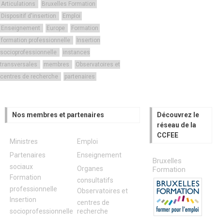
Articulations
Bruxelles Formation
Dispositif d'insertion
Emploi
Enseignement
Europe
Formation
formation professionnelle
Insertion
socioprofessionnelle
instances
transversales
membres
Observatoires et
centres de recherche
partenaires
Nos membres et partenaires
Découvrez le
réseau de la
CCFEE
Ministres
Emploi
Partenaires
Enseignement
Bruxelles
sociaux
Organes
Formation
Formation
consultatifs
professionnelle
Observatoires et
Insertion
centres de
socioprofessionnelle
recherche