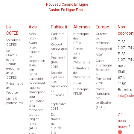
Nouveau Casino En Ligne
Casino En Ligne Fiable
La
Avis
Publications
Alternance
Europe
Nos
CCFEE
coordon
AVIS
Cadastre
Historique
Critères
n°5 -
2016
des
de
Membres
T. 32
Avant-
CEFA
référence
Rapport
CCFEE
projet
2.371.74.
Analytique
Conseil
Employabilité
Le
d’accord
et
zonal
F. 32
MOC
Bureau
de
Prospectif
de
est la
2.371.74.
coopération
Cadre
(RAP)
l'Alternance
Cellule
et de
stratégique
rue de
2016
Définitions
exécutive
son
Education
Stalle,
Note de
de
de la
décret
&
synthèse
l'Alternance
CCFEE
67 à
d’assentiment
Formation
: Les
concernant
OFFA
2020
Présentation
1180
équivalences
l’agence
de
Historique
Cadre
Bruxelles
de
francophone
l'équipe
FPME
francophone
diplômes
info@ccfe
pour
des
Liens &
-
l’éducation
certifications
partenaires
septembre
et la
(CFC)
2014
formation
tout au
Du
Où
long de
travail
nous
la vie
non
trouver?
(AEF)
qualifié
à la