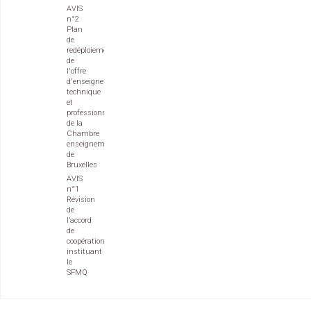
AVIS
n°2
Plan
de
redéploiement
de
l'offre
d'enseignement
technique
et
professionnel
de la
Chambre
enseignement
de
Bruxelles
AVIS
n°1
Révision
de
l’accord
de
coopération
instituant
le
SFMQ