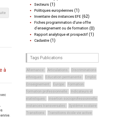
(1)
Secteurs
(1)
Politiques européennes
suite
(62)
Inventaire des instances EFE
Fiches programmation d'une offre
d’enseignement ou de formation
(0)
(1)
Rapport analytique et prospectif
(1)
Cadastre
Tags Publications
e à
Alternance
Articulations
Discriminations
ethniques
Education permanente
Emploi
Enseignement
Europe
Formation
e
formation professionnelle
Indicateurs et
avec
statistiques
Insertion socioprofessionnelle
,
instances transversales
Système scolaire
es
Transitions
Transitions école vie active
cennie.