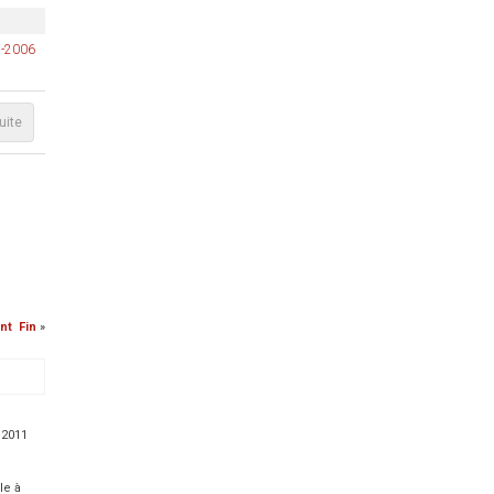
05-2006
suite
nt
Fin
»
 2011
le à