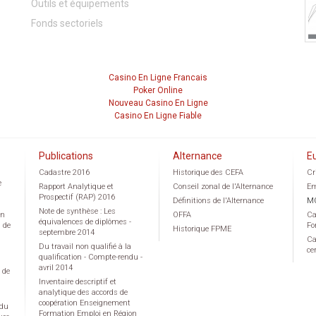
Outils et équipements
Fonds sectoriels
Casino En Ligne Francais
Poker Online
Nouveau Casino En Ligne
Casino En Ligne Fiable
Publications
Alternance
E
Cadastre 2016
Historique des CEFA
Cr
e
Rapport Analytique et
Conseil zonal de l'Alternance
Em
Prospectif (RAP) 2016
Définitions de l'Alternance
M
Note de synthèse : Les
on
OFFA
Ca
équivalences de diplômes -
g de
Fo
Historique FPME
septembre 2014
Ca
Du travail non qualifié à la
ce
qualification - Compte-rendu -
avril 2014
 de
Inventaire descriptif et
analytique des accords de
coopération Enseignement
 du
Formation Emploi en Région