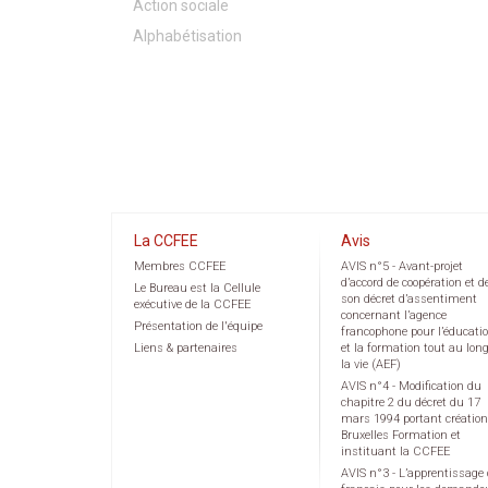
Action sociale
Alphabétisation
La CCFEE
Avis
Membres CCFEE
AVIS n°5 - Avant-projet
d’accord de coopération et d
Le Bureau est la Cellule
son décret d’assentiment
exécutive de la CCFEE
concernant l’agence
Présentation de l'équipe
francophone pour l’éducati
Liens & partenaires
et la formation tout au lon
la vie (AEF)
AVIS n°4 - Modification du
chapitre 2 du décret du 17
mars 1994 portant création
Bruxelles Formation et
instituant la CCFEE
AVIS n°3 - L’apprentissage