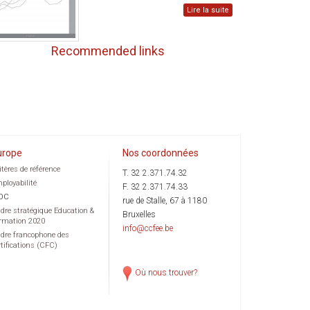
Lire la suite
Recommended links
urope
Nos coordonnées
itères de référence
T. 32 2.371.74.32
ployabilité
F. 32 2.371.74.33
OC
rue de Stalle, 67 à 1180
dre stratégique Education &
Bruxelles
rmation 2020
info@ccfee.be
dre francophone des
rtifications (CFC)
Où nous trouver?