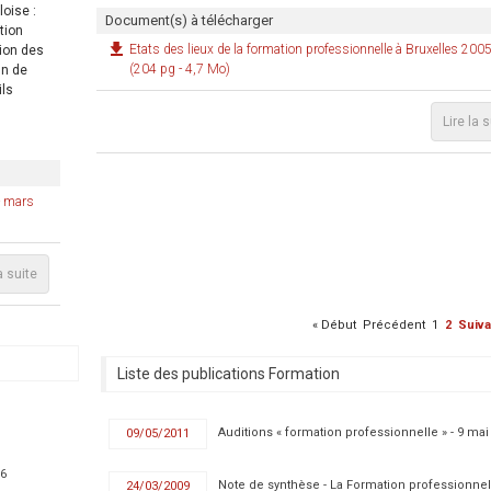
oise :
Document(s) à télécharger
tion
Etats des lieux de la formation professionnelle à Bruxelles 20
tion des
(204 pg - 4,7 Mo)
in de
ils
Lire la 
- mars
a suite
«
Début
Précédent
1
2
Suiva
Liste des publications Formation
Auditions « formation professionnelle » - 9 mai
09/05/2011
16
Note de synthèse - La Formation professionnel
24/03/2009