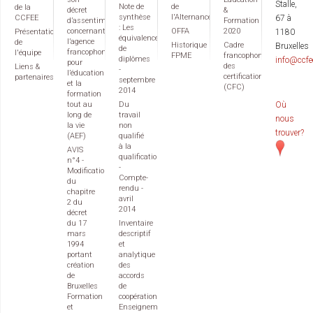
Stalle,
Note de
de
de la
décret
&
synthèse
l'Alternance
CCFEE
67 à
d’assentiment
Formation
: Les
concernant
OFFA
2020
Présentation
1180
équivalences
l’agence
de
Historique
Cadre
Bruxelles
de
francophone
l'équipe
FPME
francophone
diplômes
info@ccfe
pour
des
Liens &
-
l’éducation
certifications
partenaires
septembre
et la
(CFC)
2014
formation
tout au
Du
Où
long de
travail
nous
la vie
non
trouver?
(AEF)
qualifié
à la
AVIS
qualification
n°4 -
-
Modification
Compte-
du
rendu -
chapitre
avril
2 du
2014
décret
du 17
Inventaire
mars
descriptif
1994
et
portant
analytique
création
des
de
accords
Bruxelles
de
Formation
coopération
et
Enseignement