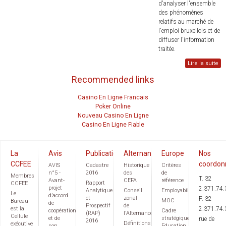
d'analyser l'ensemble
des phénomènes
relatifs au marché de
l'emploi bruxellois et de
diffuser l'information
traitée.
Lire la suite
Recommended links
Casino En Ligne Francais
Poker Online
Nouveau Casino En Ligne
Casino En Ligne Fiable
La
Avis
Publications
Alternance
Europe
Nos
CCFEE
coordon
AVIS
Cadastre
Historique
Critères
n°5 -
2016
des
de
Membres
T. 32
Avant-
CEFA
référence
Rapport
CCFEE
projet
2.371.74.
Analytique
Conseil
Employabilité
Le
d’accord
et
zonal
F. 32
MOC
Bureau
de
Prospectif
de
est la
2.371.74.
coopération
Cadre
(RAP)
l'Alternance
Cellule
et de
stratégique
rue de
2016
Définitions
exécutive
son
Education