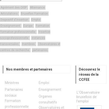
Agrément des OISP
Alternance
Articulations
Bruxelles Formation
Dispositif d'insertion
Emploi
Enseignement
Europe
Formation
formation professionnelle
Insertion
socioprofessionnelle
instances
transversales
membres
Observatoires et
centres de recherche
partenaires
Nos membres et partenaires
Découvrez le
réseau de la
CCFEE
Ministres
Emploi
Partenaires
Enseignement
L’Observatoire
sociaux
Organes
bruxellois de
Formation
l'emploi
consultatifs
professionnelle
Observatoires et