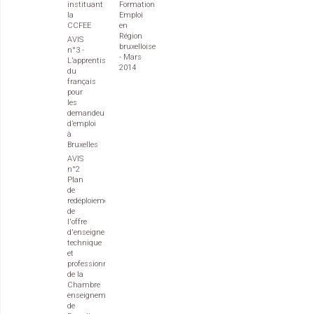
instituant
Formation
la
Emploi
CCFEE
en
Région
AVIS
bruxelloise
n°3 -
- Mars
L’apprentissage
2014
du
français
pour
les
demandeurs
d’emploi
à
Bruxelles
AVIS
n°2
Plan
de
redéploiement
de
l'offre
d'enseignement
technique
et
professionnel
de la
Chambre
enseignement
de