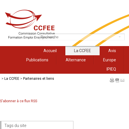
Accueil
La CCFEE
Avis
Publications
Alternance
Europe
IPIEQ
>
La CCFEE
>
Partenaires et liens
S'abonner à ce flux RSS
Tags du site