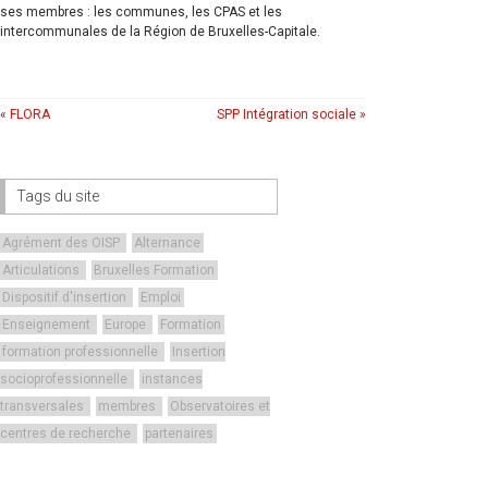
ses membres : les communes, les CPAS et les
intercommunales de la Région de Bruxelles-Capitale.
« FLORA
SPP Intégration sociale »
Tags du site
Agrément des OISP
Alternance
Articulations
Bruxelles Formation
Dispositif d'insertion
Emploi
Enseignement
Europe
Formation
formation professionnelle
Insertion
socioprofessionnelle
instances
transversales
membres
Observatoires et
centres de recherche
partenaires