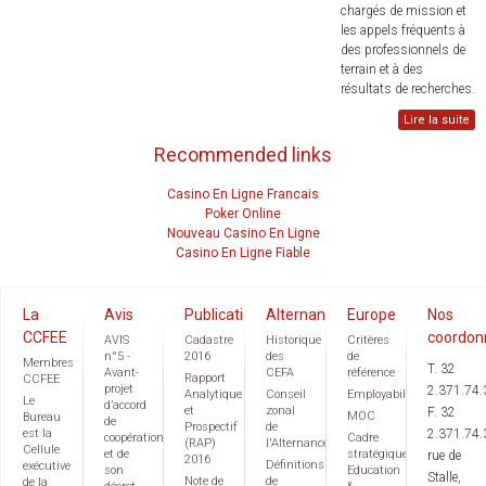
chargés de mission et
les appels fréquents à
des professionnels de
terrain et à des
résultats de recherches.
Lire la suite
Recommended links
Casino En Ligne Francais
Poker Online
Nouveau Casino En Ligne
Casino En Ligne Fiable
La
Avis
Publications
Alternance
Europe
Nos
CCFEE
coordon
AVIS
Cadastre
Historique
Critères
n°5 -
2016
des
de
Membres
T. 32
Avant-
CEFA
référence
Rapport
CCFEE
projet
2.371.74.
Analytique
Conseil
Employabilité
Le
d’accord
et
zonal
F. 32
MOC
Bureau
de
Prospectif
de
est la
2.371.74.
coopération
Cadre
(RAP)
l'Alternance
Cellule
et de
stratégique
rue de
2016
Définitions
exécutive
son
Education
Stalle,
Note de
de
de la