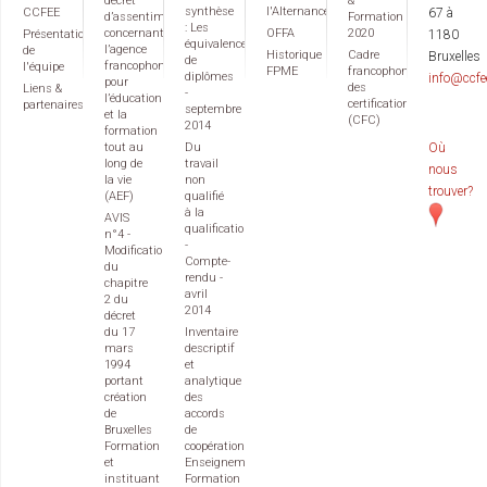
décret
&
synthèse
l'Alternance
CCFEE
67 à
d’assentiment
Formation
: Les
concernant
OFFA
2020
Présentation
1180
équivalences
l’agence
de
Historique
Cadre
Bruxelles
de
francophone
l'équipe
FPME
francophone
diplômes
info@ccfe
pour
des
Liens &
-
l’éducation
certifications
partenaires
septembre
et la
(CFC)
2014
formation
tout au
Du
Où
long de
travail
nous
la vie
non
trouver?
(AEF)
qualifié
à la
AVIS
qualification
n°4 -
-
Modification
Compte-
du
rendu -
chapitre
avril
2 du
2014
décret
du 17
Inventaire
mars
descriptif
1994
et
portant
analytique
création
des
de
accords
Bruxelles
de
Formation
coopération
et
Enseignement
instituant
Formation