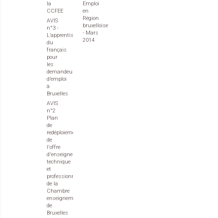
la
Emploi
CCFEE
en
Région
AVIS
bruxelloise
n°3 -
- Mars
L’apprentissage
2014
du
français
pour
les
demandeurs
d’emploi
à
Bruxelles
AVIS
n°2
Plan
de
redéploiement
de
l'offre
d'enseignement
technique
et
professionnel
de la
Chambre
enseignement
de
Bruxelles