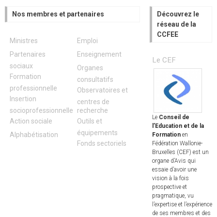
Nos membres et partenaires
Découvrez le
réseau de la
CCFEE
Ministres
Emploi
Partenaires
Enseignement
Le CEF
sociaux
Organes
Formation
consultatifs
professionnelle
Observatoires et
Insertion
centres de
socioprofessionnelle
recherche
Le
Conseil de
Action sociale
Outils et
l’Education et de la
équipements
Alphabétisation
Formation
en
Fonds sectoriels
Fédération Wallonie-
Bruxelles (CEF) est un
organe d’Avis qui
essaie d’avoir une
vision à la fois
prospective et
pragmatique, vu
l’expertise et l’expérience
de ses membres et des