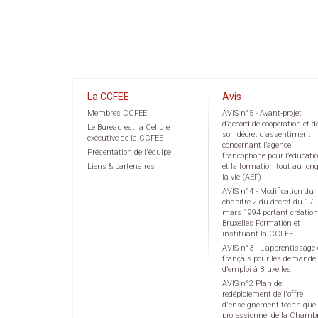
La CCFEE
Avis
Membres CCFEE
AVIS n°5 - Avant-projet
d’accord de coopération et d
Le Bureau est la Cellule
son décret d’assentiment
exécutive de la CCFEE
concernant l’agence
Présentation de l'équipe
francophone pour l’éducati
Liens & partenaires
et la formation tout au lon
la vie (AEF)
AVIS n°4 - Modification du
chapitre 2 du décret du 17
mars 1994 portant création
Bruxelles Formation et
instituant la CCFEE
AVIS n°3 - L’apprentissage
français pour les demande
d’emploi à Bruxelles
AVIS n°2 Plan de
redéploiement de l'offre
d'enseignement technique 
professionnel de la Chamb