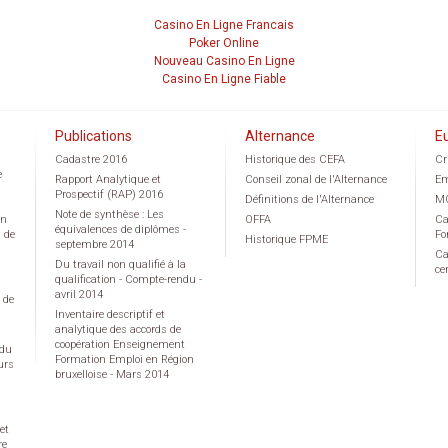
Casino En Ligne Francais
Poker Online
Nouveau Casino En Ligne
Casino En Ligne Fiable
Publications
Alternance
E
Cadastre 2016
Historique des CEFA
Cr
e
Rapport Analytique et
Conseil zonal de l'Alternance
Em
Prospectif (RAP) 2016
Définitions de l'Alternance
M
Note de synthèse : Les
on
OFFA
Ca
équivalences de diplômes -
g de
Fo
Historique FPME
septembre 2014
Ca
Du travail non qualifié à la
ce
qualification - Compte-rendu -
avril 2014
 de
Inventaire descriptif et
analytique des accords de
coopération Enseignement
 du
Formation Emploi en Région
urs
bruxelloise - Mars 2014
et
re