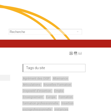
Tags du site
Agrément des OISP
Alternance
Articulations
Bruxelles Formation
Dispositif d'insertion
Emploi
Enseignement
Europe
Formation
formation professionnelle
Insertion
socioprofessionnelle
instances