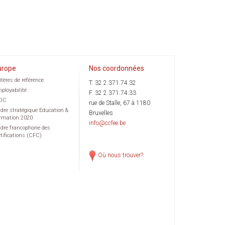
urope
Nos coordonnées
itères de référence
T. 32 2.371.74.32
ployabilité
F. 32 2.371.74.33
OC
rue de Stalle, 67 à 1180
dre stratégique Education &
Bruxelles
rmation 2020
info@ccfee.be
dre francophone des
rtifications (CFC)
Où nous trouver?