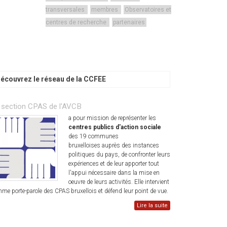
transversales
membres
Observatoires et
centres de recherche
partenaires
écouvrez le réseau de la CCFEE
 section CPAS de l'AVCB
a pour mission de représenter les
centres publics d'action sociale
des 19 communes
bruxelloises auprès des instances
politiques du pays, de confronter leurs
expériences et de leur apporter tout
l'appui nécessaire dans la mise en
oeuvre de leurs activités. Elle intervient
me porte-parole des CPAS bruxellois et défend leur point de vue.
Lire la suite