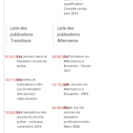
qualification -
Compte-rendu -
avril 2014
Liste des
Liste des
publications
publications
Transitions
Alternance
Les jeunes dans la
La Formation en
01/01/2012
25/02/2010
transition école-vie
Alternance à
active
Bruxelles - février
2011
Données et
13/11/2012
indicateurs clés
Les Jeunes en
12/12/2009
sur la transition
Alternance à
des jeunes -
Bruxelles - 2009
LaboJeunes
Etude sur les
20/03/2006
Les transitions des
primes de
12/02/2011
jeunes Ecole-Vie
transition
active - colloque
professionnelle -
novembre 2010
Mars 2006