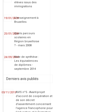
élèves issus des
immigrations
L'enseignement à
19/01/2009
Bruxelles
Quels parcours
25/01/2008
scolaires en
Région bruxelloise
? - mars 2008
Note de synthèse :
24/09/2014
Les équivalences
de diplômes -
septembre 2014
Derniers avis publiés
AVIS n°5 - Avant-projet
03/11/2015
d’accord de coopération et
de son décret
d’assentiment concernant
l’agence francophone pour