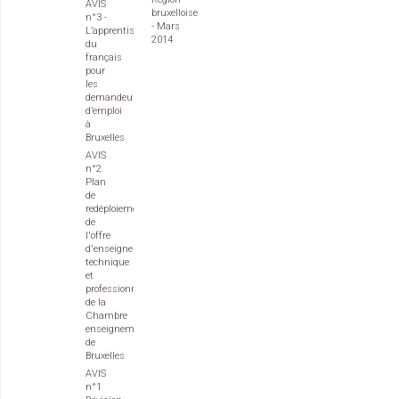
AVIS
bruxelloise
n°3 -
- Mars
L’apprentissage
2014
du
français
pour
les
demandeurs
d’emploi
à
Bruxelles
AVIS
n°2
Plan
de
redéploiement
de
l'offre
d'enseignement
technique
et
professionnel
de la
Chambre
enseignement
de
Bruxelles
AVIS
n°1