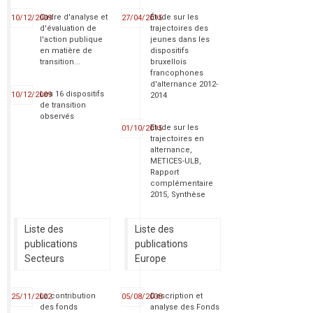
Cadre d'analyse et
Étude sur les
10/12/2009
27/04/2015
d'évaluation de
trajectoires des
l'action publique
jeunes dans les
en matière de
dispositifs
transition...
bruxellois
francophones
d'alternance 2012-
Les 16 dispositifs
10/12/2009
2014
de transition
observés
Etude sur les
01/10/2015
trajectoires en
alternance,
METICES-ULB,
Rapport
complémentaire
2015, Synthèse
Liste des
Liste des
publications
publications
Secteurs
Europe
La contribution
Description et
25/11/2002
05/08/2008
des fonds
analyse des Fonds