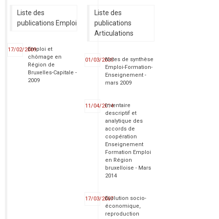
Liste des
Liste des
publications Emploi
publications
Articulations
Emploi et
17/02/2009
chômage en
Notes de synthèse
01/03/2009
Région de
Emploi-Formation-
Bruxelles-Capitale -
Enseignement -
2009
mars 2009
Inventaire
11/04/2014
descriptif et
analytique des
accords de
coopération
Enseignement
Formation Emploi
en Région
bruxelloise - Mars
2014
Evolution socio-
17/03/2007
économique,
reproduction