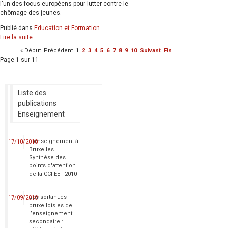
l'un des focus européens pour lutter contre le
chômage des jeunes.
Publié dans
Education et Formation
Lire la suite
«
Début
Précédent
1
2
3
4
5
6
7
8
9
10
Suivant
Fin
»
Page 1 sur 11
Liste des
publications
Enseignement
L'enseignement à
17/10/2010
Bruxelles.
Synthèse des
points d'attention
de la CCFEE - 2010
Les sortant.es
17/09/2010
bruxellois.es de
l’enseignement
secondaire :