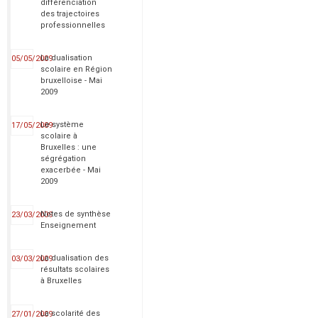
différenciation
des trajectoires
professionnelles
La dualisation
05/05/2009
scolaire en Région
bruxelloise - Mai
2009
Le système
17/05/2009
scolaire à
Bruxelles : une
ségrégation
exacerbée - Mai
2009
Notes de synthèse
23/03/2009
Enseignement
La dualisation des
03/03/2009
résultats scolaires
à Bruxelles
La scolarité des
27/01/2009