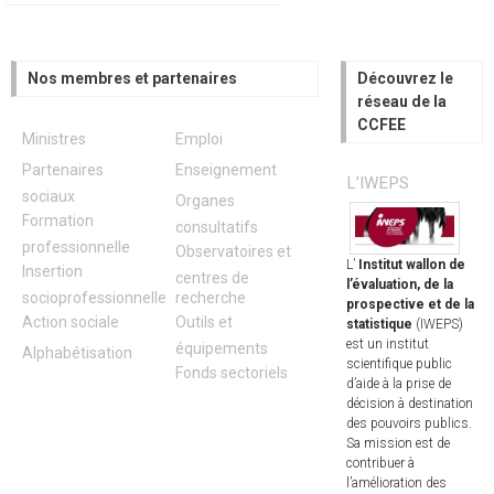
Nos membres et partenaires
Découvrez le
réseau de la
CCFEE
Ministres
Emploi
Partenaires
Enseignement
L’IWEPS
sociaux
Organes
Formation
consultatifs
professionnelle
Observatoires et
L’
Institut wallon de
Insertion
centres de
l’évaluation, de la
socioprofessionnelle
recherche
prospective et de la
Action sociale
Outils et
statistique
(IWEPS)
est un institut
équipements
Alphabétisation
scientifique public
Fonds sectoriels
d’aide à la prise de
décision à destination
des pouvoirs publics.
Sa mission est de
contribuer à
l’amélioration des