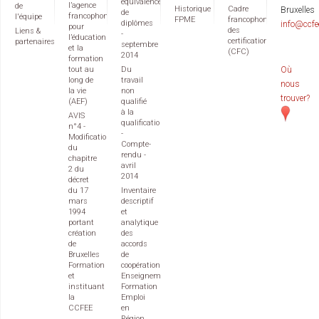
équivalences
l’agence
de
Historique
Cadre
Bruxelles
de
francophone
l'équipe
FPME
francophone
diplômes
info@ccfe
pour
des
Liens &
-
l’éducation
certifications
partenaires
septembre
et la
(CFC)
2014
formation
tout au
Du
Où
long de
travail
nous
la vie
non
trouver?
(AEF)
qualifié
à la
AVIS
qualification
n°4 -
-
Modification
Compte-
du
rendu -
chapitre
avril
2 du
2014
décret
du 17
Inventaire
mars
descriptif
1994
et
portant
analytique
création
des
de
accords
Bruxelles
de
Formation
coopération
et
Enseignement
instituant
Formation
la
Emploi
CCFEE
en
Région