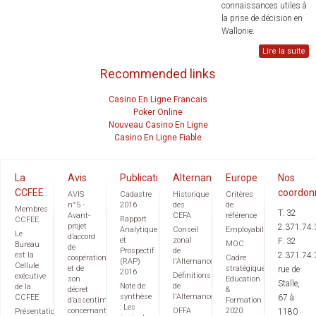
connaissances utiles à
la prise de décision en
Wallonie.
Lire la suite
Recommended links
Casino En Ligne Francais
Poker Online
Nouveau Casino En Ligne
Casino En Ligne Fiable
La
Avis
Publications
Alternance
Europe
Nos
CCFEE
coordon
AVIS
Cadastre
Historique
Critères
n°5 -
2016
des
de
Membres
T. 32
Avant-
CEFA
référence
Rapport
CCFEE
projet
2.371.74.
Analytique
Conseil
Employabilité
Le
d’accord
et
zonal
F. 32
MOC
Bureau
de
Prospectif
de
est la
2.371.74.
coopération
Cadre
(RAP)
l'Alternance
Cellule
et de
stratégique
rue de
2016
Définitions
exécutive
son
Education
Stalle,
Note de
de
de la
décret
&
synthèse
l'Alternance
CCFEE
67 à
d’assentiment
Formation
: Les
concernant
OFFA
2020
Présentation
1180