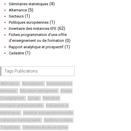
(4)
Séminaires statistiques
(5)
Alternance
(1)
Secteurs
(1)
Politiques européennes
(62)
Inventaire des instances EFE
Fiches programmation d'une offre
d’enseignement ou de formation
(0)
(1)
Rapport analytique et prospectif
(1)
Cadastre
Tags Publications
Alternance
Articulations
Discriminations
ethniques
Education permanente
Emploi
Enseignement
Europe
Formation
formation professionnelle
Indicateurs et
statistiques
Insertion socioprofessionnelle
instances transversales
Système scolaire
Transitions
Transitions école vie active