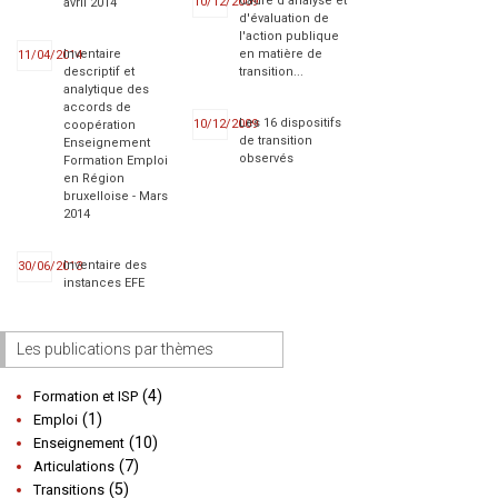
Cadre d'analyse et
10/12/2009
avril 2014
d'évaluation de
l'action publique
Inventaire
en matière de
11/04/2014
descriptif et
transition...
analytique des
accords de
Les 16 dispositifs
10/12/2009
coopération
de transition
Enseignement
observés
Formation Emploi
en Région
bruxelloise - Mars
2014
Inventaire des
30/06/2013
instances EFE
Les publications par thèmes
(4)
Formation et ISP
(1)
Emploi
(10)
Enseignement
(7)
Articulations
(5)
Transitions