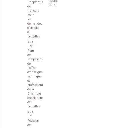
- Mars
L’apprentissage
2014
du
français
pour
les
demandeurs
d’emploi
à
Bruxelles
AVIS
n°2
Plan
de
redéploiement
de
l'offre
d'enseignement
technique
et
professionnel
de la
Chambre
enseignement
de
Bruxelles
AVIS
n°1
Révision
de