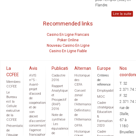
Flandre.
Lire la suite
Recommended links
Casino En Ligne Francais
Poker Online
Nouveau Casino En Ligne
Casino En Ligne Fiable
La
Avis
Publications
Alternance
Europe
Nos
CCFEE
coordon
AVIS
Cadastre
Historique
Critères
n°5 -
2016
des
de
Membres
T. 32
Avant-
CEFA
référence
Rapport
CCFEE
projet
2.371.74.
Analytique
Conseil
Employabilité
Le
d’accord
et
zonal
F. 32
MOC
Bureau
de
Prospectif
de
est la
2.371.74.
coopération
Cadre
(RAP)
l'Alternance
Cellule
et de
stratégique
rue de
2016
Définitions
exécutive
son
Education
Stalle,
Note de
de
de la
décret
&
synthèse
l'Alternance
CCFEE
67 à
d’assentiment
Formation
: Les
concernant
OFFA
2020
Présentation
1180
équivalences
l’agence
de
Historique
Cadre
Bruxelles
de
francophone
l'équipe