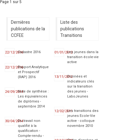
Page 1 sur 5
Dernières
Liste des
publications de la
publications
CCFEE
Transitions
Cadastre 2016
Les jeunes dans la
22/12/2016
01/01/2012
transition école-vie
active
Rapport Analytique
22/12/2016
et Prospectif
Données et
13/11/2012
(RAP) 2016
indicateurs clés
sur la transition
Note de synthèse :
des jeunes -
24/09/2014
Les équivalences
LaboJeunes
de diplômes -
septembre 2014
Les transitions des
12/02/2011
jeunes Ecole-Vie
Du travail non
active - colloque
30/04/2014
qualifié à la
novembre 2010
qualification -
Compte-rendu -