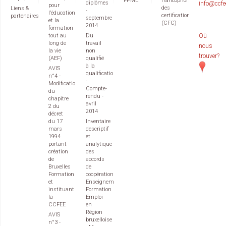
FPME
francophone
diplômes
info@ccfe
pour
des
Liens &
-
l’éducation
certifications
partenaires
septembre
et la
(CFC)
2014
formation
tout au
Du
Où
long de
travail
nous
la vie
non
trouver?
(AEF)
qualifié
à la
AVIS
qualification
n°4 -
-
Modification
Compte-
du
rendu -
chapitre
avril
2 du
2014
décret
du 17
Inventaire
mars
descriptif
1994
et
portant
analytique
création
des
de
accords
Bruxelles
de
Formation
coopération
et
Enseignement
instituant
Formation
la
Emploi
CCFEE
en
Région
AVIS
bruxelloise
n°3 -