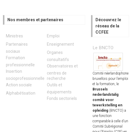
Nos membres et partenaires
Découvrez le
réseau de la
CCFEE
Ministres
Emploi
Partenaires
Enseignement
Le BNCTO
sociaux
Organes
Formation
consultatifs
professionnelle
Observatoires et
Insertion
centres de
Comité néerlandophone
socioprofessionnelle
recherche
bruxellois pour l’emploi
et la formation, le
Action sociale
Outils et
Brussels
équipements
Alphabétisation
nederlandstalig
Fonds sectoriels
comité voor
tewerkstelling en
opleiding
(BNCTO) a
une fonction
comparable à celle d’un
Comité Subrégional
pour l’Emploi (CSE) en