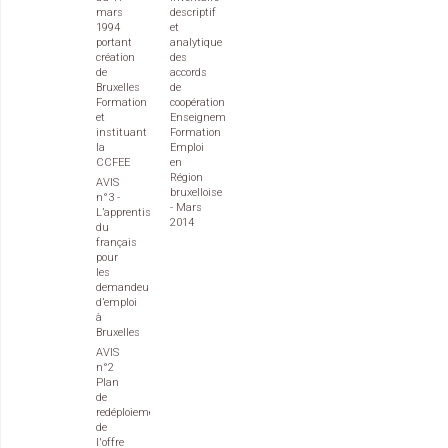
mars
descriptif
1994
et
portant
analytique
création
des
de
accords
Bruxelles
de
Formation
coopération
et
Enseignement
instituant
Formation
la
Emploi
CCFEE
en
Région
AVIS
bruxelloise
n°3 -
- Mars
L’apprentissage
2014
du
français
pour
les
demandeurs
d’emploi
à
Bruxelles
AVIS
n°2
Plan
de
redéploiement
de
l'offre