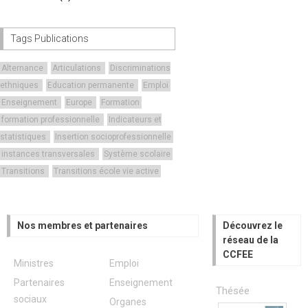
Tags Publications
Alternance
Articulations
Discriminations
ethniques
Education permanente
Emploi
Enseignement
Europe
Formation
formation professionnelle
Indicateurs et
statistiques
Insertion socioprofessionnelle
instances transversales
Système scolaire
Transitions
Transitions école vie active
Nos membres et partenaires
Découvrez le
réseau de la
CCFEE
Ministres
Emploi
Partenaires
Enseignement
Thésée
sociaux
Organes