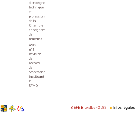
d'enseignement
technique
et
professionnel
de la
Chambre
enseignement
de
Bruxelles
AVIS
n°1
Révision
de
l’accord
de
coopération
instituant
le
SFMQ
IB EFE Bruxelles - 2022
Infos légales