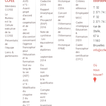
CCFEE
coordon
AVIS
Cadastre
Historique
Critères
n°5 -
2016
des
de
Membres
T. 32
Avant-
CEFA
référence
Rapport
CCFEE
projet
2.371.74.
Analytique
Conseil
Employabilité
Le
d’accord
et
zonal
F. 32
MOC
Bureau
de
Prospectif
de
est la
2.371.74.
coopération
Cadre
(RAP)
l'Alternance
Cellule
et de
stratégique
rue de
2016
Définitions
exécutive
son
Education
Stalle,
Note de
de
de la
décret
&
synthèse
l'Alternance
CCFEE
67 à
d’assentiment
Formation
: Les
concernant
OFFA
2020
Présentation
1180
équivalences
l’agence
de
Historique
Cadre
Bruxelles
de
francophone
l'équipe
FPME
francophone
diplômes
info@ccfe
pour
des
Liens &
-
l’éducation
certifications
partenaires
septembre
et la
(CFC)
2014
formation
tout au
Du
Où
long de
travail
nous
la vie
non
trouver?
(AEF)
qualifié
à la
AVIS
qualification
n°4 -
-
Modification
Compte-
du
rendu -
chapitre
avril
2 du
2014
décret
du 17
Inventaire