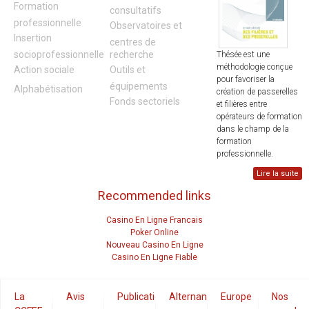
Formation
consultatifs
professionnelle
Observatoires et
Insertion
centres de
socioprofessionnelle
recherche
Thésée est une
méthodologie conçue
Action sociale
Outils et
pour favoriser la
équipements
Alphabétisation
création de passerelles
Fonds sectoriels
et filières entre
opérateurs de formation
dans le champ de la
formation
professionnelle.
Lire la suite
Recommended links
Casino En Ligne Francais
Poker Online
Nouveau Casino En Ligne
Casino En Ligne Fiable
La
Avis
Publications
Alternance
Europe
Nos