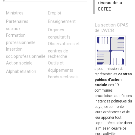
réseau de la
CCFEE
Ministres
Emploi
Partenaires
Enseignement
La section CPAS
sociaux
Organes
de l'AVCB
Formation
consultatifs
professionnelle
Observatoires et
Insertion
centres de
socioprofessionnelle
recherche
Action sociale
Outils et
a pour mission de
équipements
Alphabétisation
représenter les
centres
Fonds sectoriels
publics d'action
sociale
des 19
communes
bruxelloises auprès des
instances politiques du
pays, de confronter
leurs expériences et de
leur apporter tout
l'appui nécessaire dans
la mise en oeuvre de
leurs activités.