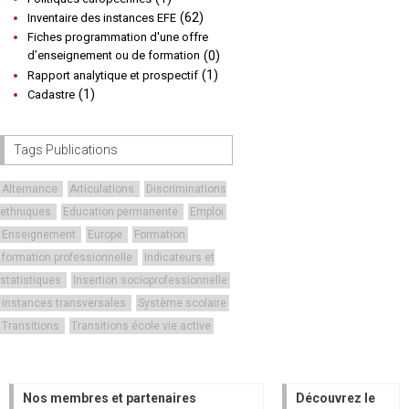
(62)
Inventaire des instances EFE
Fiches programmation d'une offre
d’enseignement ou de formation
(0)
(1)
Rapport analytique et prospectif
(1)
Cadastre
Tags Publications
Alternance
Articulations
Discriminations
ethniques
Education permanente
Emploi
Enseignement
Europe
Formation
formation professionnelle
Indicateurs et
statistiques
Insertion socioprofessionnelle
instances transversales
Système scolaire
Transitions
Transitions école vie active
Nos membres et partenaires
Découvrez le