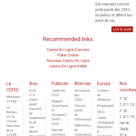
Elle intervient comme
porte-parole des CPAS
bruxellois et défend leur
point de vue.
Lire la suite
Recommended links
Casino En Ligne Francais
Poker Online
Nouveau Casino En Ligne
Casino En Ligne Fiable
La
Avis
Publications
Alternance
Europe
Nos
CCFEE
coordon
AVIS
Cadastre
Historique
Critères
n°5 -
2016
des
de
Membres
T. 32
Avant-
CEFA
référence
Rapport
CCFEE
projet
2.371.74.
Analytique
Conseil
Employabilité
Le
d’accord
et
zonal
F. 32
MOC
Bureau
de
Prospectif
de
est la
2.371.74.
coopération
Cadre
(RAP)
l'Alternance
Cellule
et de
stratégique
rue de
2016
Définitions
exécutive
son
Education
Stalle,
Note de
de
de la
décret
&
synthèse
l'Alternance
CCFEE
67 à