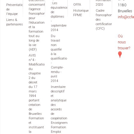
d’assentiment
Formation
: Les
concernant
OFFA
2020
Présentation
1180
équivalences
l’agence
de
Historique
Cadre
Bruxelles
de
francophone
l'équipe
FPME
francophone
diplômes
info@ccfe
pour
des
Liens &
-
l’éducation
certifications
partenaires
septembre
et la
(CFC)
2014
formation
tout au
Du
Où
long de
travail
nous
la vie
non
trouver?
(AEF)
qualifié
à la
AVIS
qualification
n°4 -
-
Modification
Compte-
du
rendu -
chapitre
avril
2 du
2014
décret
du 17
Inventaire
mars
descriptif
1994
et
portant
analytique
création
des
de
accords
Bruxelles
de
Formation
coopération
et
Enseignement
instituant
Formation
la
Emploi