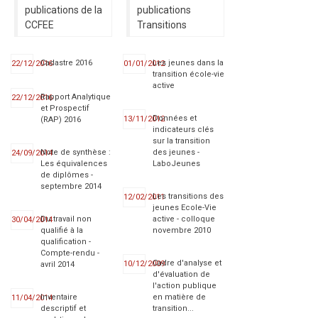
publications de la
publications
CCFEE
Transitions
Cadastre 2016
Les jeunes dans la
22/12/2016
01/01/2012
transition école-vie
active
Rapport Analytique
22/12/2016
et Prospectif
Données et
13/11/2012
(RAP) 2016
indicateurs clés
sur la transition
Note de synthèse :
des jeunes -
24/09/2014
Les équivalences
LaboJeunes
de diplômes -
septembre 2014
Les transitions des
12/02/2011
jeunes Ecole-Vie
Du travail non
active - colloque
30/04/2014
qualifié à la
novembre 2010
qualification -
Compte-rendu -
Cadre d'analyse et
10/12/2009
avril 2014
d'évaluation de
l'action publique
Inventaire
en matière de
11/04/2014
descriptif et
transition...