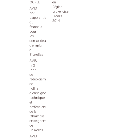
CCFEE
en
Région
AVIS
bruxelloise
n°3 -
- Mars
L’apprentissage
2014
du
français
pour
les
demandeurs
d’emploi
à
Bruxelles
AVIS
n°2
Plan
de
redéploiement
de
l'offre
d'enseignement
technique
et
professionnel
de la
Chambre
enseignement
de
Bruxelles
AVIS