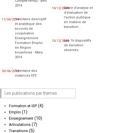
Compte-rendu - avril
2014
Cadre d'analyse et
10/12/2009
d'évaluation de
l'action publique
Inventaire descriptif
11/04/2014
en matière de
et analytique des
transition...
accords de
coopération
Enseignement
Les 16 dispositifs
10/12/2009
Formation Emploi
de transition
en Région
observés
bruxelloise - Mars
2014
Inventaire des
30/06/2013
instances EFE
Les publications par thèmes
(4)
Formation et ISP
(1)
Emploi
(10)
Enseignement
(7)
Articulations
(5)
Transitions