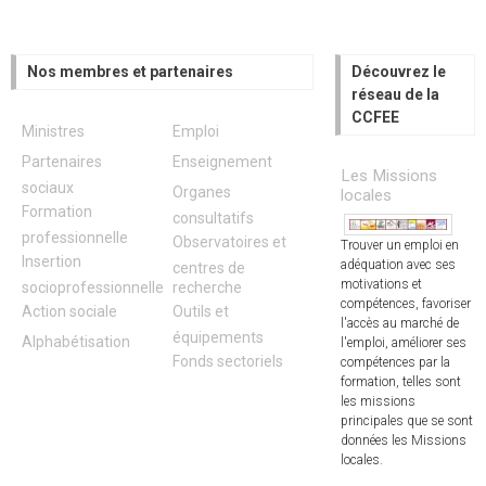
Nos membres et partenaires
Découvrez le
réseau de la
CCFEE
Ministres
Emploi
Partenaires
Enseignement
Les Missions
sociaux
Organes
locales
Formation
consultatifs
professionnelle
Observatoires et
Trouver un emploi en
Insertion
adéquation avec ses
centres de
motivations et
socioprofessionnelle
recherche
compétences, favoriser
Action sociale
Outils et
l'accès au marché de
équipements
Alphabétisation
l'emploi, améliorer ses
Fonds sectoriels
compétences par la
formation, telles sont
les missions
principales que se sont
données les Missions
locales.