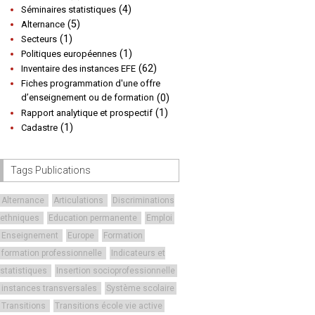
(4)
Séminaires statistiques
(5)
Alternance
(1)
Secteurs
(1)
Politiques européennes
(62)
Inventaire des instances EFE
Fiches programmation d'une offre
d’enseignement ou de formation
(0)
(1)
Rapport analytique et prospectif
(1)
Cadastre
Tags Publications
Alternance
Articulations
Discriminations
ethniques
Education permanente
Emploi
Enseignement
Europe
Formation
formation professionnelle
Indicateurs et
statistiques
Insertion socioprofessionnelle
instances transversales
Système scolaire
Transitions
Transitions école vie active