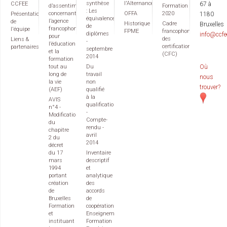
synthèse
l'Alternance
CCFEE
67 à
d’assentiment
Formation
: Les
concernant
OFFA
2020
Présentation
1180
équivalences
l’agence
de
Historique
Cadre
Bruxelles
de
francophone
l'équipe
FPME
francophone
diplômes
info@ccfe
pour
des
Liens &
-
l’éducation
certifications
partenaires
septembre
et la
(CFC)
2014
formation
tout au
Du
Où
long de
travail
nous
la vie
non
trouver?
(AEF)
qualifié
à la
AVIS
qualification
n°4 -
-
Modification
Compte-
du
rendu -
chapitre
avril
2 du
2014
décret
du 17
Inventaire
mars
descriptif
1994
et
portant
analytique
création
des
de
accords
Bruxelles
de
Formation
coopération
et
Enseignement
instituant
Formation