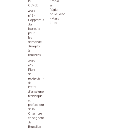
la
Emploi
CCFEE
en
Région
AVIS
bruxelloise
n°3 -
- Mars
L’apprentissage
2014
du
français
pour
les
demandeurs
d’emploi
à
Bruxelles
AVIS
n°2
Plan
de
redéploiement
de
l'offre
d'enseignement
technique
et
professionnel
de la
Chambre
enseignement
de
Bruxelles