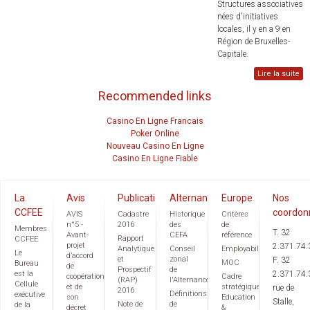
Structures associatives
nées d'initiatives
locales, il y en a 9 en
Région de Bruxelles-
Capitale.
Lire la suite
Recommended links
Casino En Ligne Francais
Poker Online
Nouveau Casino En Ligne
Casino En Ligne Fiable
La
Avis
Publications
Alternance
Europe
Nos
CCFEE
coordon
AVIS
Cadastre
Historique
Critères
n°5 -
2016
des
de
Membres
T. 32
Avant-
CEFA
référence
Rapport
CCFEE
projet
2.371.74.
Analytique
Conseil
Employabilité
Le
d’accord
et
zonal
F. 32
MOC
Bureau
de
Prospectif
de
est la
2.371.74.
coopération
Cadre
(RAP)
l'Alternance
Cellule
et de
stratégique
rue de
2016
Définitions
exécutive
son
Education
Stalle,
Note de
de
de la
décret
&