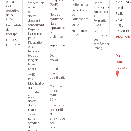
Prospectif
de
est la
2.371.74.
coopération
Cadre
(RAP)
l'Alternance
Cellule
et de
stratégique
rue de
2016
Définitions
exécutive
son
Education
Stalle,
Note de
de
de la
décret
&
synthèse
l'Alternance
CCFEE
67 à
d’assentiment
Formation
: Les
concernant
OFFA
2020
Présentation
1180
équivalences
l’agence
de
Historique
Cadre
Bruxelles
de
francophone
l'équipe
FPME
francophone
diplômes
info@ccfe
pour
des
Liens &
-
l’éducation
certifications
partenaires
septembre
et la
(CFC)
2014
formation
tout au
Du
Où
long de
travail
nous
la vie
non
trouver?
(AEF)
qualifié
à la
AVIS
qualification
n°4 -
-
Modification
Compte-
du
rendu -
chapitre
avril
2 du
2014
décret
du 17
Inventaire
mars
descriptif
1994
et
portant
analytique
création
des
de
accords