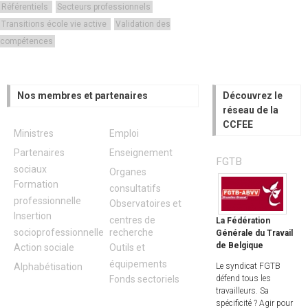
Référentiels
Secteurs professionnels
Transitions école vie active
Validation des
compétences
Nos membres et partenaires
Découvrez le
réseau de la
CCFEE
Ministres
Emploi
Partenaires
Enseignement
FGTB
sociaux
Organes
Formation
consultatifs
professionnelle
Observatoires et
Insertion
centres de
La Fédération
socioprofessionnelle
recherche
Générale du Travail
de Belgique
Action sociale
Outils et
équipements
Le syndicat FGTB
Alphabétisation
défend tous les
Fonds sectoriels
travailleurs. Sa
spécificité ? Agir pour