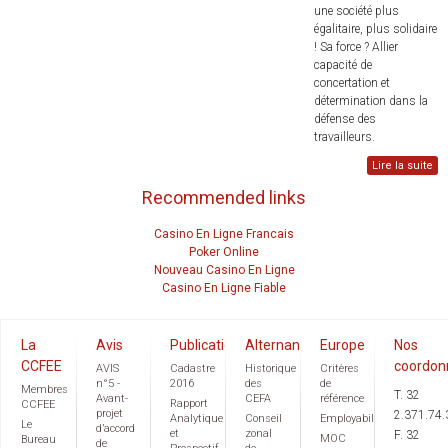
une société plus
égalitaire, plus solidaire
! Sa force ? Allier
capacité de
concertation et
détermination dans la
défense des
travailleurs.
Lire la suite
Recommended links
Casino En Ligne Francais
Poker Online
Nouveau Casino En Ligne
Casino En Ligne Fiable
La
Avis
Publications
Alternance
Europe
Nos
CCFEE
coordon
AVIS
Cadastre
Historique
Critères
n°5 -
2016
des
de
Membres
T. 32
Avant-
CEFA
référence
Rapport
CCFEE
projet
2.371.74.
Analytique
Conseil
Employabilité
Le
d’accord
et
zonal
F. 32
MOC
Bureau
de