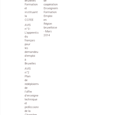
Bruxelles
de
Formation
coopération
et
Enseignement
instituant
Formation
la
Emploi
CCFEE
en
Région
AVIS
bruxelloise
n°3 -
- Mars
L’apprentissage
2014
du
français
pour
les
demandeurs
d’emploi
à
Bruxelles
AVIS
n°2
Plan
de
redéploiement
de
l'offre
d'enseignement
technique
et
professionnel
de la
Chambre