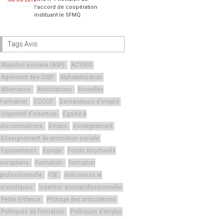
l’accord de coopération
instituant le SFMQ
Tags Avis
Abandon scolaire (ASP)
ACTIRIS
Agrément des OISP
Alphabétisation
Alternance
Articulations
Bruxelles
Formation
COCOF
Demandeurs d'emploi
Dispositif d'insertion
Egalité &
discriminations
Emploi
Enseignement
Enseignement de promotion sociale
Equipements
Europe
Fonds structurels
européens
Formation
formation
professionnelle
FSE
Indicateurs et
statistiques
Insertion socioprofessionnelle
Petite Enfance
Pilotage des articulations
Politiques de formation
Politiques d’emploi