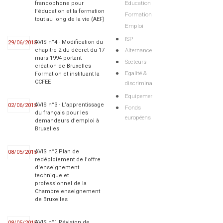
Education
francophone pour
l’éducation et la formation
Formation
tout au long de la vie (AEF)
Emploi
ISP
AVIS n°4 - Modification du
29/06/2015
Alternance
chapitre 2 du décret du 17
mars 1994 portant
Secteurs
création de Bruxelles
Egalité &
Formation et instituant la
CCFEE
discriminations
Equipements
AVIS n°3 - L’apprentissage
02/06/2015
Fonds
du français pour les
européens
demandeurs d’emploi à
Bruxelles
AVIS n°2 Plan de
08/05/2015
redéploiement de l'offre
d'enseignement
technique et
professionnel de la
Chambre enseignement
de Bruxelles
AVIS n°1 Révision de
08/05/2015