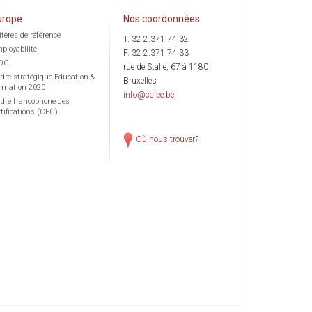
urope
Nos coordonnées
itères de référence
T. 32 2.371.74.32
ployabilité
F. 32 2.371.74.33
OC
rue de Stalle, 67 à 1180
dre stratégique Education &
Bruxelles
rmation 2020
info@ccfee.be
dre francophone des
rtifications (CFC)
Où nous trouver?