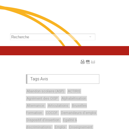
Tags Avis
Abandon scolaire (ASP)
ACTIRIS
Agrément des OISP
Alphabétisation
Alternance
Articulations
Bruxelles
Formation
COCOF
Demandeurs d'emploi
Dispositif d'insertion
Egalité &
discriminations
Emploi
Enseignement