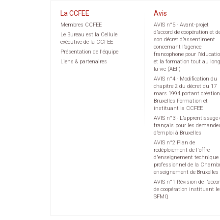
La CCFEE
Avis
Membres CCFEE
AVIS n°5 - Avant-projet
d’accord de coopération et d
Le Bureau est la Cellule
son décret d’assentiment
exécutive de la CCFEE
concernant l’agence
Présentation de l'équipe
francophone pour l’éducati
Liens & partenaires
et la formation tout au lon
la vie (AEF)
AVIS n°4 - Modification du
chapitre 2 du décret du 17
mars 1994 portant création
Bruxelles Formation et
instituant la CCFEE
AVIS n°3 - L’apprentissage
français pour les demande
d’emploi à Bruxelles
AVIS n°2 Plan de
redéploiement de l'offre
d'enseignement technique 
professionnel de la Chamb
enseignement de Bruxelles
AVIS n°1 Révision de l’acco
de coopération instituant le
SFMQ