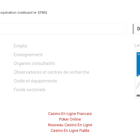
opération instituant le SFMQ
D
Le
Emploi
Enseignement
Organes consultatifs
Observatoires et centres de recherche
Outils et équipements
Fonds sectoriels
Casino En Ligne Francais
Poker Online
Nouveau Casino En Ligne
Casino En Ligne Fiable