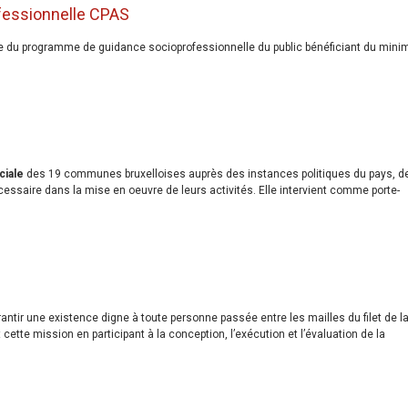
fessionnelle CPAS
rme du programme de guidance socioprofessionnelle du public bénéficiant du mini
ciale
des 19 communes bruxelloises auprès des instances politiques du pays, d
écessaire dans la mise en oeuvre de leurs activités. Elle intervient comme porte-
antir une existence digne à toute personne passée entre les mailles du filet de l
 cette mission en participant à la conception, l’exécution et l’évaluation de la