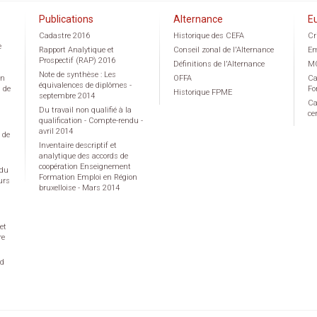
Publications
Alternance
E
Cadastre 2016
Historique des CEFA
Cr
e
Rapport Analytique et
Conseil zonal de l'Alternance
Em
Prospectif (RAP) 2016
Définitions de l'Alternance
M
Note de synthèse : Les
on
OFFA
Ca
équivalences de diplômes -
g de
Fo
Historique FPME
septembre 2014
Ca
Du travail non qualifié à la
ce
qualification - Compte-rendu -
avril 2014
 de
Inventaire descriptif et
analytique des accords de
coopération Enseignement
 du
Formation Emploi en Région
urs
bruxelloise - Mars 2014
et
re
rd