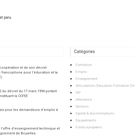
t paru.
Catégories
Formation
 coopération et de son décret
Emploi
 francophone pour l’éducation et la
F)
Enseignement
Articulations Education Formation Em
 2 du décret du 17 mars 1994 portant
ISP
nstituant la CCFEE
Alternance
Secteurs
çais pour les demandeurs d’emploi à
Egalité & discriminations
Equipements
Fonds européens
 l'offre d'enseignement technique et
ignement de Bruxelles