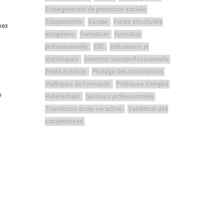
Enseignement de promotion sociale
Equipements
Europe
Fonds structurels
mex
européens
Formation
formation
professionnelle
FSE
Indicateurs et
statistiques
Insertion socioprofessionnelle
Petite Enfance
Pilotage des articulations
Politiques de formation
Politiques d’emploi
e
Référentiels
Secteurs professionnels
Transitions école vie active
Validation des
compétences
a