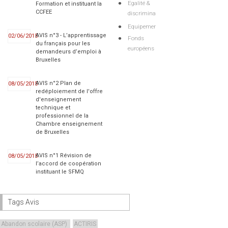
Egalité &
Formation et instituant la
CCFEE
discriminations
Equipements
AVIS n°3 - L’apprentissage
02/06/2015
Fonds
du français pour les
européens
demandeurs d’emploi à
Bruxelles
AVIS n°2 Plan de
08/05/2015
redéploiement de l'offre
d'enseignement
technique et
professionnel de la
Chambre enseignement
de Bruxelles
AVIS n°1 Révision de
08/05/2015
l’accord de coopération
instituant le SFMQ
Tags Avis
Abandon scolaire (ASP)
ACTIRIS