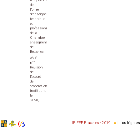
redéploiement
de
l'offre
d'enseignement
technique
et
professionnel
de la
Chambre
enseignement
de
Bruxelles
AVIS
n°1
Révision
de
l’accord
de
coopération
instituant
le
SFMQ
IB EFE Bruxelles - 2019
Infos légales