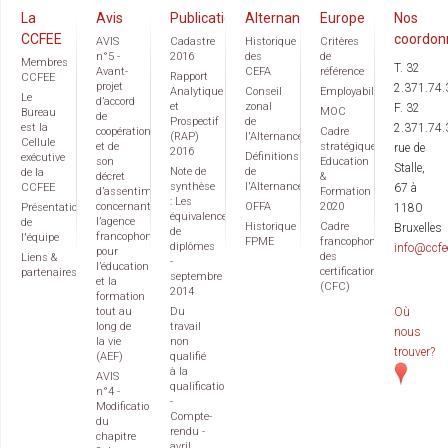
La
Avis
Publications
Alternance
Europe
Nos
CCFEE
coordon
AVIS
Cadastre
Historique
Critères
n°5 -
2016
des
de
Membres
T. 32
Avant-
CEFA
référence
Rapport
CCFEE
projet
2.371.74.
Analytique
Conseil
Employabilité
Le
d’accord
et
zonal
F. 32
MOC
Bureau
de
Prospectif
de
est la
2.371.74.
coopération
Cadre
(RAP)
l'Alternance
Cellule
et de
stratégique
rue de
2016
Définitions
exécutive
son
Education
Stalle,
Note de
de
de la
décret
&
synthèse
l'Alternance
CCFEE
67 à
d’assentiment
Formation
: Les
concernant
OFFA
2020
Présentation
1180
équivalences
l’agence
de
Historique
Cadre
Bruxelles
de
francophone
l'équipe
FPME
francophone
diplômes
info@ccfe
pour
des
Liens &
-
l’éducation
certifications
partenaires
septembre
et la
(CFC)
2014
formation
tout au
Du
Où
long de
travail
nous
la vie
non
trouver?
(AEF)
qualifié
à la
AVIS
qualification
n°4 -
-
Modification
Compte-
du
rendu -
chapitre
avril