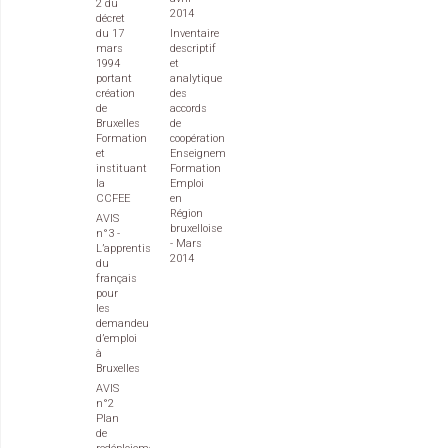
2 du
2014
décret
du 17
Inventaire
mars
descriptif
1994
et
portant
analytique
création
des
de
accords
Bruxelles
de
Formation
coopération
et
Enseignement
instituant
Formation
la
Emploi
CCFEE
en
Région
AVIS
bruxelloise
n°3 -
- Mars
L’apprentissage
2014
du
français
pour
les
demandeurs
d’emploi
à
Bruxelles
AVIS
n°2
Plan
de