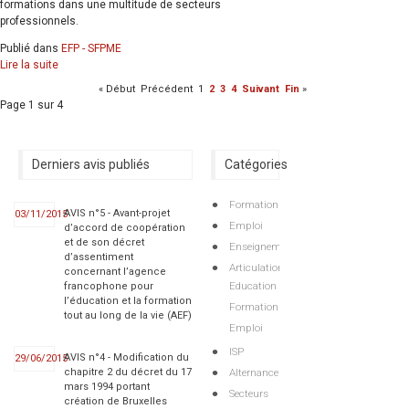
formations dans une multitude de secteurs
professionnels.
Publié dans
EFP - SFPME
Lire la suite
«
Début
Précédent
1
2
3
4
Suivant
Fin
»
Page 1 sur 4
Derniers avis publiés
Catégories
Formation
AVIS n°5 - Avant-projet
03/11/2015
Emploi
d’accord de coopération
et de son décret
Enseignement
d’assentiment
Articulations
concernant l’agence
Education
francophone pour
l’éducation et la formation
Formation
tout au long de la vie (AEF)
Emploi
ISP
AVIS n°4 - Modification du
29/06/2015
Alternance
chapitre 2 du décret du 17
mars 1994 portant
Secteurs
création de Bruxelles