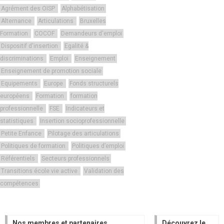
Agrément des OISP
Alphabétisation
Alternance
Articulations
Bruxelles
Formation
COCOF
Demandeurs d'emploi
Dispositif d'insertion
Egalité &
discriminations
Emploi
Enseignement
Enseignement de promotion sociale
Equipements
Europe
Fonds structurels
européens
Formation
formation
professionnelle
FSE
Indicateurs et
statistiques
Insertion socioprofessionnelle
Petite Enfance
Pilotage des articulations
Politiques de formation
Politiques d’emploi
Référentiels
Secteurs professionnels
Transitions école vie active
Validation des
compétences
Nos membres et partenaires
Découvrez le