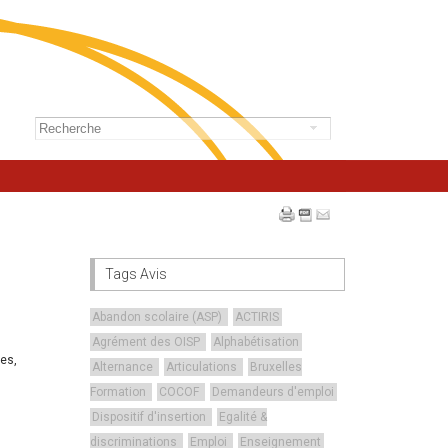
Tags Avis
Abandon scolaire (ASP)
ACTIRIS
Agrément des OISP
Alphabétisation
es,
Alternance
Articulations
Bruxelles
Formation
COCOF
Demandeurs d'emploi
Dispositif d'insertion
Egalité &
discriminations
Emploi
Enseignement