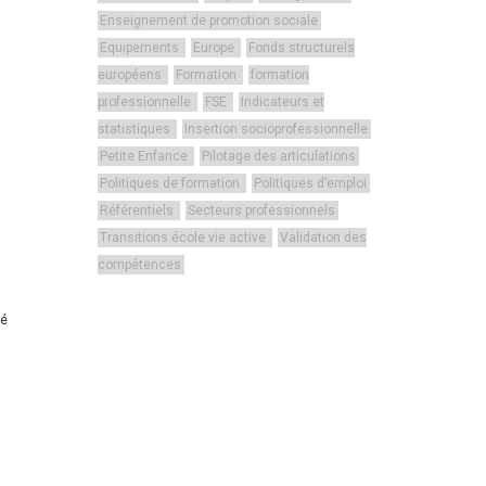
Enseignement de promotion sociale
Equipements
Europe
Fonds structurels
européens
Formation
formation
professionnelle
FSE
Indicateurs et
statistiques
Insertion socioprofessionnelle
Petite Enfance
Pilotage des articulations
Politiques de formation
Politiques d’emploi
Référentiels
Secteurs professionnels
Transitions école vie active
Validation des
compétences
té