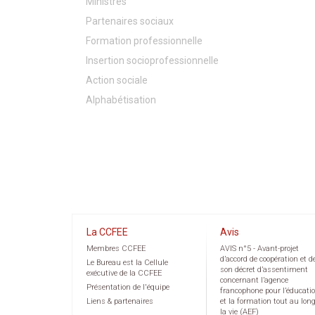
Ministres
Partenaires sociaux
Formation professionnelle
Insertion socioprofessionnelle
Action sociale
Alphabétisation
La CCFEE
Avis
Membres CCFEE
AVIS n°5 - Avant-projet
d’accord de coopération et d
Le Bureau est la Cellule
son décret d’assentiment
exécutive de la CCFEE
concernant l’agence
Présentation de l'équipe
francophone pour l’éducati
Liens & partenaires
et la formation tout au lon
la vie (AEF)