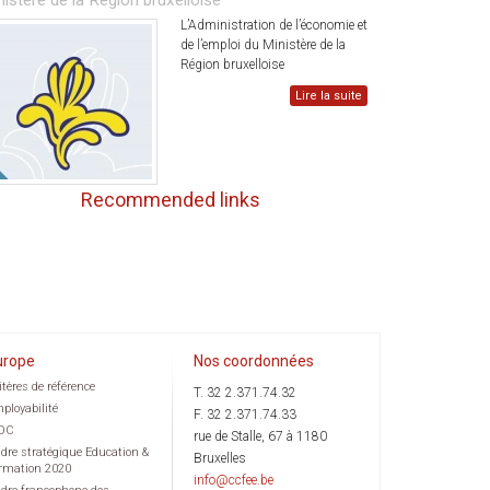
nistère de la Région bruxelloise
L’Administration de l’économie et
de l’emploi du Ministère de la
Région bruxelloise
Lire la suite
Recommended links
urope
Nos coordonnées
itères de référence
T. 32 2.371.74.32
ployabilité
F. 32 2.371.74.33
OC
rue de Stalle, 67 à 1180
dre stratégique Education &
Bruxelles
rmation 2020
info@ccfee.be