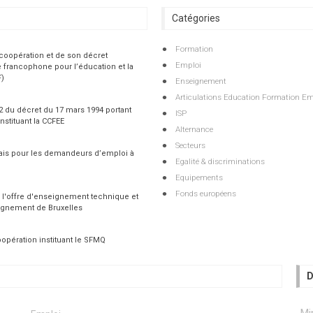
Catégories
Formation
 coopération et de son décret
Emploi
 francophone pour l’éducation et la
F)
Enseignement
Articulations Education Formation Em
 2 du décret du 17 mars 1994 portant
ISP
nstituant la CCFEE
Alternance
Secteurs
çais pour les demandeurs d’emploi à
Egalité & discriminations
Equipements
Fonds européens
 l'offre d'enseignement technique et
ignement de Bruxelles
opération instituant le SFMQ
D