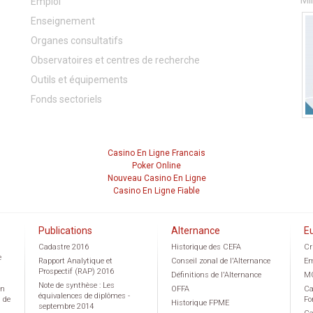
Mi
Emploi
Enseignement
Organes consultatifs
Observatoires et centres de recherche
Outils et équipements
Fonds sectoriels
Casino En Ligne Francais
Poker Online
Nouveau Casino En Ligne
Casino En Ligne Fiable
Publications
Alternance
E
Cadastre 2016
Historique des CEFA
Cr
e
Rapport Analytique et
Conseil zonal de l'Alternance
Em
Prospectif (RAP) 2016
Définitions de l'Alternance
M
Note de synthèse : Les
on
OFFA
Ca
équivalences de diplômes -
g de
Fo
Historique FPME
septembre 2014