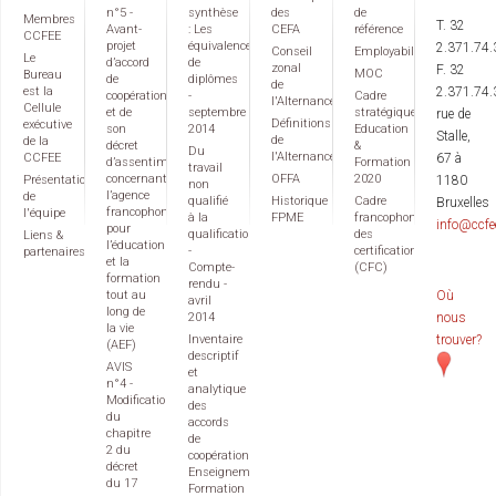
n°5 -
synthèse
des
de
Membres
T. 32
Avant-
: Les
CEFA
référence
CCFEE
projet
équivalences
2.371.74.
Conseil
Employabilité
Le
d’accord
de
zonal
F. 32
MOC
Bureau
de
diplômes
de
est la
2.371.74.
coopération
-
Cadre
l'Alternance
Cellule
et de
septembre
stratégique
rue de
Définitions
exécutive
son
2014
Education
Stalle,
de
de la
décret
&
Du
l'Alternance
CCFEE
67 à
d’assentiment
Formation
travail
concernant
OFFA
2020
Présentation
1180
non
l’agence
de
qualifié
Historique
Cadre
Bruxelles
francophone
l'équipe
à la
FPME
francophone
info@ccfe
pour
qualification
des
Liens &
l’éducation
-
certifications
partenaires
et la
Compte-
(CFC)
formation
rendu -
tout au
Où
avril
long de
2014
nous
la vie
Inventaire
trouver?
(AEF)
descriptif
AVIS
et
n°4 -
analytique
Modification
des
du
accords
chapitre
de
2 du
coopération
décret
Enseignement
du 17
Formation