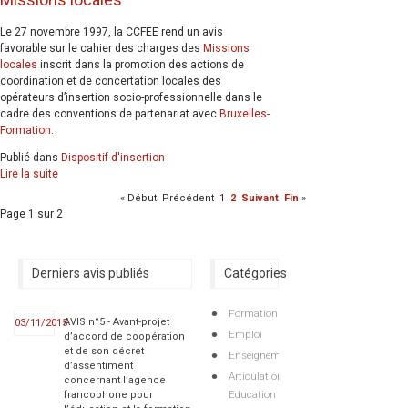
Le 27 novembre 1997, la CCFEE rend un avis
favorable sur le cahier des charges des
Missions
locales
inscrit dans la promotion des actions de
coordination et de concertation locales des
opérateurs d’insertion socio-professionnelle dans le
cadre des conventions de partenariat avec
Bruxelles-
Formation
.
Publié dans
Dispositif d'insertion
Lire la suite
«
Début
Précédent
1
2
Suivant
Fin
»
Page 1 sur 2
Derniers avis publiés
Catégories
Formation
AVIS n°5 - Avant-projet
03/11/2015
Emploi
d’accord de coopération
et de son décret
Enseignement
d’assentiment
Articulations
concernant l’agence
Education
francophone pour