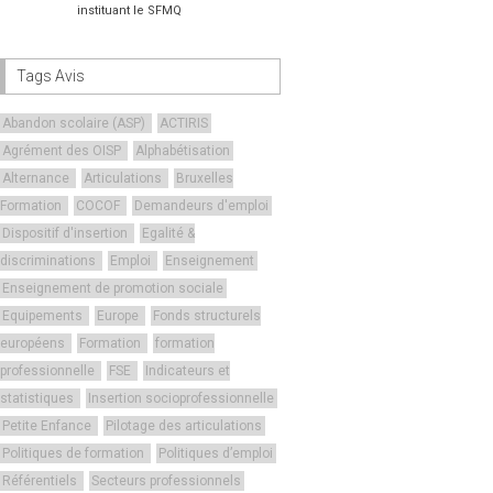
instituant le SFMQ
Tags Avis
Abandon scolaire (ASP)
ACTIRIS
Agrément des OISP
Alphabétisation
Alternance
Articulations
Bruxelles
Formation
COCOF
Demandeurs d'emploi
Dispositif d'insertion
Egalité &
discriminations
Emploi
Enseignement
Enseignement de promotion sociale
Equipements
Europe
Fonds structurels
européens
Formation
formation
professionnelle
FSE
Indicateurs et
statistiques
Insertion socioprofessionnelle
Petite Enfance
Pilotage des articulations
Politiques de formation
Politiques d’emploi
Référentiels
Secteurs professionnels