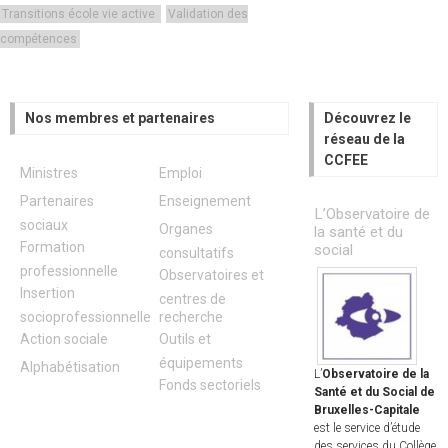
Transitions école vie active
Validation des
compétences
Nos membres et partenaires
Découvrez le
réseau de la
CCFEE
Ministres
Emploi
Partenaires
Enseignement
L’Observatoire de
sociaux
Organes
la santé et du
Formation
social
consultatifs
professionnelle
Observatoires et
Insertion
centres de
socioprofessionnelle
recherche
Action sociale
Outils et
équipements
Alphabétisation
L’
Observatoire de la
Fonds sectoriels
Santé et du Social de
Bruxelles-Capitale
est le service d’étude
des services du Collège