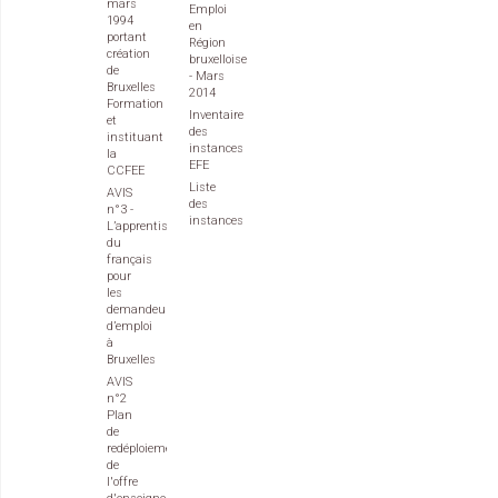
mars
Emploi
1994
en
portant
Région
création
bruxelloise
de
- Mars
Bruxelles
2014
Formation
Inventaire
et
des
instituant
instances
la
EFE
CCFEE
Liste
AVIS
des
n°3 -
instances
L’apprentissage
du
français
pour
les
demandeurs
d’emploi
à
Bruxelles
AVIS
n°2
Plan
de
redéploiement
de
l'offre