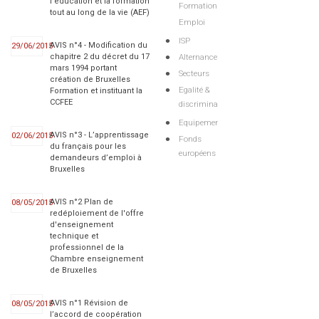
l’éducation et la formation
Formation
tout au long de la vie (AEF)
Emploi
ISP
AVIS n°4 - Modification du
29/06/2015
Alternance
chapitre 2 du décret du 17
mars 1994 portant
Secteurs
création de Bruxelles
Egalité &
Formation et instituant la
CCFEE
discriminations
Equipements
AVIS n°3 - L’apprentissage
02/06/2015
Fonds
du français pour les
européens
demandeurs d’emploi à
Bruxelles
AVIS n°2 Plan de
08/05/2015
redéploiement de l'offre
d'enseignement
technique et
professionnel de la
Chambre enseignement
de Bruxelles
AVIS n°1 Révision de
08/05/2015
l’accord de coopération