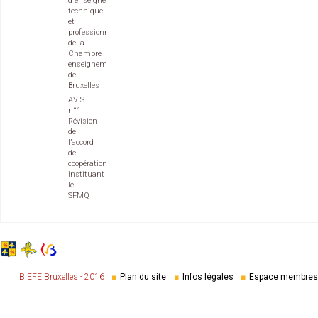
d'enseignement
technique
et
professionnel
de la
Chambre
enseignement
de
Bruxelles
AVIS
n°1
Révision
de
l’accord
de
coopération
instituant
le
SFMQ
IB EFE Bruxelles - 2016
Plan du site
Infos légales
Espace membres