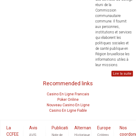
réuni de la
Commission
communautaire
commune. Il fournit
aux personnes,
institutions et services
qui élaborent les
politiques sociales et
de santé publique en
Région bruxelloise les
informations utiles à
leur missions.
Lire la suite
Recommended links
Casino En Ligne Francais
Poker Online
Nouveau Casino En Ligne
Casino En Ligne Fiable
La
Avis
Publications
Alternance
Europe
Nos
CCFEE
coordon
AVIS
Note de
Historique
Critères