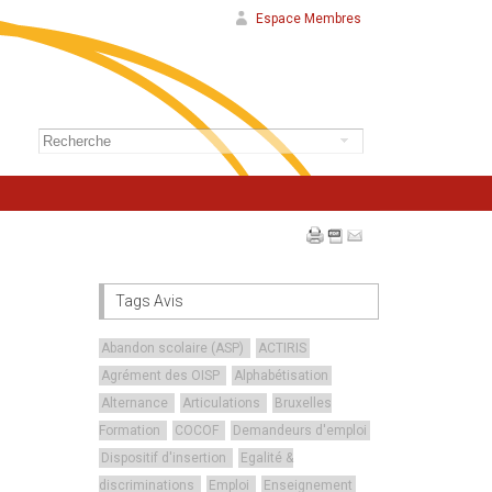
Espace Membres
Tags Avis
Abandon scolaire (ASP)
ACTIRIS
Agrément des OISP
Alphabétisation
Alternance
Articulations
Bruxelles
Formation
COCOF
Demandeurs d'emploi
Dispositif d'insertion
Egalité &
discriminations
Emploi
Enseignement