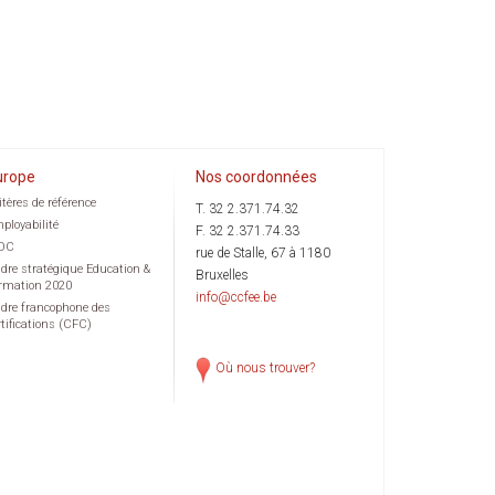
urope
Nos coordonnées
itères de référence
T. 32 2.371.74.32
ployabilité
F. 32 2.371.74.33
OC
rue de Stalle, 67 à 1180
dre stratégique Education &
Bruxelles
rmation 2020
info@ccfee.be
dre francophone des
rtifications (CFC)
Où nous trouver?