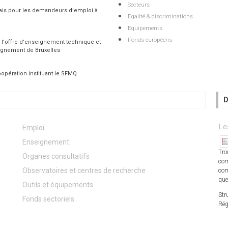
Secteurs
çais pour les demandeurs d’emploi à
Egalité & discriminations
Equipements
Fonds européens
 l'offre d'enseignement technique et
ignement de Bruxelles
opération instituant le SFMQ
D
Le
Emploi
Enseignement
Tro
Organes consultatifs
com
Observatoires et centres de recherche
com
que
Outils et équipements
Str
Fonds sectoriels
Rég