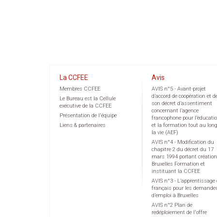
La CCFEE
Avis
Membres CCFEE
AVIS n°5 - Avant-projet
d’accord de coopération et d
Le Bureau est la Cellule
son décret d’assentiment
exécutive de la CCFEE
concernant l’agence
Présentation de l'équipe
francophone pour l’éducati
Liens & partenaires
et la formation tout au lon
la vie (AEF)
AVIS n°4 - Modification du
chapitre 2 du décret du 17
mars 1994 portant création
Bruxelles Formation et
instituant la CCFEE
AVIS n°3 - L’apprentissage
français pour les demande
d’emploi à Bruxelles
AVIS n°2 Plan de
redéploiement de l'offre