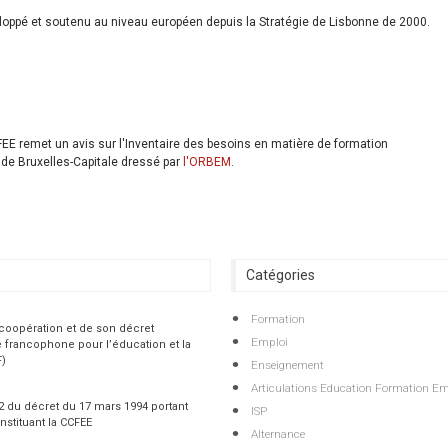
loppé et soutenu au niveau européen depuis la Stratégie de Lisbonne de 2000.
FEE remet un avis sur l'Inventaire des besoins en matière de formation
 de Bruxelles-Capitale dressé par
l'ORBEM
.
Catégories
Formation
 coopération et de son décret
Emploi
 francophone pour l’éducation et la
F)
Enseignement
Articulations Education Formation Em
 2 du décret du 17 mars 1994 portant
ISP
nstituant la CCFEE
Alternance