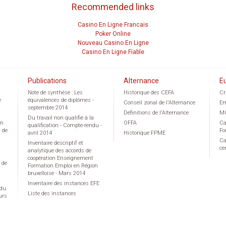
Recommended links
Casino En Ligne Francais
Poker Online
Nouveau Casino En Ligne
Casino En Ligne Fiable
Publications
Alternance
E
Note de synthèse : Les
Historique des CEFA
Cr
e
équivalences de diplômes -
Conseil zonal de l'Alternance
Em
septembre 2014
Définitions de l'Alternance
M
Du travail non qualifié à la
on
OFFA
Ca
qualification - Compte-rendu -
g de
Fo
avril 2014
Historique FPME
Ca
Inventaire descriptif et
ce
analytique des accords de
coopération Enseignement
 de
Formation Emploi en Région
bruxelloise - Mars 2014
Inventaire des instances EFE
 du
Liste des instances
urs