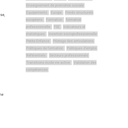
Enseignement de promotion sociale
Equipements
Europe
Fonds structurels
ise,
européens
Formation
formation
professionnelle
FSE
Indicateurs et
statistiques
Insertion socioprofessionnelle
Petite Enfance
Pilotage des articulations
Politiques de formation
Politiques d’emploi
n
Référentiels
Secteurs professionnels
Transitions école vie active
Validation des
compétences
une