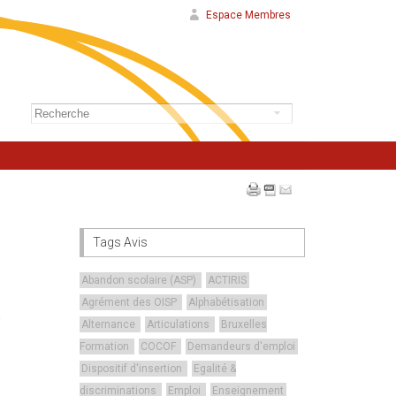
Espace Membres
Tags Avis
Abandon scolaire (ASP)
ACTIRIS
Agrément des OISP
Alphabétisation
Alternance
Articulations
Bruxelles
Formation
COCOF
Demandeurs d'emploi
Dispositif d'insertion
Egalité &
discriminations
Emploi
Enseignement