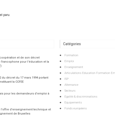
t paru.
Catégories
Formation
 coopération et de son décret
Emploi
 francophone pour l’éducation et la
F)
Enseignement
Articulations Education Formation Em
 2 du décret du 17 mars 1994 portant
ISP
nstituant la CCFEE
Alternance
Secteurs
çais pour les demandeurs d’emploi à
Egalité & discriminations
Equipements
Fonds européens
 l'offre d'enseignement technique et
ignement de Bruxelles