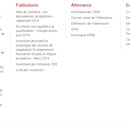
Publications
Alternance
E
Note de synthèse : Les
Historique des CEFA
Cr
e
équivalences de diplômes -
Conseil zonal de l'Alternance
Em
septembre 2014
Définitions de l'Alternance
M
Du travail non qualifié à la
on
OFFA
Ca
qualification - Compte-rendu -
g de
Fo
avril 2014
Historique FPME
Ca
Inventaire descriptif et
ce
analytique des accords de
coopération Enseignement
 de
Formation Emploi en Région
bruxelloise - Mars 2014
Inventaire des instances EFE
 du
Liste des instances
urs
et
re
rd