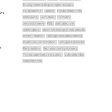
Enseignement de promotion sociale
Equipements
Europe
Fonds structurels
mex
européens
Formation
formation
professionnelle
FSE
Indicateurs et
statistiques
Insertion socioprofessionnelle
Petite Enfance
Pilotage des articulations
Politiques de formation
Politiques d’emploi
e
Référentiels
Secteurs professionnels
Transitions école vie active
Validation des
compétences
a