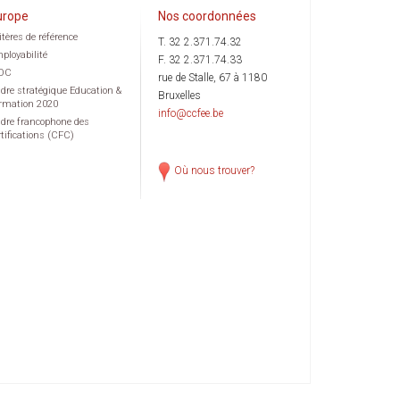
urope
Nos coordonnées
itères de référence
T. 32 2.371.74.32
ployabilité
F. 32 2.371.74.33
OC
rue de Stalle, 67 à 1180
dre stratégique Education &
Bruxelles
rmation 2020
info@ccfee.be
dre francophone des
rtifications (CFC)
Où nous trouver?