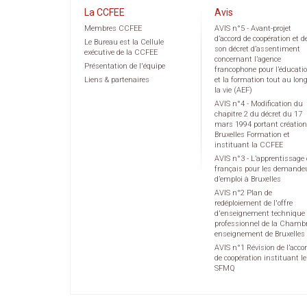
La CCFEE
Avis
Membres CCFEE
AVIS n°5 - Avant-projet
d’accord de coopération et d
Le Bureau est la Cellule
son décret d’assentiment
exécutive de la CCFEE
concernant l’agence
Présentation de l'équipe
francophone pour l’éducati
Liens & partenaires
et la formation tout au lon
la vie (AEF)
AVIS n°4 - Modification du
chapitre 2 du décret du 17
mars 1994 portant création
Bruxelles Formation et
instituant la CCFEE
AVIS n°3 - L’apprentissage
français pour les demande
d’emploi à Bruxelles
AVIS n°2 Plan de
redéploiement de l'offre
d'enseignement technique 
professionnel de la Chamb
enseignement de Bruxelles
AVIS n°1 Révision de l’acco
de coopération instituant le
SFMQ