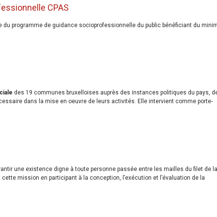
fessionnelle CPAS
rme du programme de guidance socioprofessionnelle du public bénéficiant du mini
ciale
des 19 communes bruxelloises auprès des instances politiques du pays, d
écessaire dans la mise en oeuvre de leurs activités. Elle intervient comme porte-
antir une existence digne à toute personne passée entre les mailles du filet de l
 cette mission en participant à la conception, l’exécution et l’évaluation de la