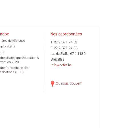
urope
Nos coordonnées
itères de référence
T. 32 2.371.74.32
ployabilité
F. 32 2.371.74.33
OC
rue de Stalle, 67 à 1180
dre stratégique Education &
Bruxelles
rmation 2020
info@ccfee.be
dre francophone des
rtifications (CFC)
Où nous trouver?