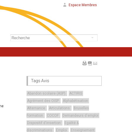
Espace Membres
Tags Avis
Abandon scolaire (ASP)
ACTIRIS
Agrément des OISP
Alphabétisation
une
Alternance
Articulations
Bruxelles
Formation
COCOF
Demandeurs d'emploi
Dispositif d'insertion
Egalité &
discriminations
Emploi
Enseignement