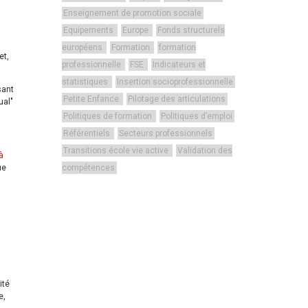
Enseignement de promotion sociale
Equipements
Europe
Fonds structurels
européens
Formation
formation
et,
professionnelle
FSE
Indicateurs et
statistiques
Insertion socioprofessionnelle
sant
Petite Enfance
Pilotage des articulations
ual"
Politiques de formation
Politiques d’emploi
Référentiels
Secteurs professionnels
Transitions école vie active
Validation des
à
ue
compétences
ité
e,