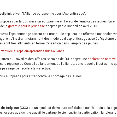
le initiative : "l'Alliance européenne pour l'Apprentissage".
nt proposés par la Commission européenne en faveur de l'emploi des jeunes. En eff
 de la
garantie pour la jeunesse
adoptée par le Conseil en avril 2013.
ouvoir l’apprentissage partout en Europe. Elle appuiera les réformes nationales vi
sage, en s'inspirant notamment des modèles d'apprentissage appelés "système d
 sont très efficients en terme d'insertion dans l'emploi des jeunes.
:
http://ec.europa.eu/apprenticeships-alliance
istres du Travail et des Affaires Sociales de l'UE adopté une
déclaration relative 
est la réponse du Conseil au lancement de l'alliance, dans laquelle il est admis q
e passage de l'école à la vie active.
ocus européens pour lutter contre le chômage des jeunes.
s de Belgique
(CSC) est un syndicat de valeurs axé d’abord sur l’humain et la dign
 valeurs que sont le travail, le partage, le bien public, la participation, la toléranc