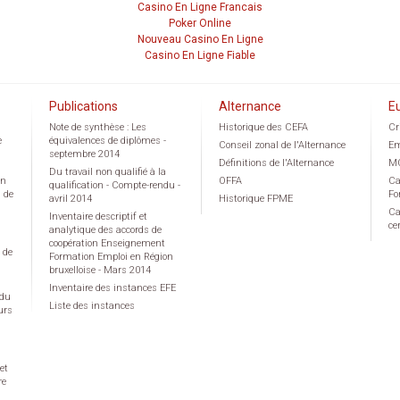
Casino En Ligne Francais
Poker Online
Nouveau Casino En Ligne
Casino En Ligne Fiable
Publications
Alternance
E
Note de synthèse : Les
Historique des CEFA
Cr
e
équivalences de diplômes -
Conseil zonal de l'Alternance
Em
septembre 2014
Définitions de l'Alternance
M
Du travail non qualifié à la
on
OFFA
Ca
qualification - Compte-rendu -
g de
Fo
avril 2014
Historique FPME
Ca
Inventaire descriptif et
ce
analytique des accords de
coopération Enseignement
 de
Formation Emploi en Région
bruxelloise - Mars 2014
Inventaire des instances EFE
 du
Liste des instances
urs
et
re