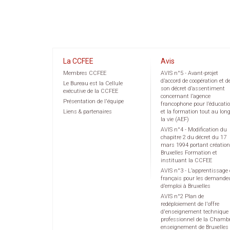
La CCFEE
Avis
Membres CCFEE
AVIS n°5 - Avant-projet
d’accord de coopération et d
Le Bureau est la Cellule
son décret d’assentiment
exécutive de la CCFEE
concernant l’agence
Présentation de l'équipe
francophone pour l’éducati
Liens & partenaires
et la formation tout au lon
la vie (AEF)
AVIS n°4 - Modification du
chapitre 2 du décret du 17
mars 1994 portant création
Bruxelles Formation et
instituant la CCFEE
AVIS n°3 - L’apprentissage
français pour les demande
d’emploi à Bruxelles
AVIS n°2 Plan de
redéploiement de l'offre
d'enseignement technique 
professionnel de la Chamb
enseignement de Bruxelles