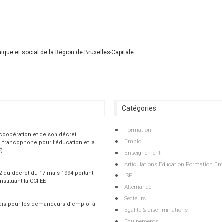
ique et social de la Région de Bruxelles-Capitale.
Catégories
Formation
 coopération et de son décret
Emploi
 francophone pour l’éducation et la
F)
Enseignement
Articulations Education Formation Em
 2 du décret du 17 mars 1994 portant
ISP
nstituant la CCFEE
Alternance
Secteurs
çais pour les demandeurs d’emploi à
Egalité & discriminations
Equipements