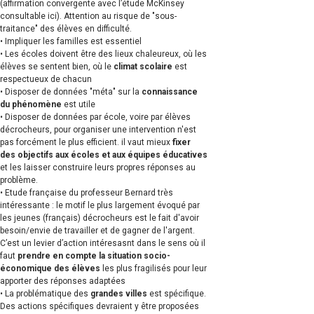
(affirmation convergente avec l’étude McKinsey
consultable ici). Attention au risque de "sous-
traitance" des élèves en difficulté.
• Impliquer les familles est essentiel
• Les écoles doivent être des lieux chaleureux, où les
élèves se sentent bien, où le
climat scolaire
est
respectueux de chacun
• Disposer de données "méta" sur la
connaissance
du phénomène
est utile
• Disposer de données par école, voire par élèves
décrocheurs, pour organiser une intervention n'est
pas forcément le plus efficient. il vaut mieux
fixer
des objectifs aux écoles et aux équipes éducatives
et les laisser construire leurs propres réponses au
problème.
• Etude française du professeur Bernard très
intéressante : le motif le plus largement évoqué par
les jeunes (français) décrocheurs est le fait d'avoir
besoin/envie de travailler et de gagner de l'argent.
C’est un levier d’action intéresasnt dans le sens où il
faut
prendre en compte la situation socio-
économique des élèves
les plus fragilisés pour leur
apporter des réponses adaptées
• La problématique des
grandes villes
est spécifique.
Des actions spécifiques devraient y être proposées