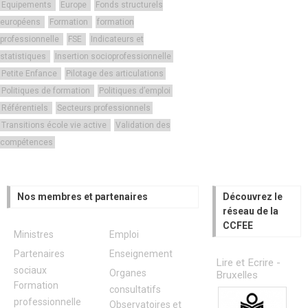
Equipements
Europe
Fonds structurels
européens
Formation
formation
professionnelle
FSE
Indicateurs et
statistiques
Insertion socioprofessionnelle
Petite Enfance
Pilotage des articulations
Politiques de formation
Politiques d’emploi
Référentiels
Secteurs professionnels
Transitions école vie active
Validation des
compétences
Nos membres et partenaires
Découvrez le
réseau de la
CCFEE
Ministres
Emploi
Partenaires
Enseignement
Lire et Ecrire -
sociaux
Organes
Bruxelles
Formation
consultatifs
professionnelle
Observatoires et