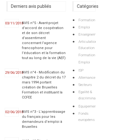
Derniers avis publiés
Catégories
Formation
AVIS n°5 - Avant-projet
03/11/2015
Emploi
d’accord de coopération
et de son décret
Enseignement
d’assentiment
Articulations
concernant l’agence
Education
francophone pour
l’éducation et la formation
Formation
tout au long de la vie (AEF)
Emploi
ISP
AVIS n°4 - Modification du
29/06/2015
Alternance
chapitre 2 du décret du 17
mars 1994 portant
Secteurs
création de Bruxelles
Egalité &
Formation et instituant la
CCFEE
discriminations
Equipements
AVIS n°3 - L’apprentissage
02/06/2015
Fonds
du français pour les
européens
demandeurs d’emploi à
Bruxelles