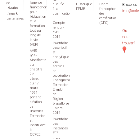
l’agence
de
qualifié
Historique
Cadre
Bruxelles
francophone
l'équipe
à la
FPME
francophone
info@ccfe
pour
qualification
des
Liens &
l’éducation
-
certifications
partenaires
et la
Compte-
(CFC)
formation
rendu -
tout au
Où
avril
long de
2014
nous
la vie
Inventaire
trouver?
(AEF)
descriptif
AVIS
et
n°4 -
analytique
Modification
des
du
accords
chapitre
de
2 du
coopération
décret
Enseignement
du 17
Formation
mars
Emploi
1994
en
portant
Région
création
bruxelloise
de
- Mars
Bruxelles
2014
Formation
Inventaire
et
des
instituant
instances
la
EFE
CCFEE