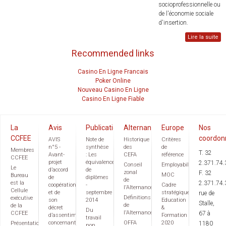
socioprofessionnelle ou
de l'économie sociale
d'insertion.
Lire la suite
Recommended links
Casino En Ligne Francais
Poker Online
Nouveau Casino En Ligne
Casino En Ligne Fiable
La
Avis
Publications
Alternance
Europe
Nos
CCFEE
coordon
AVIS
Note de
Historique
Critères
n°5 -
synthèse
des
de
Membres
T. 32
Avant-
: Les
CEFA
référence
CCFEE
projet
équivalences
2.371.74.
Conseil
Employabilité
Le
d’accord
de
zonal
F. 32
MOC
Bureau
de
diplômes
de
est la
2.371.74.
coopération
-
Cadre
l'Alternance
Cellule
et de
septembre
stratégique
rue de
Définitions
exécutive
son
2014
Education
Stalle,
de
de la
décret
&
Du
l'Alternance
CCFEE
67 à
d’assentiment
Formation
travail
concernant
OFFA
2020
Présentation
1180
non