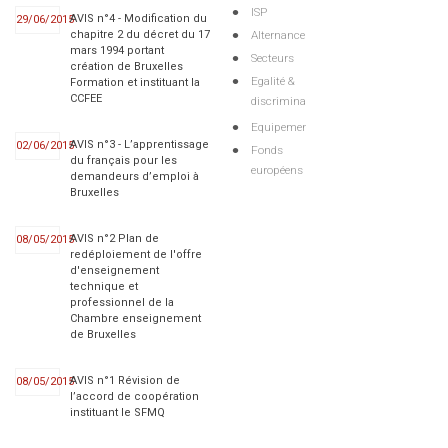
ISP
AVIS n°4 - Modification du
29/06/2015
Alternance
chapitre 2 du décret du 17
mars 1994 portant
Secteurs
création de Bruxelles
Egalité &
Formation et instituant la
CCFEE
discriminations
Equipements
AVIS n°3 - L’apprentissage
02/06/2015
Fonds
du français pour les
européens
demandeurs d’emploi à
Bruxelles
AVIS n°2 Plan de
08/05/2015
redéploiement de l'offre
d'enseignement
technique et
professionnel de la
Chambre enseignement
de Bruxelles
AVIS n°1 Révision de
08/05/2015
l’accord de coopération
instituant le SFMQ