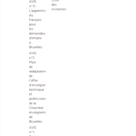
Liste
AVIS
des
n°3 -
instances
L’apprentissage
du
français
pour
les
demandeurs
d’emploi
à
Bruxelles
AVIS
n°2
Plan
de
redéploiement
de
l'offre
d'enseignement
technique
et
professionnel
de la
Chambre
enseignement
de
Bruxelles
AVIS
n°1