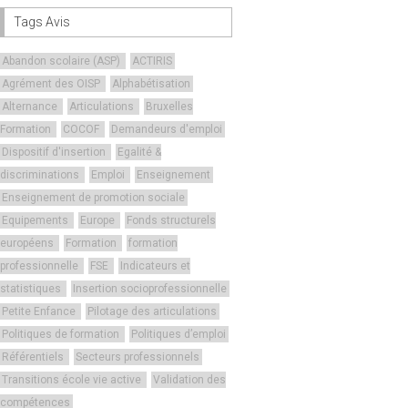
Tags Avis
Abandon scolaire (ASP)
ACTIRIS
Agrément des OISP
Alphabétisation
Alternance
Articulations
Bruxelles
Formation
COCOF
Demandeurs d'emploi
Dispositif d'insertion
Egalité &
discriminations
Emploi
Enseignement
Enseignement de promotion sociale
Equipements
Europe
Fonds structurels
européens
Formation
formation
professionnelle
FSE
Indicateurs et
statistiques
Insertion socioprofessionnelle
Petite Enfance
Pilotage des articulations
Politiques de formation
Politiques d’emploi
Référentiels
Secteurs professionnels
Transitions école vie active
Validation des
compétences