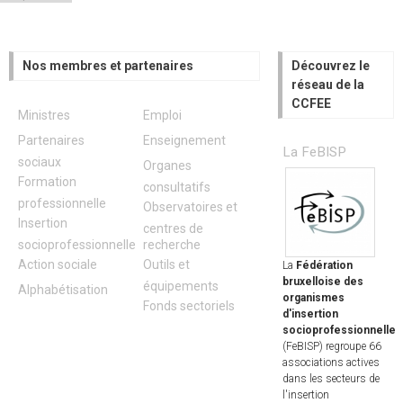
Nos membres et partenaires
Découvrez le
réseau de la
CCFEE
Ministres
Emploi
Partenaires
Enseignement
La FeBISP
sociaux
Organes
Formation
consultatifs
professionnelle
Observatoires et
Insertion
centres de
socioprofessionnelle
recherche
Action sociale
Outils et
La
Fédération
bruxelloise des
équipements
Alphabétisation
organismes
Fonds sectoriels
d'insertion
socioprofessionnelle
(FeBISP) regroupe 66
associations actives
dans les secteurs de
l'insertion