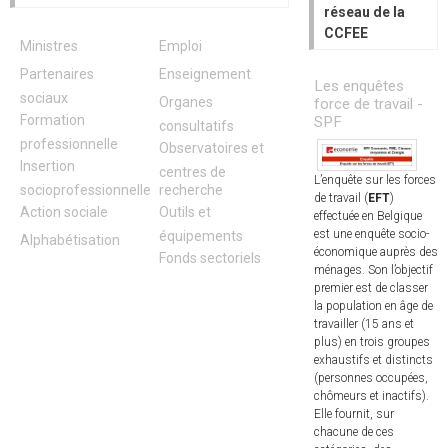
réseau de la
CCFEE
Ministres
Emploi
Partenaires
Enseignement
Les enquêtes
sociaux
Organes
force de travail -
Formation
SPF
consultatifs
professionnelle
Observatoires et
Insertion
centres de
L’enquête sur les forces
socioprofessionnelle
recherche
de travail (
EFT
)
Action sociale
Outils et
effectuée en Belgique
est une enquête socio-
équipements
Alphabétisation
économique auprès des
Fonds sectoriels
ménages. Son l’objectif
premier est de classer
la population en âge de
travailler (15 ans et
plus) en trois groupes
exhaustifs et distincts
(personnes occupées,
chômeurs et inactifs).
Elle fournit, sur
chacune de ces