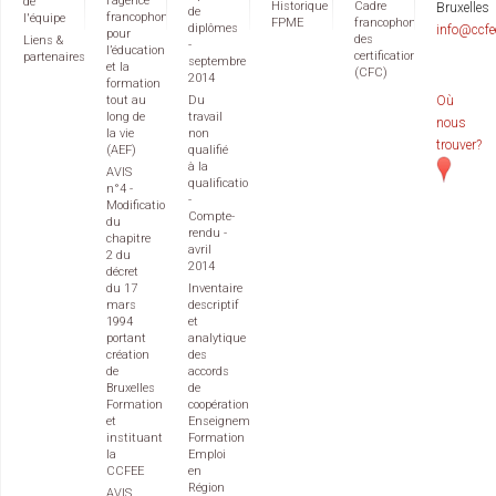
l’agence
de
Historique
Cadre
Bruxelles
de
francophone
l'équipe
FPME
francophone
diplômes
info@ccfe
pour
des
Liens &
-
l’éducation
certifications
partenaires
septembre
et la
(CFC)
2014
formation
tout au
Du
Où
long de
travail
nous
la vie
non
trouver?
(AEF)
qualifié
à la
AVIS
qualification
n°4 -
-
Modification
Compte-
du
rendu -
chapitre
avril
2 du
2014
décret
du 17
Inventaire
mars
descriptif
1994
et
portant
analytique
création
des
de
accords
Bruxelles
de
Formation
coopération
et
Enseignement
instituant
Formation
la
Emploi
CCFEE
en
Région
AVIS