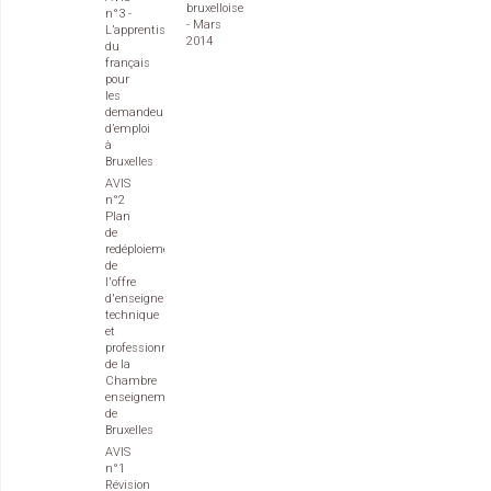
bruxelloise
n°3 -
- Mars
L’apprentissage
2014
du
français
pour
les
demandeurs
d’emploi
à
Bruxelles
AVIS
n°2
Plan
de
redéploiement
de
l'offre
d'enseignement
technique
et
professionnel
de la
Chambre
enseignement
de
Bruxelles
AVIS
n°1
Révision