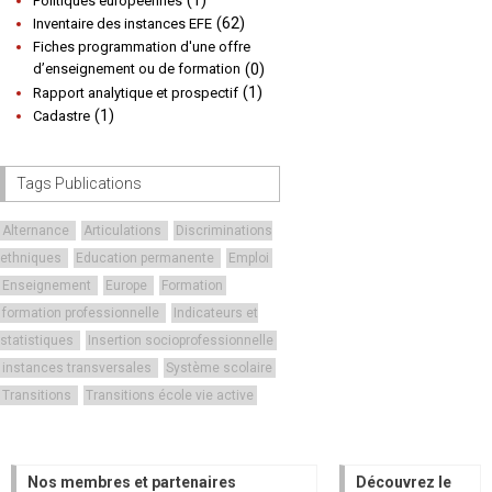
(1)
Politiques européennes
(62)
Inventaire des instances EFE
Fiches programmation d'une offre
d’enseignement ou de formation
(0)
(1)
Rapport analytique et prospectif
(1)
Cadastre
Tags Publications
Alternance
Articulations
Discriminations
ethniques
Education permanente
Emploi
Enseignement
Europe
Formation
formation professionnelle
Indicateurs et
statistiques
Insertion socioprofessionnelle
instances transversales
Système scolaire
Transitions
Transitions école vie active
Nos membres et partenaires
Découvrez le