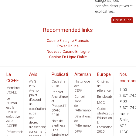
catégories, des
données descriptives et
explicatives.
Lire la suite
Recommended links
Casino En Ligne Francais
Poker Online
Nouveau Casino En Ligne
Casino En Ligne Fiable
La
Avis
Publications
Alternance
Europe
Nos
CCFEE
coordon
AVIS
Cadastre
Historique
Critères
n°5 -
2016
des
de
Membres
T. 32
Avant-
CEFA
référence
Rapport
CCFEE
projet
2.371.74.
Analytique
Conseil
Employabilité
Le
d’accord
et
zonal
F. 32
MOC
Bureau
de
Prospectif
de
est la
2.371.74.
coopération
Cadre
(RAP)
l'Alternance
Cellule
et de
stratégique
rue de
2016
Définitions
exécutive
son
Education
Stalle,
Note de
de
de la
décret
&
synthèse
l'Alternance
CCFEE
67 à
d’assentiment
Formation
: Les
concernant
OFFA
2020
Présentation
1180
équivalences