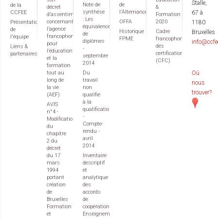
Stalle,
Note de
de
de la
décret
&
synthèse
l'Alternance
CCFEE
67 à
d’assentiment
Formation
: Les
concernant
OFFA
2020
Présentation
1180
équivalences
l’agence
de
Historique
Cadre
Bruxelles
de
francophone
l'équipe
FPME
francophone
diplômes
info@ccfe
pour
des
Liens &
-
l’éducation
certifications
partenaires
septembre
et la
(CFC)
2014
formation
tout au
Du
Où
long de
travail
nous
la vie
non
trouver?
(AEF)
qualifié
à la
AVIS
qualification
n°4 -
-
Modification
Compte-
du
rendu -
chapitre
avril
2 du
2014
décret
du 17
Inventaire
mars
descriptif
1994
et
portant
analytique
création
des
de
accords
Bruxelles
de
Formation
coopération
et
Enseignement