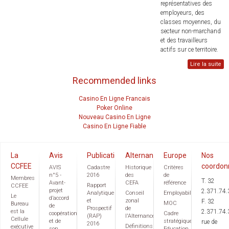
représentatives des
employeurs, des
classes moyennes, du
secteur non-marchand
et des travailleurs
actifs sur ce territoire.
Lire la suite
Recommended links
Casino En Ligne Francais
Poker Online
Nouveau Casino En Ligne
Casino En Ligne Fiable
La
Avis
Publications
Alternance
Europe
Nos
CCFEE
coordon
AVIS
Cadastre
Historique
Critères
n°5 -
2016
des
de
Membres
T. 32
Avant-
CEFA
référence
Rapport
CCFEE
projet
2.371.74.
Analytique
Conseil
Employabilité
Le
d’accord
et
zonal
F. 32
MOC
Bureau
de
Prospectif
de
est la
2.371.74.
coopération
Cadre
(RAP)
l'Alternance
Cellule
et de
stratégique
rue de
2016
Définitions
exécutive
son
Education