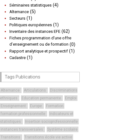
(4)
Séminaires statistiques
(5)
Alternance
(1)
Secteurs
(1)
Politiques européennes
(62)
Inventaire des instances EFE
Fiches programmation d'une offre
d’enseignement ou de formation
(0)
(1)
Rapport analytique et prospectif
(1)
Cadastre
Tags Publications
Alternance
Articulations
Discriminations
ethniques
Education permanente
Emploi
Enseignement
Europe
Formation
formation professionnelle
Indicateurs et
statistiques
Insertion socioprofessionnelle
instances transversales
Système scolaire
Transitions
Transitions école vie active