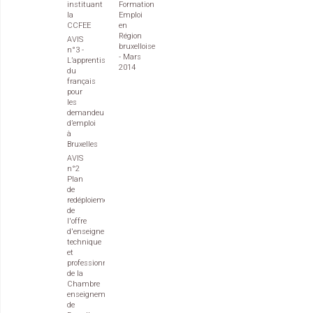
instituant
Formation
la
Emploi
CCFEE
en
Région
AVIS
bruxelloise
n°3 -
- Mars
L’apprentissage
2014
du
français
pour
les
demandeurs
d’emploi
à
Bruxelles
AVIS
n°2
Plan
de
redéploiement
de
l'offre
d'enseignement
technique
et
professionnel
de la
Chambre
enseignement
de