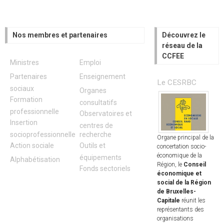
Nos membres et partenaires
Découvrez le
réseau de la
CCFEE
Ministres
Emploi
Partenaires
Enseignement
Le CESRBC
sociaux
Organes
Formation
consultatifs
professionnelle
Observatoires et
Insertion
centres de
socioprofessionnelle
recherche
Organe principal de la
Action sociale
Outils et
concertation socio-
économique de la
équipements
Alphabétisation
Région, le
Conseil
Fonds sectoriels
économique et
social de la Région
de Bruxelles-
Capitale
réunit les
représentants des
organisations