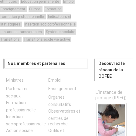
ethniques
Education permanente
Emploi
Enseignement
Europe
Formation
formation professionnelle
Indicateurs et
statistiques
Insertion socioprofessionnelle
instances transversales
Système scolaire
Transitions
Transitions école vie active
Nos membres et partenaires
Découvrez le
réseau de la
CCFEE
Ministres
Emploi
Partenaires
Enseignement
L’Instance de
sociaux
Organes
pilotage (IPIEQ)
Formation
consultatifs
professionnelle
Observatoires et
Insertion
centres de
socioprofessionnelle
recherche
Action sociale
Outils et