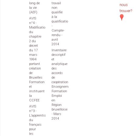
long de
travail
nous
la vie
non
trouver?
(AEF)
qualifié
à la
AVIS
qualification
n°4 -
-
Modification
Compte-
du
rendu -
chapitre
avril
2 du
2014
décret
du 17
Inventaire
mars
descriptif
1994
et
portant
analytique
création
des
de
accords
Bruxelles
de
Formation
coopération
et
Enseignement
instituant
Formation
la
Emploi
CCFEE
en
Région
AVIS
bruxelloise
n°3 -
- Mars
L’apprentissage
2014
du
français
pour
les