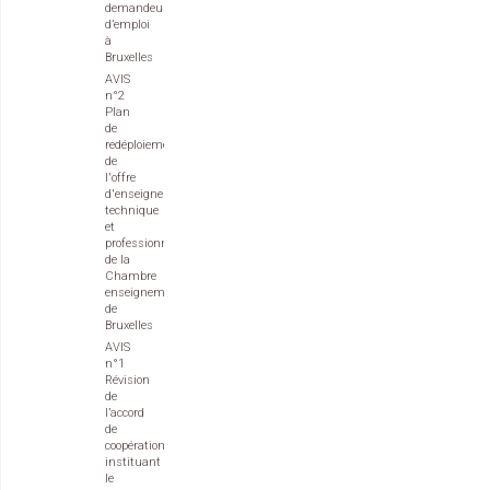
demandeurs
d’emploi
à
Bruxelles
AVIS
n°2
Plan
de
redéploiement
de
l'offre
d'enseignement
technique
et
professionnel
de la
Chambre
enseignement
de
Bruxelles
AVIS
n°1
Révision
de
l’accord
de
coopération
instituant
le