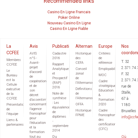
Recommended links
Casino En Ligne Francais
Poker Online
Nouveau Casino En Ligne
Casino En Ligne Fiable
La
Avis
Publications
Alternance
Europe
Nos
CCFEE
coordon
AVIS
Cadastre
Historique
Critères
n°5 -
2016
des
de
Membres
T. 32
Avant-
CEFA
référence
Rapport
CCFEE
projet
2.371.74.
Analytique
Conseil
Employabilité
Le
d’accord
et
zonal
F. 32
MOC
Bureau
de
Prospectif
de
est la
2.371.74.
coopération
Cadre
(RAP)
l'Alternance
Cellule
et de
stratégique
rue de
2016
Définitions
exécutive
son
Education
Stalle,
Note de
de
de la
décret
&
synthèse
l'Alternance
CCFEE
67 à
d’assentiment
Formation
: Les
concernant
OFFA
2020
Présentation
1180
équivalences
l’agence
de
Historique
Cadre
Bruxelles
de
francophone
l'équipe
FPME
francophone
diplômes
info@ccfe
pour
des
Liens &
-
l’éducation
certifications
partenaires
septembre
et la
(CFC)
2014
formation
tout au
Du
Où