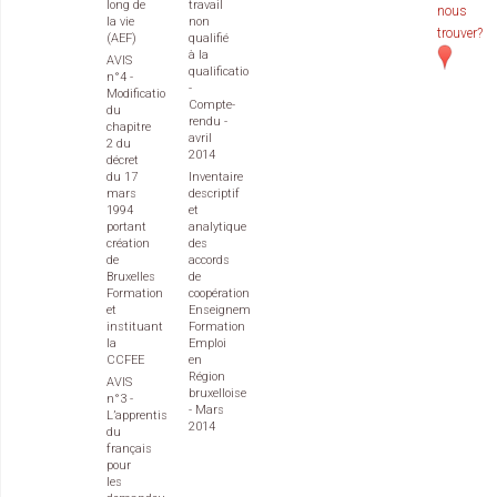
long de
travail
nous
la vie
non
trouver?
(AEF)
qualifié
à la
AVIS
qualification
n°4 -
-
Modification
Compte-
du
rendu -
chapitre
avril
2 du
2014
décret
du 17
Inventaire
mars
descriptif
1994
et
portant
analytique
création
des
de
accords
Bruxelles
de
Formation
coopération
et
Enseignement
instituant
Formation
la
Emploi
CCFEE
en
Région
AVIS
bruxelloise
n°3 -
- Mars
L’apprentissage
2014
du
français
pour
les