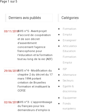
Page 1 sur 5
Derniers avis publiés
Catégories
Formation
AVIS n°5 - Avant-projet
03/11/2015
Emploi
d’accord de coopération
et de son décret
Enseignement
d’assentiment
Articulations
concernant l’agence
Education
francophone pour
l’éducation et la formation
Formation
tout au long de la vie (AEF)
Emploi
ISP
AVIS n°4 - Modification du
29/06/2015
Alternance
chapitre 2 du décret du 17
mars 1994 portant
Secteurs
création de Bruxelles
Egalité &
Formation et instituant la
CCFEE
discriminations
Equipements
AVIS n°3 - L’apprentissage
02/06/2015
Fonds
du français pour les
européens
demandeurs d’emploi à