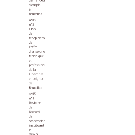
demandeurs
d’emploi
à
Bruxelles
AVIS
n°2
Plan
de
redéploiement
de
l'offre
d'enseignement
technique
et
professionnel
de la
Chambre
enseignement
de
Bruxelles
AVIS
n°1
Révision
de
l’accord
de
coopération
instituant
le
SFMQ