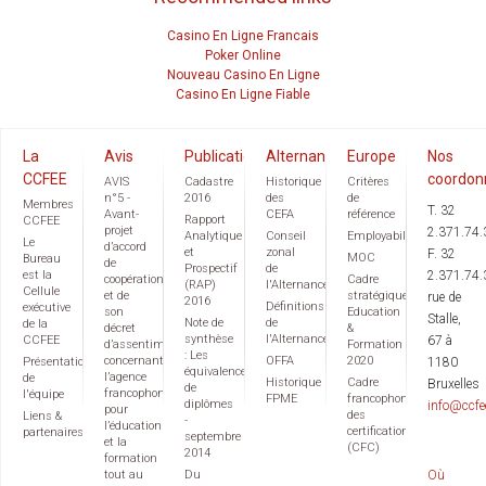
Casino En Ligne Francais
Poker Online
Nouveau Casino En Ligne
Casino En Ligne Fiable
La
Avis
Publications
Alternance
Europe
Nos
CCFEE
coordon
AVIS
Cadastre
Historique
Critères
n°5 -
2016
des
de
Membres
T. 32
Avant-
CEFA
référence
Rapport
CCFEE
projet
2.371.74.
Analytique
Conseil
Employabilité
Le
d’accord
et
zonal
F. 32
MOC
Bureau
de
Prospectif
de
est la
2.371.74.
coopération
Cadre
(RAP)
l'Alternance
Cellule
et de
stratégique
rue de
2016
Définitions
exécutive
son
Education
Stalle,
Note de
de
de la
décret
&
synthèse
l'Alternance
CCFEE
67 à
d’assentiment
Formation
: Les
concernant
OFFA
2020
Présentation
1180
équivalences
l’agence
de
Historique
Cadre
Bruxelles
de
francophone
l'équipe
FPME
francophone
diplômes
info@ccfe
pour
des
Liens &
-
l’éducation
certifications
partenaires
septembre
et la
(CFC)
2014
formation
tout au
Du
Où