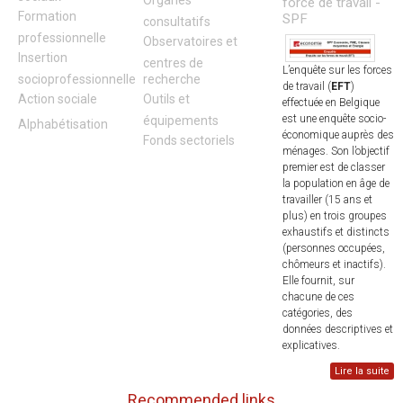
Organes
force de travail -
Formation
SPF
consultatifs
professionnelle
Observatoires et
Insertion
centres de
L’enquête sur les forces
socioprofessionnelle
recherche
de travail (
EFT
)
Action sociale
Outils et
effectuée en Belgique
est une enquête socio-
équipements
Alphabétisation
économique auprès des
Fonds sectoriels
ménages. Son l’objectif
premier est de classer
la population en âge de
travailler (15 ans et
plus) en trois groupes
exhaustifs et distincts
(personnes occupées,
chômeurs et inactifs).
Elle fournit, sur
chacune de ces
catégories, des
données descriptives et
explicatives.
Lire la suite
Recommended links