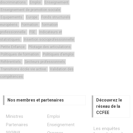
discriminations
Emploi
Enseignement
Enseignement de promotion sociale
Equipements
Europe
Fonds structurels
européens
Formation
formation
professionnelle
FSE
Indicateurs et
statistiques
Insertion socioprofessionnelle
Petite Enfance
Pilotage des articulations
Politiques de formation
Politiques d’emploi
Référentiels
Secteurs professionnels
Transitions école vie active
Validation des
compétences
Nos membres et partenaires
Découvrez le
réseau de la
CCFEE
Ministres
Emploi
Partenaires
Enseignement
Les enquêtes
sociaux