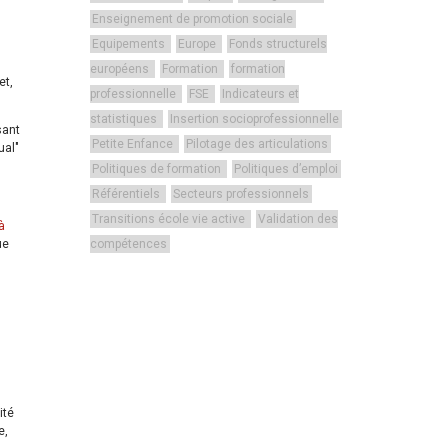
Enseignement de promotion sociale
Equipements
Europe
Fonds structurels
européens
Formation
formation
et,
professionnelle
FSE
Indicateurs et
statistiques
Insertion socioprofessionnelle
sant
Petite Enfance
Pilotage des articulations
ual"
Politiques de formation
Politiques d’emploi
Référentiels
Secteurs professionnels
Transitions école vie active
Validation des
à
ue
compétences
ité
e,