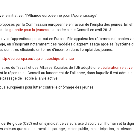
le initiative : "l'Alliance européenne pour l'Apprentissage".
nt proposés par la Commission européenne en faveur de l'emploi des jeunes. En eff
 de la
garantie pour la jeunesse
adoptée par le Conseil en avril 2013.
ouvoir l’apprentissage partout en Europe. Elle appuiera les réformes nationales vi
sage, en s'inspirant notamment des modèles d'apprentissage appelés "système d
 sont très efficients en terme d'insertion dans l'emploi des jeunes.
:
http://ec.europa.eu/apprenticeships-alliance
istres du Travail et des Affaires Sociales de l'UE adopté une
déclaration relative 
est la réponse du Conseil au lancement de l'alliance, dans laquelle il est admis q
e passage de l'école à la vie active.
ocus européens pour lutter contre le chômage des jeunes.
s de Belgique
(CSC) est un syndicat de valeurs axé d’abord sur l’humain et la dign
 valeurs que sont le travail, le partage, le bien public, la participation, la toléranc