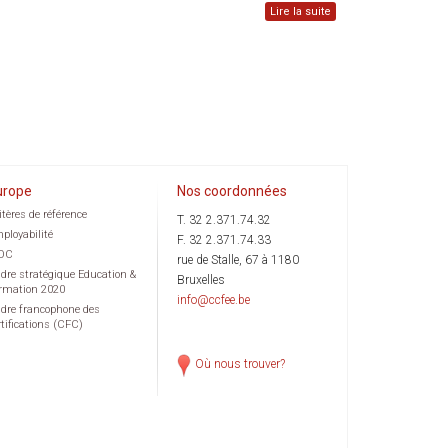
Lire la suite
urope
Nos coordonnées
itères de référence
T. 32 2.371.74.32
ployabilité
F. 32 2.371.74.33
OC
rue de Stalle, 67 à 1180
dre stratégique Education &
Bruxelles
rmation 2020
info@ccfee.be
dre francophone des
rtifications (CFC)
Où nous trouver?