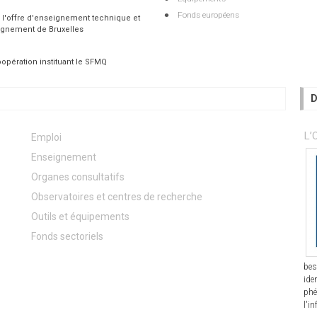
Fonds européens
 l'offre d'enseignement technique et
ignement de Bruxelles
opération instituant le SFMQ
D
L’
Emploi
Enseignement
Organes consultatifs
Observatoires et centres de recherche
Outils et équipements
Fonds sectoriels
bes
ide
phé
l'in