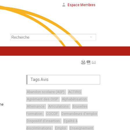
Espace Membres
Tags Avis
Abandon scolaire (ASP)
ACTIRIS
Agrément des OISP
Alphabétisation
une
Alternance
Articulations
Bruxelles
Formation
COCOF
Demandeurs d'emploi
Dispositif d'insertion
Egalité &
discriminations
Emploi
Enseignement