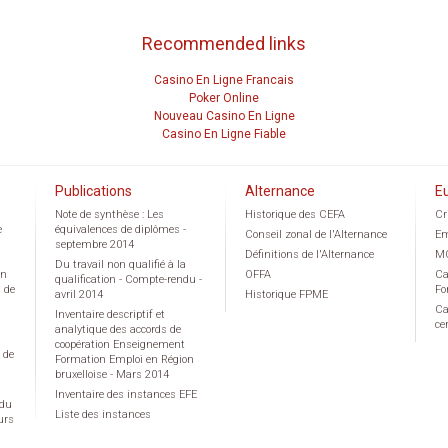
Recommended links
Casino En Ligne Francais
Poker Online
Nouveau Casino En Ligne
Casino En Ligne Fiable
Publications
Alternance
E
Note de synthèse : Les
Historique des CEFA
Cr
e
équivalences de diplômes -
Conseil zonal de l'Alternance
Em
septembre 2014
Définitions de l'Alternance
M
Du travail non qualifié à la
on
OFFA
Ca
qualification - Compte-rendu -
g de
Fo
avril 2014
Historique FPME
Ca
Inventaire descriptif et
ce
analytique des accords de
coopération Enseignement
 de
Formation Emploi en Région
bruxelloise - Mars 2014
Inventaire des instances EFE
 du
Liste des instances
urs