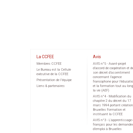
La CCFEE
Avis
Membres CCFEE
AVIS n°5 - Avant-projet
d’accord de coopération et d
Le Bureau est la Cellule
son décret d’assentiment
exécutive de la CCFEE
concernant l’agence
Présentation de l'équipe
francophone pour l’éducati
Liens & partenaires
et la formation tout au lon
la vie (AEF)
AVIS n°4 - Modification du
chapitre 2 du décret du 17
mars 1994 portant création
Bruxelles Formation et
instituant la CCFEE
AVIS n°3 - L’apprentissage
français pour les demande
d’emploi à Bruxelles