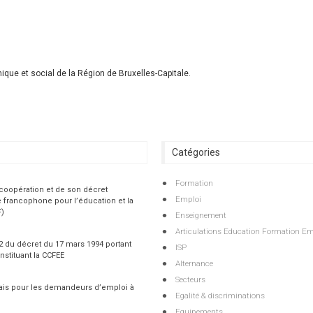
ique et social de la Région de Bruxelles-Capitale.
Catégories
Formation
 coopération et de son décret
Emploi
 francophone pour l’éducation et la
F)
Enseignement
Articulations Education Formation Em
 2 du décret du 17 mars 1994 portant
ISP
nstituant la CCFEE
Alternance
Secteurs
çais pour les demandeurs d’emploi à
Egalité & discriminations
Equipements