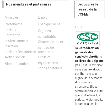
Nos membres et partenaires
Découvrez le
réseau de la
CCFEE
Ministres
Emploi
Partenaires
Enseignement
CSC
sociaux
Organes
Formation
consultatifs
professionnelle
Observatoires et
Insertion
centres de
La
Confédération
socioprofessionnelle
recherche
générale des
syndicats chrétiens
Action sociale
Outils et
et libres de Belgique
équipements
Alphabétisation
(CSC) est un syndicat
Fonds sectoriels
de valeurs axé d’abord
sur l’humain et la
dignité de la personne
et non sur les
structures. Elle est
centrée sur les valeurs
que sont le travail, le
partage, le bien public,
la participation, la