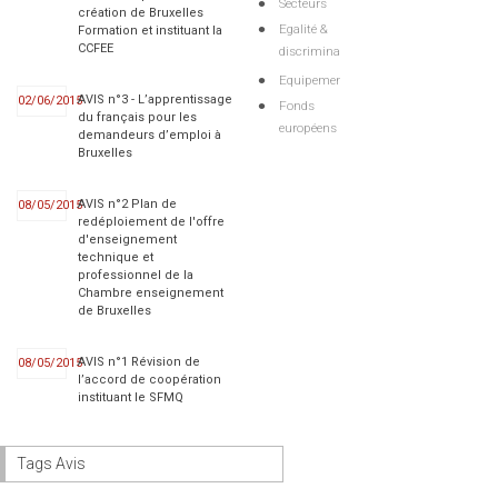
Secteurs
création de Bruxelles
Egalité &
Formation et instituant la
CCFEE
discriminations
Equipements
AVIS n°3 - L’apprentissage
02/06/2015
Fonds
du français pour les
européens
demandeurs d’emploi à
Bruxelles
AVIS n°2 Plan de
08/05/2015
redéploiement de l'offre
d'enseignement
technique et
professionnel de la
Chambre enseignement
de Bruxelles
AVIS n°1 Révision de
08/05/2015
l’accord de coopération
instituant le SFMQ
Tags Avis