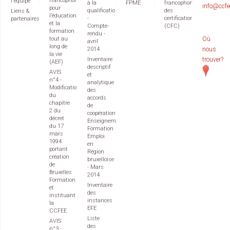
francophone
l'équipe
à la
FPME
francophone
info@ccfe
pour
qualification
des
Liens &
l’éducation
-
certifications
partenaires
et la
Compte-
(CFC)
formation
rendu -
tout au
Où
avril
long de
2014
nous
la vie
Inventaire
trouver?
(AEF)
descriptif
AVIS
et
n°4 -
analytique
Modification
des
du
accords
chapitre
de
2 du
coopération
décret
Enseignement
du 17
Formation
mars
Emploi
1994
en
portant
Région
création
bruxelloise
de
- Mars
Bruxelles
2014
Formation
Inventaire
et
des
instituant
instances
la
EFE
CCFEE
Liste
AVIS
des
n°3 -