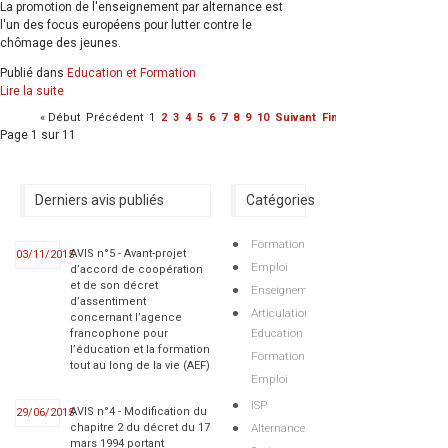
La promotion de l'enseignement par alternance est
l'un des focus européens pour lutter contre le
chômage des jeunes.
Publié dans
Education et Formation
Lire la suite
«
Début
Précédent
1
2
3
4
5
6
7
8
9
10
Suivant
Fin
»
Page 1 sur 11
Derniers avis publiés
Catégories
Formation
AVIS n°5 - Avant-projet
03/11/2015
Emploi
d’accord de coopération
et de son décret
Enseignement
d’assentiment
Articulations
concernant l’agence
Education
francophone pour
l’éducation et la formation
Formation
tout au long de la vie (AEF)
Emploi
ISP
AVIS n°4 - Modification du
29/06/2015
Alternance
chapitre 2 du décret du 17
mars 1994 portant