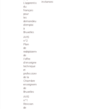
instances
L’apprentissage
du
français
pour
les
demandeurs
d’emploi
à
Bruxelles
AVIS
n°2
Plan
de
redéploiement
de
l'offre
d'enseignement
technique
et
professionnel
de la
Chambre
enseignement
de
Bruxelles
AVIS
n°1
Révision
de