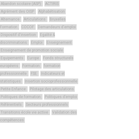
Abandon scolaire (ASP)
ACTIRIS
Agrément des OISP
Alphabétisation
Alternance
Articulations
Bruxelles
Formation
COCOF
Demandeurs d'emploi
Dispositif d'insertion
Egalité &
discriminations
Emploi
Enseignement
Enseignement de promotion sociale
Equipements
Europe
Fonds structurels
européens
Formation
formation
professionnelle
FSE
Indicateurs et
statistiques
Insertion socioprofessionnelle
Petite Enfance
Pilotage des articulations
Politiques de formation
Politiques d’emploi
Référentiels
Secteurs professionnels
Transitions école vie active
Validation des
compétences