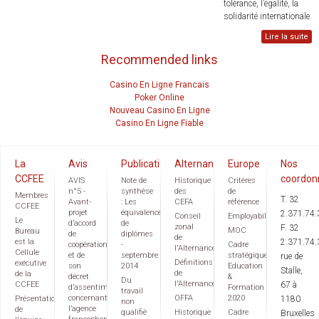
tolérance, l’égalité, la
solidarité internationale.
Lire la suite
Recommended links
Casino En Ligne Francais
Poker Online
Nouveau Casino En Ligne
Casino En Ligne Fiable
La
Avis
Publications
Alternance
Europe
Nos
CCFEE
coordon
AVIS
Note de
Historique
Critères
n°5 -
synthèse
des
de
Membres
T. 32
Avant-
: Les
CEFA
référence
CCFEE
projet
équivalences
2.371.74.
Conseil
Employabilité
Le
d’accord
de
zonal
F. 32
MOC
Bureau
de
diplômes
de
est la
2.371.74.
coopération
-
Cadre
l'Alternance
Cellule
et de
septembre
stratégique
rue de
Définitions
exécutive
son
2014
Education
Stalle,
de
de la
décret
&
Du
l'Alternance
CCFEE
67 à
d’assentiment
Formation
travail
concernant
OFFA
2020
Présentation
1180
non
l’agence
de
qualifié
Historique
Cadre
Bruxelles