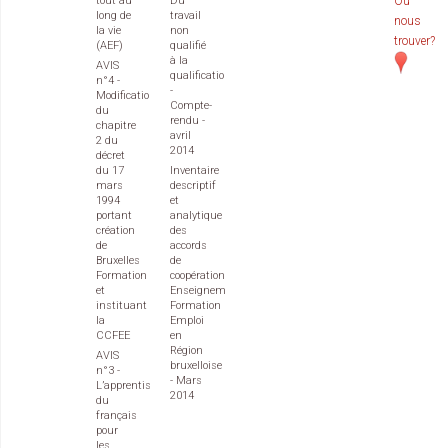
tout au
Du
Où
long de
travail
nous
la vie
non
trouver?
(AEF)
qualifié
à la
AVIS
qualification
n°4 -
-
Modification
Compte-
du
rendu -
chapitre
avril
2 du
2014
décret
du 17
Inventaire
mars
descriptif
1994
et
portant
analytique
création
des
de
accords
Bruxelles
de
Formation
coopération
et
Enseignement
instituant
Formation
la
Emploi
CCFEE
en
Région
AVIS
bruxelloise
n°3 -
- Mars
L’apprentissage
2014
du
français
pour
les