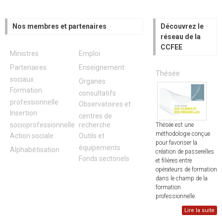
Nos membres et partenaires
Découvrez le
réseau de la
CCFEE
Ministres
Emploi
Partenaires
Enseignement
Thésée
sociaux
Organes
Formation
consultatifs
professionnelle
Observatoires et
Insertion
centres de
socioprofessionnelle
recherche
Thésée est une
méthodologie conçue
Action sociale
Outils et
pour favoriser la
équipements
Alphabétisation
création de passerelles
Fonds sectoriels
et filières entre
opérateurs de formation
dans le champ de la
formation
professionnelle.
Lire la suite