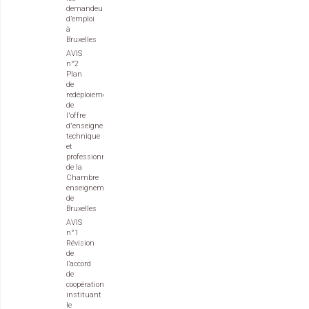
demandeurs
d’emploi
à
Bruxelles
AVIS
n°2
Plan
de
redéploiement
de
l'offre
d'enseignement
technique
et
professionnel
de la
Chambre
enseignement
de
Bruxelles
AVIS
n°1
Révision
de
l’accord
de
coopération
instituant
le