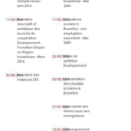
Compte-rendu -
bruxelloise - Mai
avril 2014
2009
Inventaire
Le système
11/04/2014
17/05/2009
descriptif et
scolaire à
analytique des
Bruxelles : une
accords de
ségrégation
coopération
exacerbée - Mai
Enseignement
2009
Formation Emploi
en Région
Notes de
23/03/2009
bruxelloise - Mars
synthèse
2014
Enseignement
Inventaire des
30/06/2013
La dualisation
03/03/2009
instances EFE
des résultats
scolaires à
Bruxelles
La scolarité des
27/01/2009
élèves issus des
immigrations
L'enseignement
19/01/2009