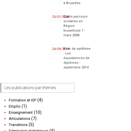
à Bruxelles
Quels parcours
25/01/2008
scolaires en
Région
bruxelloise ? -
mars 2008
Note de synthèse
24/09/2014
: Les
équivalences de
diplômes -
septembre 2014
Les publications par thèmes
(4)
Formation et ISP
(1)
Emploi
(10)
Enseignement
(7)
Articulations
(5)
Transitions
(4)
Séminaires statistiques