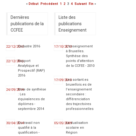
«
Début
Précédent
1
2
3
4
Suivant
Fin
»
Dernières
Liste des
publications de la
publications
CCFEE
Enseignement
Cadastre 2016
L'enseignement
22/12/2016
17/10/2010
à Bruxelles.
Synthèse des
Rapport
points d'attention
22/12/2016
Analytique et
de la CCFEE - 2010
Prospectif (RAP)
2016
Les sortant.es
17/09/2010
bruxellois.es de
Note de synthèse
l’enseignement
24/09/2014
: Les
secondaire :
équivalences de
différenciation
diplômes -
des trajectoires
septembre 2014
professionnelles
Du travail non
La dualisation
30/04/2014
05/05/2009
qualifié à la
scolaire en
qualification -
Région