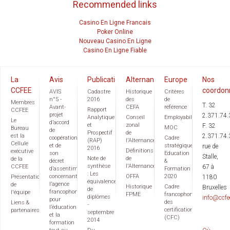
Recommended links
Casino En Ligne Francais
Poker Online
Nouveau Casino En Ligne
Casino En Ligne Fiable
La
Avis
Publications
Alternance
Europe
Nos
CCFEE
coordon
AVIS
Cadastre
Historique
Critères
n°5 -
2016
des
de
Membres
T. 32
Avant-
CEFA
référence
Rapport
CCFEE
projet
2.371.74.
Analytique
Conseil
Employabilité
Le
d’accord
et
zonal
F. 32
MOC
Bureau
de
Prospectif
de
est la
2.371.74.
coopération
Cadre
(RAP)
l'Alternance
Cellule
et de
stratégique
rue de
2016
Définitions
exécutive
son
Education
Stalle,
Note de
de
de la
décret
&
synthèse
l'Alternance
CCFEE
67 à
d’assentiment
Formation
: Les
concernant
OFFA
2020
Présentation
1180
équivalences
l’agence
de
Historique
Cadre
Bruxelles
de
francophone
l'équipe
FPME
francophone
diplômes
info@ccfe
pour
des
Liens &
-
l’éducation
certifications
partenaires
septembre
et la
(CFC)
2014
formation