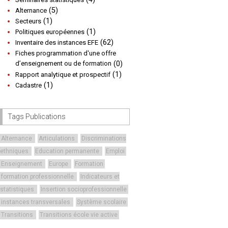
(5)
Alternance
(1)
Secteurs
(1)
Politiques européennes
(62)
Inventaire des instances EFE
Fiches programmation d'une offre
d’enseignement ou de formation
(0)
(1)
Rapport analytique et prospectif
(1)
Cadastre
Tags Publications
Alternance
Articulations
Discriminations
ethniques
Education permanente
Emploi
Enseignement
Europe
Formation
formation professionnelle
Indicateurs et
statistiques
Insertion socioprofessionnelle
instances transversales
Système scolaire
Transitions
Transitions école vie active