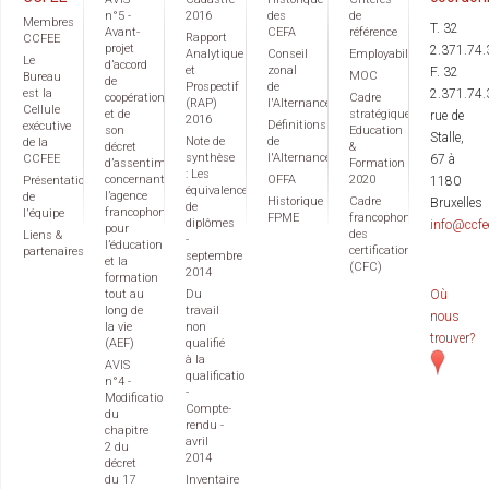
n°5 -
2016
des
de
Membres
T. 32
Avant-
CEFA
référence
Rapport
CCFEE
projet
2.371.74.
Analytique
Conseil
Employabilité
Le
d’accord
et
zonal
F. 32
MOC
Bureau
de
Prospectif
de
est la
2.371.74.
coopération
Cadre
(RAP)
l'Alternance
Cellule
et de
stratégique
rue de
2016
Définitions
exécutive
son
Education
Stalle,
Note de
de
de la
décret
&
synthèse
l'Alternance
CCFEE
67 à
d’assentiment
Formation
: Les
concernant
OFFA
2020
Présentation
1180
équivalences
l’agence
de
Historique
Cadre
Bruxelles
de
francophone
l'équipe
FPME
francophone
diplômes
info@ccfe
pour
des
Liens &
-
l’éducation
certifications
partenaires
septembre
et la
(CFC)
2014
formation
tout au
Du
Où
long de
travail
nous
la vie
non
trouver?
(AEF)
qualifié
à la
AVIS
qualification
n°4 -
-
Modification
Compte-
du
rendu -
chapitre
avril
2 du
2014
décret
du 17
Inventaire