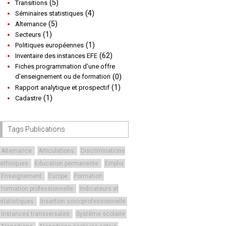
(5)
Transitions
(4)
Séminaires statistiques
(5)
Alternance
(1)
Secteurs
(1)
Politiques européennes
(62)
Inventaire des instances EFE
Fiches programmation d'une offre
d’enseignement ou de formation
(0)
(1)
Rapport analytique et prospectif
(1)
Cadastre
Tags Publications
Alternance
Articulations
Discriminations
ethniques
Education permanente
Emploi
Enseignement
Europe
Formation
formation professionnelle
Indicateurs et
statistiques
Insertion socioprofessionnelle
instances transversales
Système scolaire