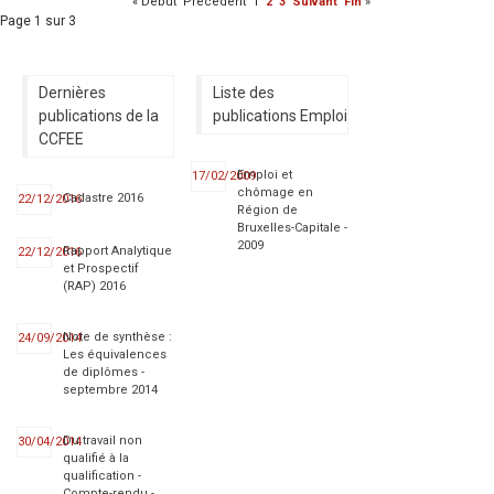
«
Début
Précédent
1
2
3
Suivant
Fin
»
Page 1 sur 3
Dernières
Liste des
publications de la
publications Emploi
CCFEE
Emploi et
17/02/2009
chômage en
Cadastre 2016
22/12/2016
Région de
Bruxelles-Capitale -
2009
Rapport Analytique
22/12/2016
et Prospectif
(RAP) 2016
Note de synthèse :
24/09/2014
Les équivalences
de diplômes -
septembre 2014
Du travail non
30/04/2014
qualifié à la
qualification -
Compte-rendu -