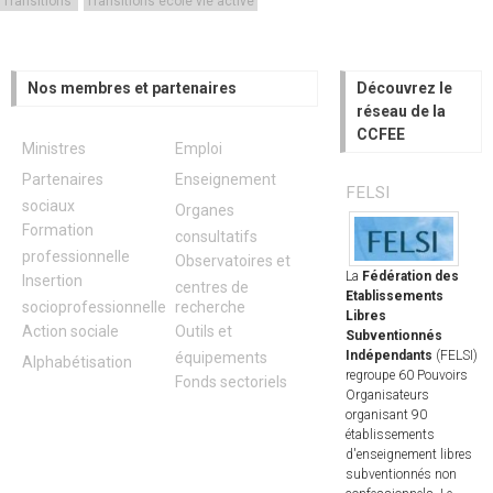
Transitions
Transitions école vie active
Nos membres et partenaires
Découvrez le
réseau de la
CCFEE
Ministres
Emploi
Partenaires
Enseignement
FELSI
sociaux
Organes
Formation
consultatifs
professionnelle
Observatoires et
La
Fédération des
Insertion
centres de
Etablissements
socioprofessionnelle
recherche
Libres
Action sociale
Outils et
Subventionnés
Indépendants
(FELSI)
équipements
Alphabétisation
regroupe 60 Pouvoirs
Fonds sectoriels
Organisateurs
organisant 90
établissements
d'enseignement libres
subventionnés non