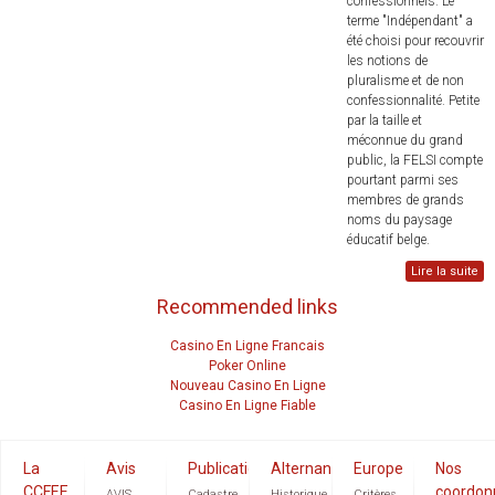
confessionnels. Le
terme "Indépendant" a
été choisi pour recouvrir
les notions de
pluralisme et de non
confessionnalité. Petite
par la taille et
méconnue du grand
public, la FELSI compte
pourtant parmi ses
membres de grands
noms du paysage
éducatif belge.
Lire la suite
Recommended links
Casino En Ligne Francais
Poker Online
Nouveau Casino En Ligne
Casino En Ligne Fiable
La
Avis
Publications
Alternance
Europe
Nos
CCFEE
coordon
AVIS
Cadastre
Historique
Critères