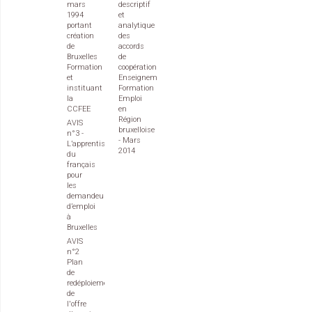
mars
descriptif
1994
et
portant
analytique
création
des
de
accords
Bruxelles
de
Formation
coopération
et
Enseignement
instituant
Formation
la
Emploi
CCFEE
en
Région
AVIS
bruxelloise
n°3 -
- Mars
L’apprentissage
2014
du
français
pour
les
demandeurs
d’emploi
à
Bruxelles
AVIS
n°2
Plan
de
redéploiement
de
l'offre