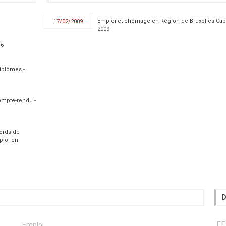
Emploi et chômage en Région de Bruxelles-Capi
17/02/2009
2009
16
iplômes -
 Compte-rendu -
cords de
ploi en
D
FE
Emploi