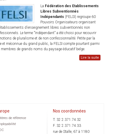
La
Fédération des Etablissements
Libres Subventionnés
Indépendants
(FELSI) regroupe 60
Pouvoirs Organisateurs organisant
établissements d'enseignement libres subventionnés non
fessionnels. Le terme "Indépendant" a été choisi pour recouvrir
 notions de pluralisme et de non confessionnalité. Petite par la
lle et méconnue du grand public, la FELSI compte pourtant parmi
 membres de grands noms du paysage éducatif belge.
Lire la suite
urope
Nos coordonnées
itères de référence
T. 32 2.371.74.32
ployabilité
F. 32 2.371.74.33
OC
rue de Stalle, 67 à 1180