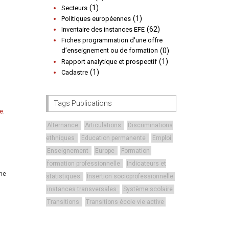
(1)
Secteurs
(1)
Politiques européennes
(62)
Inventaire des instances EFE
Fiches programmation d'une offre
d’enseignement ou de formation
(0)
(1)
Rapport analytique et prospectif
(1)
Cadastre
Tags Publications
re
.
Alternance
Articulations
Discriminations
ethniques
Education permanente
Emploi
Enseignement
Europe
Formation
formation professionnelle
Indicateurs et
une
statistiques
Insertion socioprofessionnelle
instances transversales
Système scolaire
Transitions
Transitions école vie active