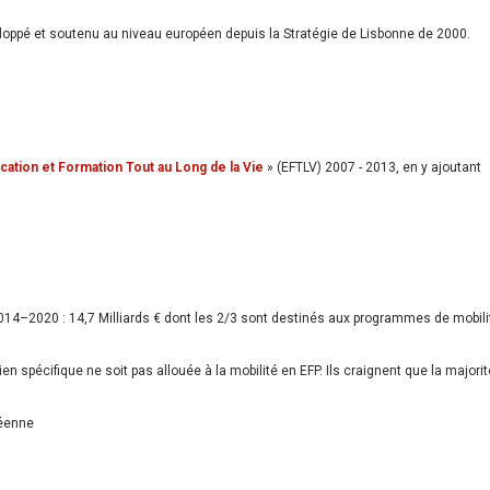
loppé et soutenu au niveau européen depuis la Stratégie de Lisbonne de 2000.
cation et Formation Tout au Long de la Vie
» (EFTLV) 2007 - 2013, en y ajoutant
014–2020 : 14,7 Milliards € dont les 2/3 sont destinés aux programmes de mobili
 spécifique ne soit pas allouée à la mobilité en EFP. Ils craignent que la majorit
péenne