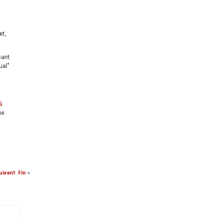
et,
sant
ual"
à
ue
uivant
Fin
»