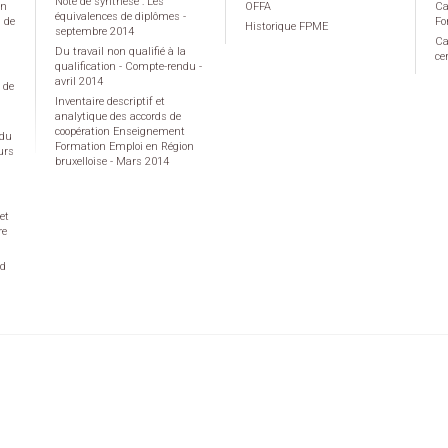
Note de synthèse : Les
on
OFFA
Ca
équivalences de diplômes -
g de
Fo
Historique FPME
septembre 2014
Ca
Du travail non qualifié à la
ce
qualification - Compte-rendu -
avril 2014
 de
Inventaire descriptif et
analytique des accords de
coopération Enseignement
 du
Formation Emploi en Région
urs
bruxelloise - Mars 2014
et
re
rd