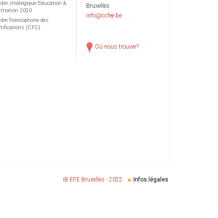
dre stratégique Education &
Bruxelles
rmation 2020
info@ccfee.be
dre francophone des
rtifications (CFC)
Où nous trouver?
IB EFE Bruxelles - 2022
Infos légales