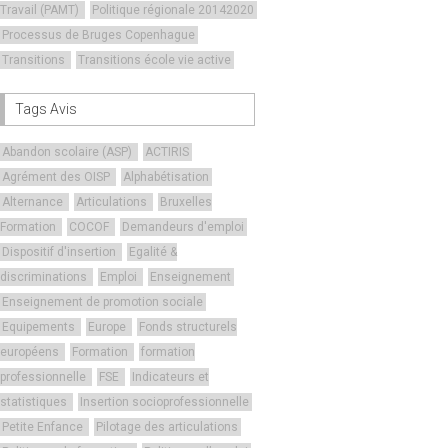
Travail (PAMT)
Politique régionale 20142020
Processus de Bruges Copenhague
Transitions
Transitions école vie active
Tags Avis
Abandon scolaire (ASP)
ACTIRIS
Agrément des OISP
Alphabétisation
Alternance
Articulations
Bruxelles
Formation
COCOF
Demandeurs d'emploi
Dispositif d'insertion
Egalité &
discriminations
Emploi
Enseignement
Enseignement de promotion sociale
Equipements
Europe
Fonds structurels
européens
Formation
formation
professionnelle
FSE
Indicateurs et
statistiques
Insertion socioprofessionnelle
Petite Enfance
Pilotage des articulations