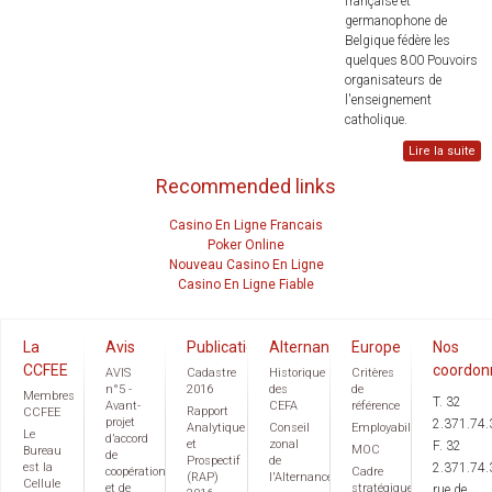
française et
germanophone de
Belgique fédère les
quelques 800 Pouvoirs
organisateurs de
l'enseignement
catholique.
Lire la suite
Recommended links
Casino En Ligne Francais
Poker Online
Nouveau Casino En Ligne
Casino En Ligne Fiable
La
Avis
Publications
Alternance
Europe
Nos
CCFEE
coordon
AVIS
Cadastre
Historique
Critères
n°5 -
2016
des
de
Membres
T. 32
Avant-
CEFA
référence
Rapport
CCFEE
projet
2.371.74.
Analytique
Conseil
Employabilité
Le
d’accord
et
zonal
F. 32
MOC
Bureau
de
Prospectif
de
est la
2.371.74.
coopération
Cadre
(RAP)
l'Alternance
Cellule
et de
stratégique
rue de