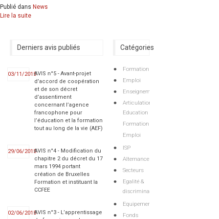
Publié dans
News
Lire la suite
Derniers avis publiés
Catégories
Formation
AVIS n°5 - Avant-projet
03/11/2015
Emploi
d’accord de coopération
et de son décret
Enseignement
d’assentiment
Articulations
concernant l’agence
Education
francophone pour
l’éducation et la formation
Formation
tout au long de la vie (AEF)
Emploi
ISP
AVIS n°4 - Modification du
29/06/2015
Alternance
chapitre 2 du décret du 17
mars 1994 portant
Secteurs
création de Bruxelles
Egalité &
Formation et instituant la
CCFEE
discriminations
Equipements
AVIS n°3 - L’apprentissage
02/06/2015
Fonds