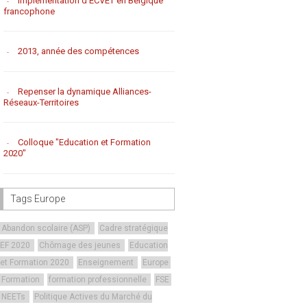
Implémentation d'ECVET en Belgique
francophone
2013, année des compétences
Repenser la dynamique Alliances-
Réseaux-Territoires
Colloque "Education et Formation
2020"
Tags Europe
Abandon scolaire (ASP)
Cadre stratégique
EF 2020
Chômage des jeunes
Education
et Formation 2020
Enseignement
Europe
Formation
formation professionnelle
FSE
NEETs
Politique Actives du Marché du