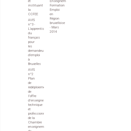
et
Enseignement
instituant
Formation
la
Emploi
CCFEE
en
Région
AVIS
bruxelloise
n°3 -
- Mars
L’apprentissage
2014
du
français
pour
les
demandeurs
d’emploi
à
Bruxelles
AVIS
n°2
Plan
de
redéploiement
de
l'offre
d'enseignement
technique
et
professionnel
de la
Chambre
enseignement