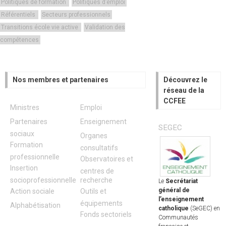
Politiques de formation
Politiques d’emploi
Référentiels
Secteurs professionnels
Transitions école vie active
Validation des
compétences
Nos membres et partenaires
Découvrez le
réseau de la
CCFEE
Ministres
Emploi
Partenaires
Enseignement
SEGEC
sociaux
Organes
Formation
consultatifs
professionnelle
Observatoires et
Insertion
centres de
socioprofessionnelle
recherche
Le
Secrétariat
général de
Action sociale
Outils et
l’enseignement
équipements
Alphabétisation
catholique
(SeGEC) en
Fonds sectoriels
Communautés