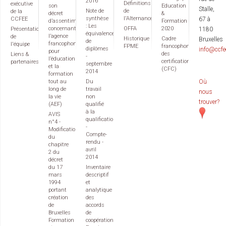
2016
Définitions
exécutive
son
Education
Stalle,
Note de
de
de la
décret
&
synthèse
l'Alternance
CCFEE
67 à
d’assentiment
Formation
: Les
concernant
OFFA
2020
Présentation
1180
équivalences
l’agence
de
Historique
Cadre
Bruxelles
de
francophone
l'équipe
FPME
francophone
diplômes
info@ccfe
pour
des
Liens &
-
l’éducation
certifications
partenaires
septembre
et la
(CFC)
2014
formation
tout au
Du
Où
long de
travail
nous
la vie
non
trouver?
(AEF)
qualifié
à la
AVIS
qualification
n°4 -
-
Modification
Compte-
du
rendu -
chapitre
avril
2 du
2014
décret
du 17
Inventaire
mars
descriptif
1994
et
portant
analytique
création
des
de
accords
Bruxelles
de
Formation
coopération