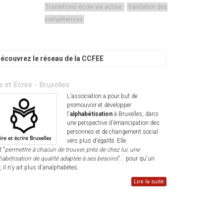
Transitions école vie active
Validation des
compétences
écouvrez le réseau de la CCFEE
e et Ecrire - Bruxelles
L'association a pour but de
promouvoir et développer
l'
alphabétisation
à Bruxelles, dans
une perspective d'émancipation des
personnes et de changement social
vers plus d'égalité. Elle
t "
permettre à chacun de trouver, près de chez lui, une
habétisation de qualité adaptée à ses besoins
"... pour qu'un
r, il n'y ait plus d'analphabètes.
Lire la suite