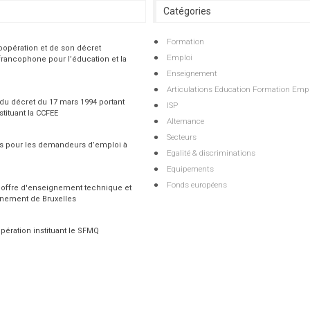
Catégories
Formation
coopération et de son décret
Emploi
rancophone pour l’éducation et la
Enseignement
Articulations Education Formation Empl
 du décret du 17 mars 1994 portant
ISP
stituant la CCFEE
Alternance
Secteurs
ais pour les demandeurs d’emploi à
Egalité & discriminations
Equipements
Fonds européens
'offre d'enseignement technique et
gnement de Bruxelles
pération instituant le SFMQ