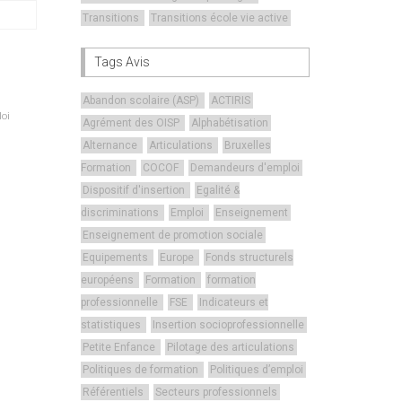
Transitions
Transitions école vie active
Tags Avis
Abandon scolaire (ASP)
ACTIRIS
oi
Agrément des OISP
Alphabétisation
Alternance
Articulations
Bruxelles
Formation
COCOF
Demandeurs d'emploi
Dispositif d'insertion
Egalité &
discriminations
Emploi
Enseignement
Enseignement de promotion sociale
Equipements
Europe
Fonds structurels
européens
Formation
formation
professionnelle
FSE
Indicateurs et
statistiques
Insertion socioprofessionnelle
Petite Enfance
Pilotage des articulations
Politiques de formation
Politiques d’emploi
Référentiels
Secteurs professionnels