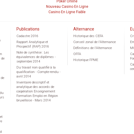
Poker Online
Nouveau Casino En Ligne
Casino En Ligne Fiable
Publications
Alternance
E
Cadastre 2016
Historique des CEFA
Cr
e
Rapport Analytique et
Conseil zonal de l'Alternance
Em
Prospectif (RAP) 2016
Définitions de l'Alternance
M
Note de synthèse : Les
on
OFFA
Ca
équivalences de diplômes -
g de
Fo
Historique FPME
septembre 2014
Ca
Du travail non qualifié à la
ce
qualification - Compte-rendu -
avril 2014
 de
Inventaire descriptif et
analytique des accords de
coopération Enseignement
 du
Formation Emploi en Région
urs
bruxelloise - Mars 2014
et
re
rd