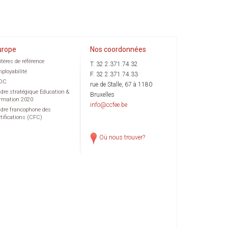
urope
Nos coordonnées
itères de référence
T. 32 2.371.74.32
ployabilité
F. 32 2.371.74.33
OC
rue de Stalle, 67 à 1180
dre stratégique Education &
Bruxelles
rmation 2020
info@ccfee.be
dre francophone des
rtifications (CFC)
Où nous trouver?