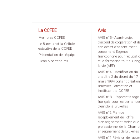
La CCFEE
Avis
Membres CCFEE
AVIS n°5 - Avant-projet
d’accord de coopération et d
Le Bureau est la Cellule
son décret d’assentiment
exécutive de la CCFEE
concernant l’agence
Présentation de l'équipe
francophone pour l’éducati
Liens & partenaires
et la formation tout au lon
la vie (AEF)
AVIS n°4 - Modification du
chapitre 2 du décret du 17
mars 1994 portant création
Bruxelles Formation et
instituant la CCFEE
AVIS n°3 - L’apprentissage
français pour les demande
d’emploi à Bruxelles
AVIS n°2 Plan de
redéploiement de l'offre
d'enseignement technique 
professionnel de la Chamb
enseignement de Bruxelles
AVIS n°1 Révision de l’acco