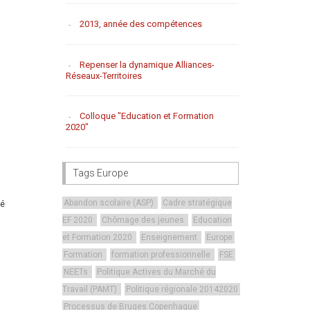
2013, année des compétences
Repenser la dynamique Alliances-
Réseaux-Territoires
Colloque "Education et Formation
2020"
Tags Europe
Abandon scolaire (ASP)
Cadre stratégique
té
EF 2020
Chômage des jeunes
Education
et Formation 2020
Enseignement
Europe
Formation
formation professionnelle
FSE
NEETs
Politique Actives du Marché du
Travail (PAMT)
Politique régionale 20142020
Processus de Bruges Copenhague