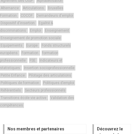
Agrément des OISP
Alphabétisation
Alternance
Articulations
Bruxelles
Formation
COCOF
Demandeurs d'emploi
Dispositif d'insertion
Egalité &
discriminations
Emploi
Enseignement
Enseignement de promotion sociale
Equipements
Europe
Fonds structurels
européens
Formation
formation
professionnelle
FSE
Indicateurs et
statistiques
Insertion socioprofessionnelle
Petite Enfance
Pilotage des articulations
Politiques de formation
Politiques d’emploi
Référentiels
Secteurs professionnels
Transitions école vie active
Validation des
compétences
Nos membres et partenaires
Découvrez le