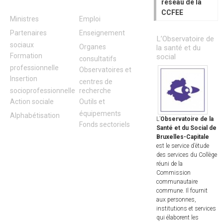
réseau de la
CCFEE
Ministres
Emploi
Partenaires
Enseignement
L’Observatoire de
sociaux
Organes
la santé et du
Formation
social
consultatifs
professionnelle
Observatoires et
Insertion
centres de
socioprofessionnelle
recherche
Action sociale
Outils et
équipements
Alphabétisation
L’
Observatoire de la
Fonds sectoriels
Santé et du Social de
Bruxelles-Capitale
est le service d’étude
des services du Collège
réuni de la
Commission
communautaire
commune. Il fournit
aux personnes,
institutions et services
qui élaborent les