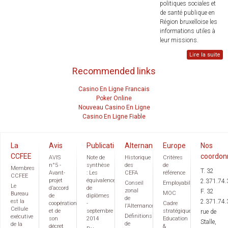
politiques sociales et
de santé publique en
Région bruxelloise les
informations utiles à
leur missions.
Lire la suite
Recommended links
Casino En Ligne Francais
Poker Online
Nouveau Casino En Ligne
Casino En Ligne Fiable
La
Avis
Publications
Alternance
Europe
Nos
CCFEE
coordon
AVIS
Note de
Historique
Critères
n°5 -
synthèse
des
de
Membres
T. 32
Avant-
: Les
CEFA
référence
CCFEE
projet
équivalences
2.371.74.
Conseil
Employabilité
Le
d’accord
de
zonal
F. 32
MOC
Bureau
de
diplômes
de
est la
2.371.74.
coopération
-
Cadre
l'Alternance
Cellule
et de
septembre
stratégique
rue de
Définitions
exécutive
son
2014
Education
Stalle,
de
de la
décret
&