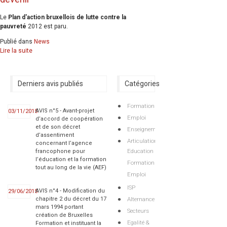
Le
Plan d'action bruxellois de lutte contre la
pauvreté
2012 est paru.
Publié dans
News
Lire la suite
Derniers avis publiés
Catégories
Formation
AVIS n°5 - Avant-projet
03/11/2015
Emploi
d’accord de coopération
et de son décret
Enseignement
d’assentiment
Articulations
concernant l’agence
Education
francophone pour
l’éducation et la formation
Formation
tout au long de la vie (AEF)
Emploi
ISP
AVIS n°4 - Modification du
29/06/2015
Alternance
chapitre 2 du décret du 17
mars 1994 portant
Secteurs
création de Bruxelles
Egalité &
Formation et instituant la