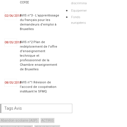
CCFEE
discriminations
Equipements
AVIS n°3 - L’apprentissage
02/06/2015
Fonds
du français pour les
européens
demandeurs d’emploi à
Bruxelles
AVIS n°2 Plan de
08/05/2015
redéploiement de l'offre
d'enseignement
technique et
professionnel de la
Chambre enseignement
de Bruxelles
AVIS n°1 Révision de
08/05/2015
l’accord de coopération
instituant le SFMQ
Tags Avis
Abandon scolaire (ASP)
ACTIRIS