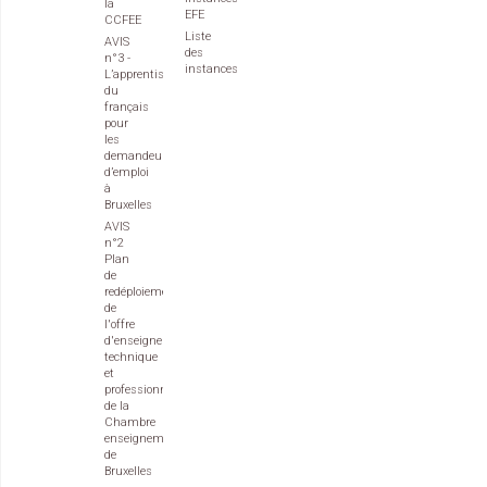
la
EFE
CCFEE
Liste
AVIS
des
n°3 -
instances
L’apprentissage
du
français
pour
les
demandeurs
d’emploi
à
Bruxelles
AVIS
n°2
Plan
de
redéploiement
de
l'offre
d'enseignement
technique
et
professionnel
de la
Chambre
enseignement
de
Bruxelles