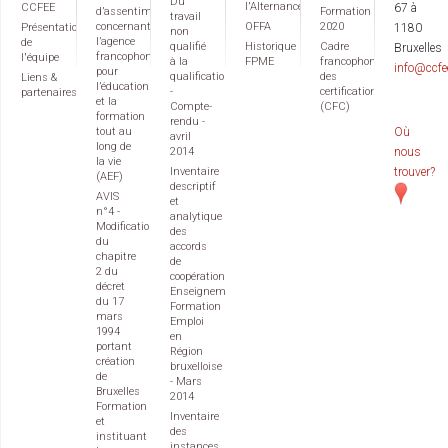
Du
l'Alternance
CCFEE
67 à
d’assentiment
Formation
travail
concernant
OFFA
2020
Présentation
1180
non
l’agence
de
qualifié
Historique
Cadre
Bruxelles
francophone
l'équipe
à la
FPME
francophone
info@ccfe
pour
qualification
des
Liens &
l’éducation
-
certifications
partenaires
et la
Compte-
(CFC)
formation
rendu -
tout au
Où
avril
long de
2014
nous
la vie
Inventaire
trouver?
(AEF)
descriptif
AVIS
et
n°4 -
analytique
Modification
des
du
accords
chapitre
de
2 du
coopération
décret
Enseignement
du 17
Formation
mars
Emploi
1994
en
portant
Région
création
bruxelloise
de
- Mars
Bruxelles
2014
Formation
Inventaire
et
des
instituant
instances