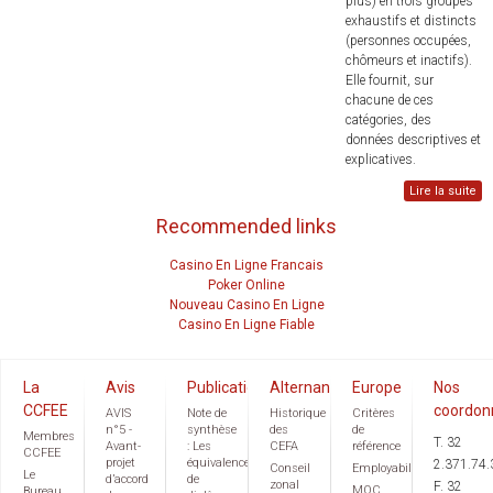
plus) en trois groupes
exhaustifs et distincts
(personnes occupées,
chômeurs et inactifs).
Elle fournit, sur
chacune de ces
catégories, des
données descriptives et
explicatives.
Lire la suite
Recommended links
Casino En Ligne Francais
Poker Online
Nouveau Casino En Ligne
Casino En Ligne Fiable
La
Avis
Publications
Alternance
Europe
Nos
CCFEE
coordon
AVIS
Note de
Historique
Critères
n°5 -
synthèse
des
de
Membres
T. 32
Avant-
: Les
CEFA
référence
CCFEE
projet
équivalences
2.371.74.
Conseil
Employabilité
Le
d’accord
de
zonal
F. 32
MOC
Bureau