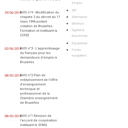
Emploi
ISP
AVIS n°4 - Modification du
29/06/2015
Alternance
chapitre 2 du décret du 17
mars 1994 portant
Secteurs
création de Bruxelles
Egalité &
Formation et instituant la
CCFEE
discriminations
Equipements
AVIS n°3 - L’apprentissage
02/06/2015
Fonds
du français pour les
européens
demandeurs d’emploi à
Bruxelles
AVIS n°2 Plan de
08/05/2015
redéploiement de l'offre
d'enseignement
technique et
professionnel de la
Chambre enseignement
de Bruxelles
AVIS n°1 Révision de
08/05/2015
l’accord de coopération
instituant le SFMQ