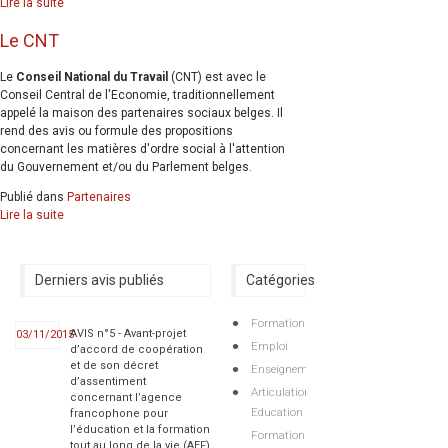
Lire la suite
Le CNT
Le
Conseil National du Travail
(CNT) est avec le
Conseil Central de l'Economie, traditionnellement
appelé la maison des partenaires sociaux belges. Il
rend des avis ou formule des propositions
concernant les matières d'ordre social à l'attention
du Gouvernement et/ou du Parlement belges.
Publié dans
Partenaires
Lire la suite
Derniers avis publiés
Catégories
Formation
AVIS n°5 - Avant-projet
03/11/2015
Emploi
d’accord de coopération
et de son décret
Enseignement
d’assentiment
Articulations
concernant l’agence
Education
francophone pour
l’éducation et la formation
Formation
tout au long de la vie (AEF)