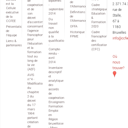
de
diplômes
de
est la
2.371.74.
coopération
-
Cadre
l'Alternance
Cellule
et de
septembre
stratégique
rue de
Définitions
exécutive
son
2014
Education
Stalle,
de
de la
décret
&
Du
l'Alternance
CCFEE
67 à
d’assentiment
Formation
travail
concernant
OFFA
2020
Présentation
1180
non
l’agence
de
qualifié
Historique
Cadre
Bruxelles
francophone
l'équipe
à la
FPME
francophone
info@ccfe
pour
qualification
des
Liens &
l’éducation
-
certifications
partenaires
et la
Compte-
(CFC)
formation
rendu -
tout au
Où
avril
long de
2014
nous
la vie
Inventaire
trouver?
(AEF)
descriptif
AVIS
et
n°4 -
analytique
Modification
des
du
accords
chapitre
de
2 du
coopération
décret
Enseignement
du 17
Formation
mars
Emploi
1994
en
portant
Région
création
bruxelloise
de
- Mars