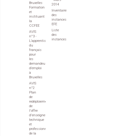
Bruxelles
2014
Formation
Inventaire
et
des
instituant
instances
la
EFE
CCFEE
Liste
AVIS
des
n°3 -
instances
L’apprentissage
du
français
pour
les
demandeurs
d’emploi
à
Bruxelles
AVIS
n°2
Plan
de
redéploiement
de
l'offre
d'enseignement
technique
et
professionnel
de la