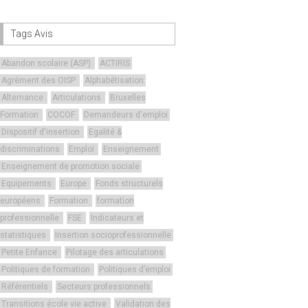
Tags Avis
Abandon scolaire (ASP)
ACTIRIS
Agrément des OISP
Alphabétisation
Alternance
Articulations
Bruxelles
Formation
COCOF
Demandeurs d'emploi
Dispositif d'insertion
Egalité &
discriminations
Emploi
Enseignement
Enseignement de promotion sociale
Equipements
Europe
Fonds structurels
européens
Formation
formation
professionnelle
FSE
Indicateurs et
statistiques
Insertion socioprofessionnelle
Petite Enfance
Pilotage des articulations
Politiques de formation
Politiques d’emploi
Référentiels
Secteurs professionnels
Transitions école vie active
Validation des