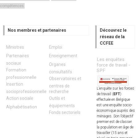
compétences
Nos membres et partenaires
Découvrez le
réseau de la
CCFEE
Ministres
Emploi
Partenaires
Enseignement
Les enquêtes
sociaux
Organes
force de travail -
Formation
SPF
consultatifs
professionnelle
Observatoires et
Insertion
centres de
L’enquête sur les forces
socioprofessionnelle
recherche
de travail (
EFT
)
Action sociale
Outils et
effectuée en Belgique
est une enquête socio-
équipements
Alphabétisation
économique auprès des
Fonds sectoriels
ménages. Son l’objectif
premier est de classer
la population en âge de
travailler (15 ans et